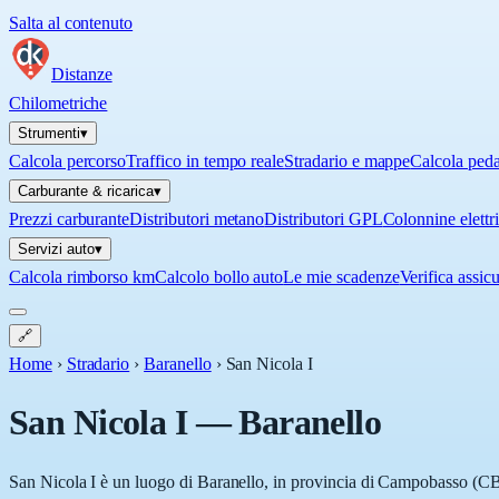
Salta al contenuto
Distanze
Chilometriche
Strumenti
▾
Calcola percorso
Traffico in tempo reale
Stradario e mappe
Calcola ped
Carburante & ricarica
▾
Prezzi carburante
Distributori metano
Distributori GPL
Colonnine elettr
Servizi auto
▾
Calcola rimborso km
Calcolo bollo auto
Le mie scadenze
Verifica assic
🔗
Home
›
Stradario
›
Baranello
›
San Nicola I
San Nicola I
—
Baranello
San Nicola I è un luogo di Baranello, in provincia di Campobasso (CB), 