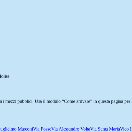
olise.
on i mezzi pubblici. Usa il modulo “Come arrivare” in questa pagina per 
uglielmo Marconi
Via Fosse
Via Alessandro Volta
Via Santa Maria
Vico I