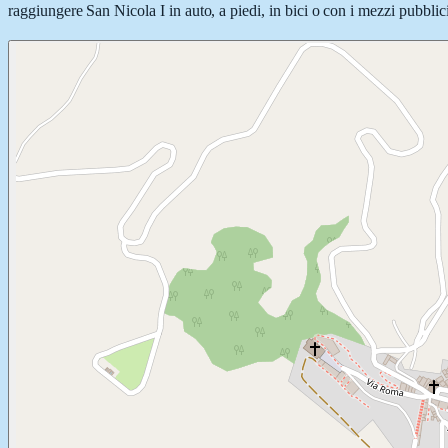
raggiungere San Nicola I in auto, a piedi, in bici o con i mezzi pubblici