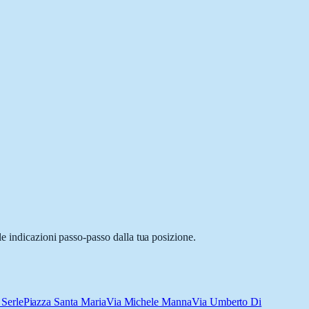
le indicazioni passo-passo dalla tua posizione.
 Serle
Piazza Santa Maria
Via Michele Manna
Via Umberto Di