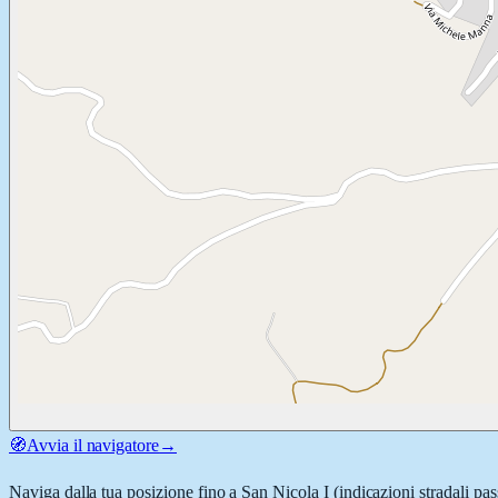
🧭
Avvia il navigatore
→
Naviga dalla tua posizione fino a
San Nicola I
(indicazioni stradali pa