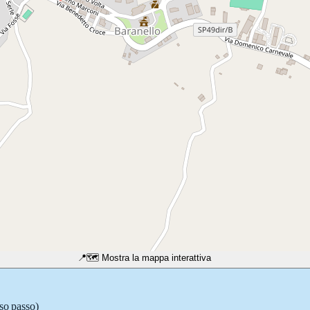
📍
🗺️ Mostra la mappa interattiva
sso passo)