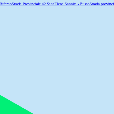
 Biferno
Strada Provinciale 42 Sant'Elena Sannita - Busso
Strada provinc