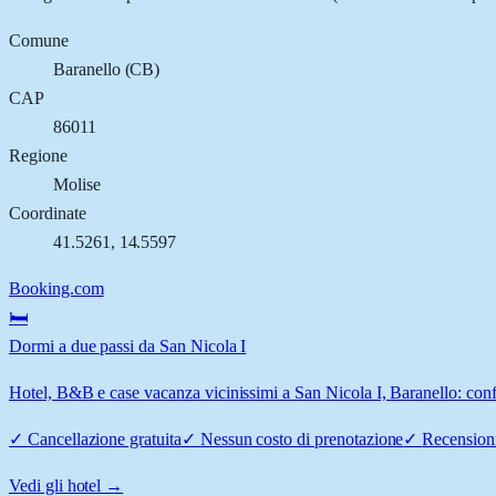
Comune
Baranello
(
CB
)
CAP
86011
Regione
Molise
Coordinate
41.5261
,
14.5597
Booking.com
🛏️
Dormi a due passi da San Nicola I
Hotel, B&B e case vacanza vicinissimi a San Nicola I, Baranello: confr
✓
Cancellazione gratuita
✓
Nessun costo di prenotazione
✓
Recensioni
Vedi gli hotel →