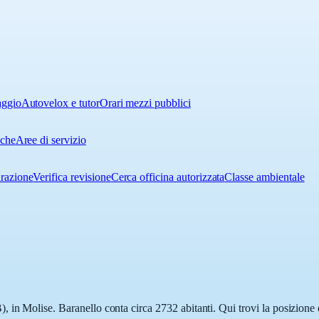
aggio
Autovelox e tutor
Orari mezzi pubblici
iche
Aree di servizio
urazione
Verifica revisione
Cerca officina autorizzata
Classe ambientale
in Molise. Baranello conta circa 2732 abitanti. Qui trovi la posizione e