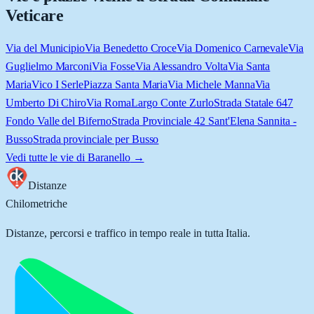
Veticare
Via del Municipio
Via Benedetto Croce
Via Domenico Carnevale
Via
Guglielmo Marconi
Via Fosse
Via Alessandro Volta
Via Santa
Maria
Vico I Serle
Piazza Santa Maria
Via Michele Manna
Via
Umberto Di Chiro
Via Roma
Largo Conte Zurlo
Strada Statale 647
Fondo Valle del Biferno
Strada Provinciale 42 Sant'Elena Sannita -
Busso
Strada provinciale per Busso
Vedi tutte le vie di
Baranello
→
Distanze
Chilometriche
Distanze, percorsi e traffico in tempo reale in tutta Italia.