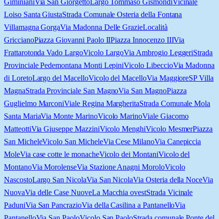
Giminiani
Via San Giorgetto
Largo Tommaso Gismondi
Vicinale
Loiso Santa Giusta
Strada Comunale Osteria della Fontana
Villamagna Gorga
Via Madonna Delle Grazie
Località
Gricciano
Piazza Giovanni Paolo II
Piazza Innocenzo III
Via
Frattarotonda Vado Largo
Vicolo Largo
Via Ambrogio Leggeri
Strada
Provinciale Pedemontana Monti Lepini
Vicolo Libeccio
Via Madonna
di Loreto
Largo del Macello
Vicolo del Macello
Via Maggiore
SP Villa
Magna
Strada Provinciale San Magno
Via San Magno
Piazza
Guglielmo Marconi
Viale Regina Margherita
Strada Comunale Mola
Santa Maria
Via Monte Marino
Vicolo Marino
Viale Giacomo
Matteotti
Via Giuseppe Mazzini
Vicolo Menghi
Vicolo Mesmer
Piazza
San Michele
Vicolo San Michele
Via Cese Milano
Via Canepiccia
Mole
Via case cotte le monache
Vicolo dei Montani
Vicolo del
Montano
Via Morolense
Via Stazione Anagni Morolo
Vicolo
Nascosto
Largo San Nicola
Via San Nicola
Via Osteria della Noce
Via
Nuova
Via delle Case Nuove
La Macchia ovest
Strada Vicinale
Paduni
Via San Pancrazio
Via della Casilina a Pantanello
Via
Pantanello
Via San Paolo
Vicolo San Paolo
Strada comunale Ponte del