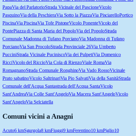
Papa
Via del Parlatorio
Strada Vicinale del Pascione
Vicolo
Pasquino
Via della Peschiera
Via Sotto la Piazza
Via Pisciarello
Portico
Piscina
Via Piscina
Via Tofe Pistone
Vicolo Ponente
Vicolo del
Ponte
Piazza di Santa Maria del Popolo
Via del Popolo
Strada
Comunale Madonna di Tufano Porciano
Via Madonna di Tufano
Porciano
Via San Procolo
Strada Provinciale 26
Via Umberto
Puccini
Strada Vicinale Pucinisco
Via dei Pulpeti
Via Domenico
Ricci
Vicolo del Riccio
Via Cola di Rienzo
Viale Roma
Via
Romagnano
Strada Comunale Ronghino
Via Vado Rosso
Vicinale
Prato sabatino
Vicolo Saltrinari
Via Pio Salvati
Via della Sanità
Strada
Comunale dell'Acqua Santa
strada dell'Acqua Santa
Vicolo
Sant'Andrea
Via Colle Sant'Angelo
Via Macera Sant'Angelo
Vicolo
Sant'Angelo
Via Selciatella
Comuni vicini a
Anagni
Acuto
6
km
Sgurgola
8
km
Fiuggi
9
km
Ferentino
10
km
Piglio
10