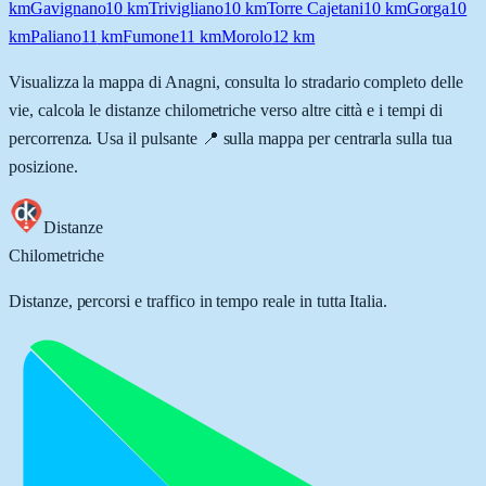
km
Gavignano
10
km
Trivigliano
10
km
Torre Cajetani
10
km
Gorga
10
km
Paliano
11
km
Fumone
11
km
Morolo
12
km
Visualizza la mappa di
Anagni
, consulta lo stradario completo delle
vie, calcola le distanze chilometriche verso altre città e i tempi di
percorrenza. Usa il pulsante 📍 sulla mappa per centrarla sulla tua
posizione.
Distanze
Chilometriche
Distanze, percorsi e traffico in tempo reale in tutta Italia.