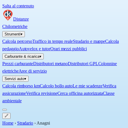
Salta al contenuto
Distanze
Chilometriche
Strumenti
▾
Calcola percorso
Traffico in tempo reale
Stradario e mappe
Calcola
pedaggio
Autovelox e tutor
Orari mezzi pubblici
Carburante & ricarica
▾
Prezzi carburante
Distributori metano
Distributori GPL
Colonnine
elettriche
Aree di servizio
Servizi auto
▾
Calcola rimborso km
Calcolo bollo auto
Le mie scadenze
Verifica
assicurazione
Verifica revisione
Cerca officina autorizzata
Classe
ambientale
🔗
Home
›
Stradario
›
Anagni