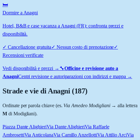
🛏️
Dormire a Anagni
Hotel, B&B e case vacanza a Anagni (FR): confronta prezzi e
disponibilità.
✓
Cancellazione gratuita
✓
Nessun costo di prenotazione
✓
Recensioni verificate
Vedi disponibilità e prezzi →
🔧
Officine e revisione auto a
Anagni
Centri revisione e autoriparazioni con indirizzi e mappa →
Strade e vie di
Anagni
(
187
)
Ordinate per parola chiave (es.
Via Amedeo Modigliani
→ alla lettera
M
di Modigliani).
Piazza Dante Alighieri
Via Dante Alighieri
Via Raffaele
Ambrosetti
Via Anticolana
Via Camillo Anzellotti
Via Attilio Arci
Via