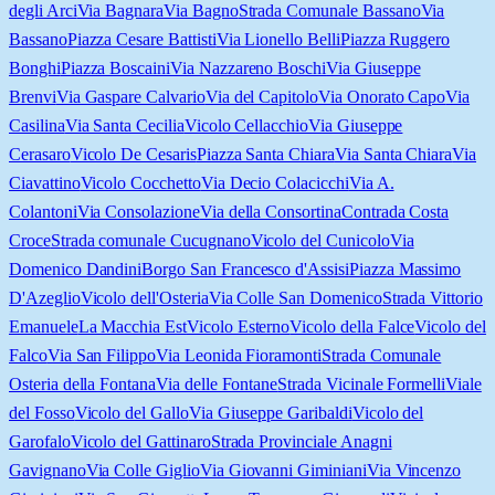
degli Arci
Via Bagnara
Via Bagno
Strada Comunale Bassano
Via
Bassano
Piazza Cesare Battisti
Via Lionello Belli
Piazza Ruggero
Bonghi
Piazza Boscaini
Via Nazzareno Boschi
Via Giuseppe
Brenvi
Via Gaspare Calvario
Via del Capitolo
Via Onorato Capo
Via
Casilina
Via Santa Cecilia
Vicolo Cellacchio
Via Giuseppe
Cerasaro
Vicolo De Cesaris
Piazza Santa Chiara
Via Santa Chiara
Via
Ciavattino
Vicolo Cocchetto
Via Decio Colacicchi
Via A.
Colantoni
Via Consolazione
Via della Consortina
Contrada Costa
Croce
Strada comunale Cucugnano
Vicolo del Cunicolo
Via
Domenico Dandini
Borgo San Francesco d'Assisi
Piazza Massimo
D'Azeglio
Vicolo dell'Osteria
Via Colle San Domenico
Strada Vittorio
Emanuele
La Macchia Est
Vicolo Esterno
Vicolo della Falce
Vicolo del
Falco
Via San Filippo
Via Leonida Fioramonti
Strada Comunale
Osteria della Fontana
Via delle Fontane
Strada Vicinale Formelli
Viale
del Fosso
Vicolo del Gallo
Via Giuseppe Garibaldi
Vicolo del
Garofalo
Vicolo del Gattinaro
Strada Provinciale Anagni
Gavignano
Via Colle Giglio
Via Giovanni Giminiani
Via Vincenzo