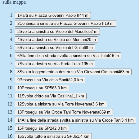
sulla mappa
1
Parti su Piazza Giovanni Paolo II
44 m
2
Continua a sinistra su Piazza Giovanni Paolo II
19 m
3
Svolta a sinistra su Vicolo del Macello
52 m
4
Svolta a destra su Vicolo dei Montani
20 m
5
Svolta a sinistra su Vicolo del Gallo
69 m
6
Alla fine della strada svolta a sinistra su Via Tufoli
16 m
7
Svolta a destra su Via Porta Tufoli
195 m
8
Svolta leggermente a destra su Via Giovanni Giminiani
463 m
9
Prosegui su Via della Sanità
2,0 km
10
Prosegui su SP56
3,0 km
11
Svolta dritto su Via Casilina
1,1 km
12
Svolta a sinistra su Via Torre Noverana
3,6 km
13
Prosegui su Via Croce Tani Torre Noverana
659 m
14
Alla fine della strada svolta a sinistra su Via Croce Tani
3,4 km
15
Prosegui su SP24
2,0 km
16
Svolta tutto a sinistra su SP36
1,4 km