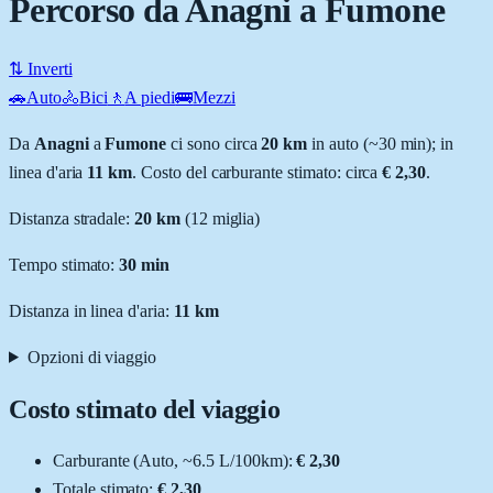
Percorso da Anagni a Fumone
⇅ Inverti
🚗
Auto
🚴
Bici
🚶
A piedi
🚌
Mezzi
Da
Anagni
a
Fumone
ci sono circa
20
km
in auto (~
30 min
); in
linea d'aria
11
km
.
Costo del carburante stimato: circa
€ 2,30
.
Distanza stradale
:
20
km
(
12
miglia)
Tempo stimato:
30 min
Distanza in linea d'aria:
11
km
Opzioni di viaggio
Costo stimato del viaggio
Carburante (
Auto
, ~
6.5
L
/100km):
€ 2,30
Totale stimato:
€ 2,30