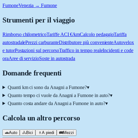
Fumone
Venezia → Fumone
Strumenti per il viaggio
Rimborso chilometrico
Tariffe ACI €/km
Calcolo pedaggio
Tariffa
autostradale
Prezzi carburante
Distributore più conveniente
Autovelox
e tutor
Postazioni sul percorso
Traffico in tempo reale
Incidenti e code
ora
Aree di servizio
Soste in autostrada
Domande frequenti
Quanti km ci sono da Anagni a Fumone?
▾
Quanto tempo ci vuole da Anagni a Fumone in auto?
▾
Quanto costa andare da Anagni a Fumone in auto?
▾
Calcola un altro percorso
🚗
Auto
🚴
Bici
🚶
A piedi
🚌
Mezzi