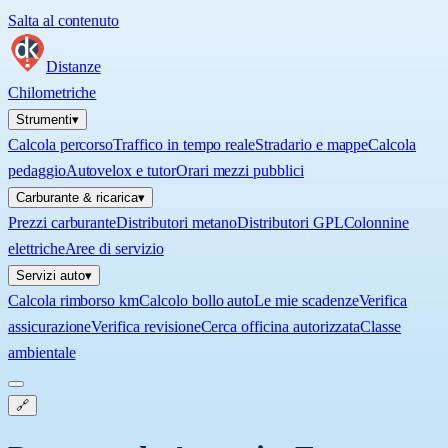
Salta al contenuto
Distanze
Chilometriche
Strumenti
▾
Calcola percorso
Traffico in tempo reale
Stradario e mappe
Calcola
pedaggio
Autovelox e tutor
Orari mezzi pubblici
Carburante & ricarica
▾
Prezzi carburante
Distributori metano
Distributori GPL
Colonnine
elettriche
Aree di servizio
Servizi auto
▾
Calcola rimborso km
Calcolo bollo auto
Le mie scadenze
Verifica
assicurazione
Verifica revisione
Cerca officina autorizzata
Classe
ambientale
🔗