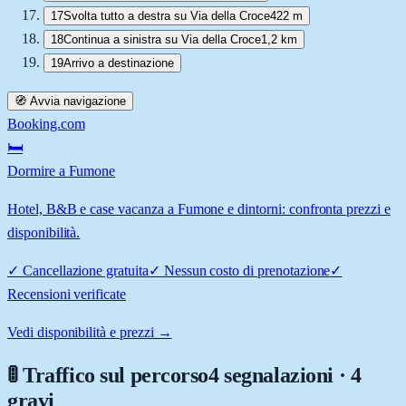
17
Svolta tutto a destra su Via della Croce
422 m
18
Continua a sinistra su Via della Croce
1,2 km
19
Arrivo a destinazione
🧭 Avvia navigazione
Booking.com
🛏️
Dormire a Fumone
Hotel, B&B e case vacanza a Fumone e dintorni: confronta prezzi e
disponibilità.
✓
Cancellazione gratuita
✓
Nessun costo di prenotazione
✓
Recensioni verificate
Vedi disponibilità e prezzi →
🚦 Traffico sul percorso
4 segnalazioni · 4
gravi