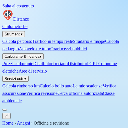
Salta al contenuto
Distanze
Chilometriche
Strumenti
▾
Calcola percorso
Traffico in tempo reale
Stradario e mappe
Calcola
pedaggio
Autovelox e tutor
Orari mezzi pubblici
Carburante & ricarica
▾
Prezzi carburante
Distributori metano
Distributori GPL
Colonnine
elettriche
Aree di servizio
Servizi auto
▾
Calcola rimborso km
Calcolo bollo auto
Le mie scadenze
Verifica
assicurazione
Verifica revisione
Cerca officina autorizzata
Classe
ambientale
🔗
Home
›
Anagni
›
Officine e revisione