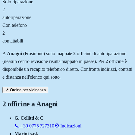
Solo riparazione
2
autoriparazione
Con telefono
2
contattabili
A
Anagni
(
Frosinone
) sono mappate
2
officine
di autoriparazione
(nessun centro revisione risulta mappato in paese)
.
Per
2
officine è
disponibile un recapito telefonico diretto.
Confronta indirizzi, contatti
e distanza nell'elenco qui sotto.
📍 Ordina per vicinanza
2
officine a
Anagni
G. Cellitti & C
📞
+39 0775 727310
🧭 Indicazioni
Marini s.r.l.