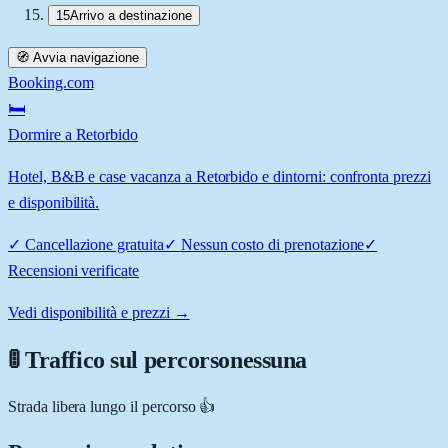
15
Arrivo a destinazione
🧭 Avvia navigazione
Booking.com
🛏️
Dormire a Retorbido
Hotel, B&B e case vacanza a Retorbido e dintorni: confronta prezzi
e disponibilità.
✓
Cancellazione gratuita
✓
Nessun costo di prenotazione
✓
Recensioni verificate
Vedi disponibilità e prezzi →
🚦 Traffico sul percorso
nessuna
Strada libera lungo il percorso 👍