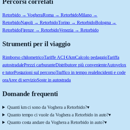
Percorsi correlati
Retorbido → Voghera
Roma → Retorbido
Milano →
Retorbido
Napoli → Retorbido
Torino → Retorbido
Bologna →
Retorbido
Firenze → Retorbido
Venezia → Retorbido
Strumenti per il viaggio
Rimborso chilometrico
Tariffe ACI €/km
Calcolo pedaggio
Tariffa
autostradale
Prezzi carburante
Distributore più conveniente
Autovelox
e tutor
Postazioni sul percorso
Traffico in tempo reale
Incidenti e code
ora
Aree di servizio
Soste in autostrada
Domande frequenti
Quanti km ci sono da Voghera a Retorbido?
▾
Quanto tempo ci vuole da Voghera a Retorbido in auto?
▾
Quanto costa andare da Voghera a Retorbido in auto?
▾