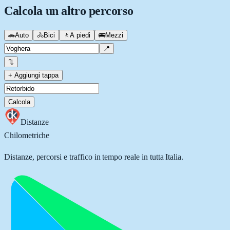
Calcola un altro percorso
🚗
Auto
🚴
Bici
🚶
A piedi
🚌
Mezzi
📍
⇅
+ Aggiungi tappa
Calcola
Distanze
Chilometriche
Distanze, percorsi e traffico in tempo reale in tutta Italia.