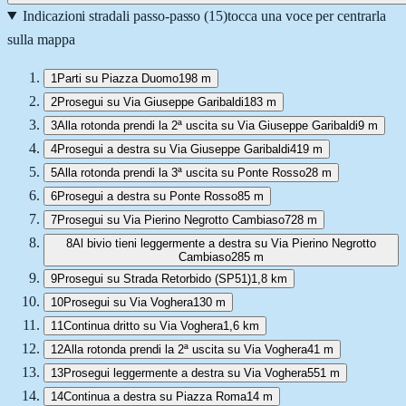
Indicazioni stradali passo-passo (
15
)
tocca una voce per centrarla
sulla mappa
1
Parti su Piazza Duomo
198 m
2
Prosegui su Via Giuseppe Garibaldi
183 m
3
Alla rotonda prendi la 2ª uscita su Via Giuseppe Garibaldi
9 m
4
Prosegui a destra su Via Giuseppe Garibaldi
419 m
5
Alla rotonda prendi la 3ª uscita su Ponte Rosso
28 m
6
Prosegui a destra su Ponte Rosso
85 m
7
Prosegui su Via Pierino Negrotto Cambiaso
728 m
8
Al bivio tieni leggermente a destra su Via Pierino Negrotto
Cambiaso
285 m
9
Prosegui su Strada Retorbido (SP51)
1,8 km
10
Prosegui su Via Voghera
130 m
11
Continua dritto su Via Voghera
1,6 km
12
Alla rotonda prendi la 2ª uscita su Via Voghera
41 m
13
Prosegui leggermente a destra su Via Voghera
551 m
14
Continua a destra su Piazza Roma
14 m