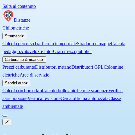
Salta al contenuto
Distanze
Chilometriche
Strumenti
▾
Calcola percorso
Traffico in tempo reale
Stradario e mappe
Calcola
pedaggio
Autovelox e tutor
Orari mezzi pubblici
Carburante & ricarica
▾
Prezzi carburante
Distributori metano
Distributori GPL
Colonnine
elettriche
Aree di servizio
Servizi auto
▾
Calcola rimborso km
Calcolo bollo auto
Le mie scadenze
Verifica
assicurazione
Verifica revisione
Cerca officina autorizzata
Classe
ambientale
🔗