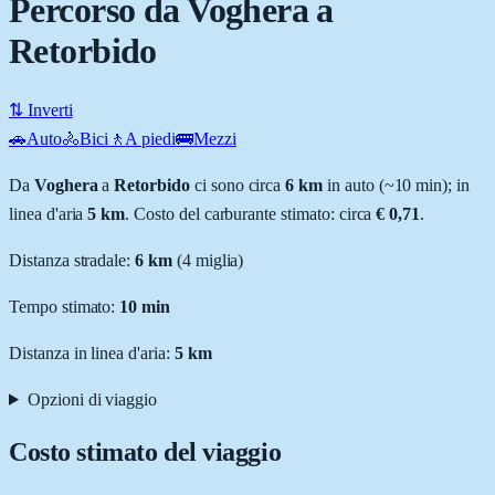
Percorso da Voghera a
Retorbido
⇅ Inverti
🚗
Auto
🚴
Bici
🚶
A piedi
🚌
Mezzi
Da
Voghera
a
Retorbido
ci sono circa
6
km
in auto (~
10 min
); in
linea d'aria
5
km
.
Costo del carburante stimato: circa
€ 0,71
.
Distanza stradale
:
6
km
(
4
miglia)
Tempo stimato:
10 min
Distanza in linea d'aria:
5
km
Opzioni di viaggio
Costo stimato del viaggio