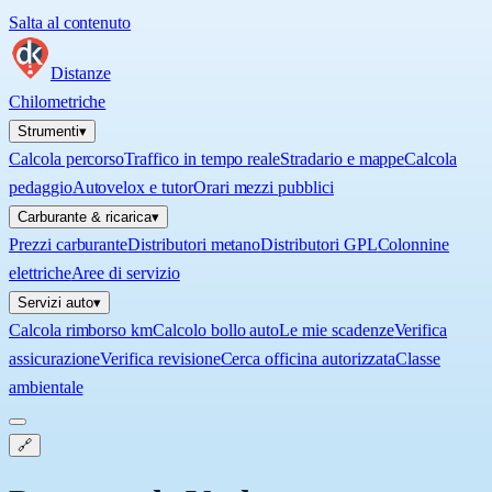
Salta al contenuto
Distanze
Chilometriche
Strumenti
▾
Calcola percorso
Traffico in tempo reale
Stradario e mappe
Calcola
pedaggio
Autovelox e tutor
Orari mezzi pubblici
Carburante & ricarica
▾
Prezzi carburante
Distributori metano
Distributori GPL
Colonnine
elettriche
Aree di servizio
Servizi auto
▾
Calcola rimborso km
Calcolo bollo auto
Le mie scadenze
Verifica
assicurazione
Verifica revisione
Cerca officina autorizzata
Classe
ambientale
🔗