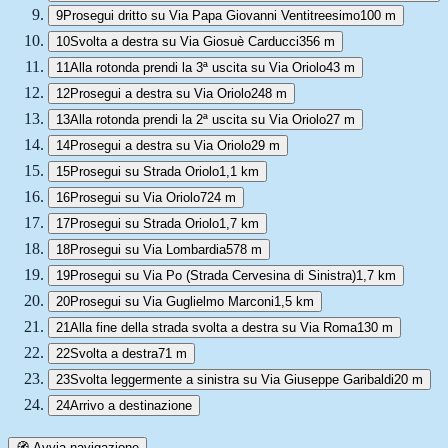
9
Prosegui dritto su Via Papa Giovanni Ventitreesimo
100 m
10
Svolta a destra su Via Giosuè Carducci
356 m
11
Alla rotonda prendi la 3ª uscita su Via Oriolo
43 m
12
Prosegui a destra su Via Oriolo
248 m
13
Alla rotonda prendi la 2ª uscita su Via Oriolo
27 m
14
Prosegui a destra su Via Oriolo
29 m
15
Prosegui su Strada Oriolo
1,1 km
16
Prosegui su Via Oriolo
724 m
17
Prosegui su Strada Oriolo
1,7 km
18
Prosegui su Via Lombardia
578 m
19
Prosegui su Via Po (Strada Cervesina di Sinistra)
1,7 km
20
Prosegui su Via Guglielmo Marconi
1,5 km
21
Alla fine della strada svolta a destra su Via Roma
130 m
22
Svolta a destra
71 m
23
Svolta leggermente a sinistra su Via Giuseppe Garibaldi
20 m
24
Arrivo a destinazione
🧭 Avvia navigazione