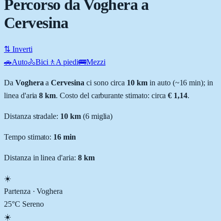
Percorso da Voghera a
Cervesina
⇅ Inverti
🚗
Auto
🚴
Bici
🚶
A piedi
🚌
Mezzi
Da
Voghera
a
Cervesina
ci sono circa
10
km
in auto (~
16 min
); in
linea d'aria
8
km
.
Costo del carburante stimato: circa
€ 1,14
.
Distanza stradale
:
10
km
(
6
miglia)
Tempo stimato:
16 min
Distanza in linea d'aria:
8
km
☀️
Partenza ·
Voghera
25
°C
Sereno
☀️