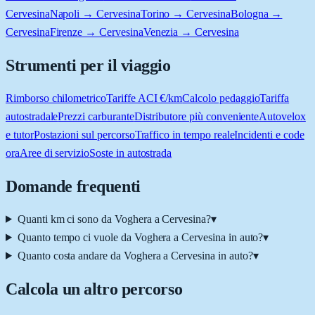
Cervesina
Napoli → Cervesina
Torino → Cervesina
Bologna →
Cervesina
Firenze → Cervesina
Venezia → Cervesina
Strumenti per il viaggio
Rimborso chilometrico
Tariffe ACI €/km
Calcolo pedaggio
Tariffa
autostradale
Prezzi carburante
Distributore più conveniente
Autovelox
e tutor
Postazioni sul percorso
Traffico in tempo reale
Incidenti e code
ora
Aree di servizio
Soste in autostrada
Domande frequenti
Quanti km ci sono da Voghera a Cervesina?
▾
Quanto tempo ci vuole da Voghera a Cervesina in auto?
▾
Quanto costa andare da Voghera a Cervesina in auto?
▾
Calcola un altro percorso