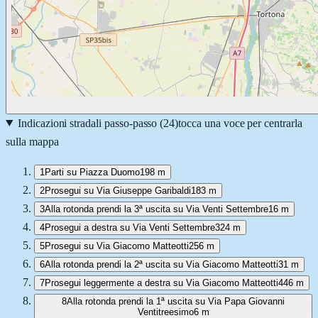
Indicazioni stradali passo-passo (
24
)
tocca una voce per centrarla
sulla mappa
1
Parti su Piazza Duomo
198 m
2
Prosegui su Via Giuseppe Garibaldi
183 m
3
Alla rotonda prendi la 3ª uscita su Via Venti Settembre
16 m
4
Prosegui a destra su Via Venti Settembre
324 m
5
Prosegui su Via Giacomo Matteotti
256 m
6
Alla rotonda prendi la 2ª uscita su Via Giacomo Matteotti
31 m
7
Prosegui leggermente a destra su Via Giacomo Matteotti
446 m
8
Alla rotonda prendi la 1ª uscita su Via Papa Giovanni
Ventitreesimo
6 m