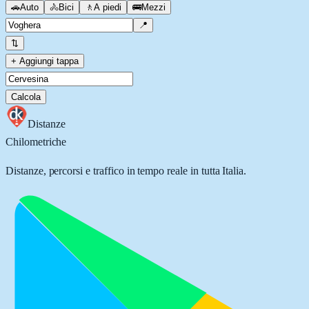
🚗
Auto
🚴
Bici
🚶
A piedi
🚌
Mezzi
📍
⇅
+ Aggiungi tappa
Calcola
Distanze
Chilometriche
Distanze, percorsi e traffico in tempo reale in tutta Italia.