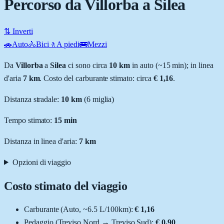
Percorso da Villorba a Silea
⇅ Inverti
🚗
Auto
🚴
Bici
🚶
A piedi
🚌
Mezzi
Da
Villorba
a
Silea
ci sono circa
10
km
in auto (~
15 min
); in linea
d'aria
7
km
.
Costo del carburante stimato: circa
€ 1,16
.
Distanza stradale
:
10
km
(
6
miglia)
Tempo stimato:
15 min
Distanza in linea d'aria:
7
km
Opzioni di viaggio
Costo stimato del viaggio
Carburante (
Auto
, ~
6.5
L
/100km):
€ 1,16
Pedaggio (
Treviso Nord
→
Treviso Sud
):
€ 0,90