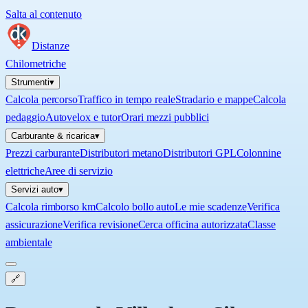
Salta al contenuto
Distanze
Chilometriche
Strumenti
▾
Calcola percorso
Traffico in tempo reale
Stradario e mappe
Calcola
pedaggio
Autovelox e tutor
Orari mezzi pubblici
Carburante & ricarica
▾
Prezzi carburante
Distributori metano
Distributori GPL
Colonnine
elettriche
Aree di servizio
Servizi auto
▾
Calcola rimborso km
Calcolo bollo auto
Le mie scadenze
Verifica
assicurazione
Verifica revisione
Cerca officina autorizzata
Classe
ambientale
🔗