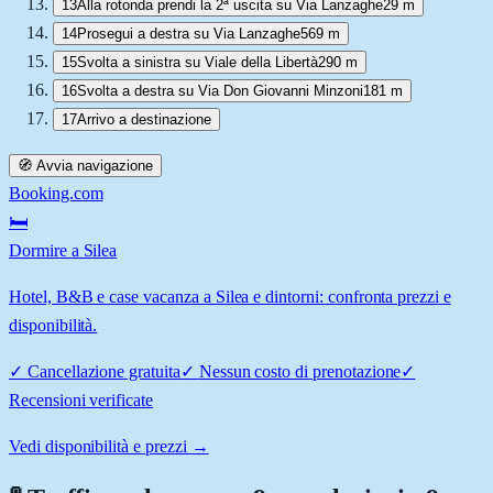
13
Alla rotonda prendi la 2ª uscita su Via Lanzaghe
29 m
14
Prosegui a destra su Via Lanzaghe
569 m
15
Svolta a sinistra su Viale della Libertà
290 m
16
Svolta a destra su Via Don Giovanni Minzoni
181 m
17
Arrivo a destinazione
🧭 Avvia navigazione
Booking.com
🛏️
Dormire a Silea
Hotel, B&B e case vacanza a Silea e dintorni: confronta prezzi e
disponibilità.
✓
Cancellazione gratuita
✓
Nessun costo di prenotazione
✓
Recensioni verificate
Vedi disponibilità e prezzi →