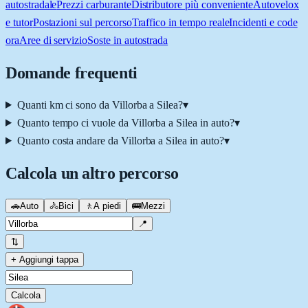
autostradale
Prezzi carburante
Distributore più conveniente
Autovelox
e tutor
Postazioni sul percorso
Traffico in tempo reale
Incidenti e code
ora
Aree di servizio
Soste in autostrada
Domande frequenti
Quanti km ci sono da Villorba a Silea?
▾
Quanto tempo ci vuole da Villorba a Silea in auto?
▾
Quanto costa andare da Villorba a Silea in auto?
▾
Calcola un altro percorso
🚗
Auto
🚴
Bici
🚶
A piedi
🚌
Mezzi
📍
⇅
+ Aggiungi tappa
Calcola