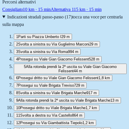
Percorsi alternativi
Consigliato
10
km ·
15 min
Alternativa 1
15
km ·
15 min
Indicazioni stradali passo-passo (
17
)
tocca una voce per centrarla
sulla mappa
1
Parti su Piazza Umberto I
29 m
2
Svolta a sinistra su Via Guglielmo Marconi
29 m
3
Svolta a sinistra su Via Roma
994 m
4
Prosegui su Viale Gian Giacomo Felissent
528 m
5
Alla rotonda prendi la 2ª uscita su Viale Gian Giacomo
Felissent
44 m
6
Prosegui dritto su Viale Gian Giacomo Felissent
1,8 km
7
Prosegui su Viale Brigata Treviso
729 m
8
Svolta a sinistra su Viale Brigata Marche
917 m
9
Alla rotonda prendi la 2ª uscita su Viale Brigata Marche
13 m
10
Prosegui dritto su Viale Brigata Marche
1,7 km
11
Svolta a destra su Via Castello
864 m
12
Prosegui su Via Giambattista Tiepolo
1,2 km