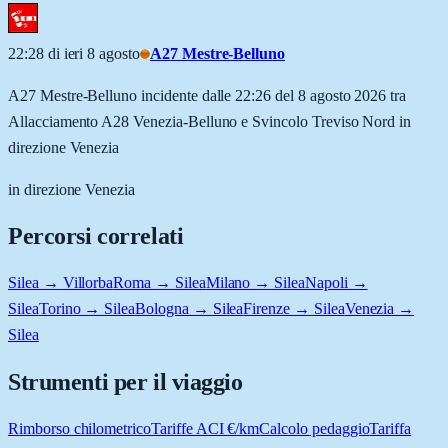
22:28 di ieri 8 agosto
A27 Mestre-Belluno
A27 Mestre-Belluno incidente dalle 22:26 del 8 agosto 2026 tra
Allacciamento A28 Venezia-Belluno e Svincolo Treviso Nord in
direzione Venezia
in direzione Venezia
Percorsi correlati
Silea → Villorba
Roma → Silea
Milano → Silea
Napoli →
Silea
Torino → Silea
Bologna → Silea
Firenze → Silea
Venezia →
Silea
Strumenti per il viaggio
Rimborso chilometrico
Tariffe ACI €/km
Calcolo pedaggio
Tariffa