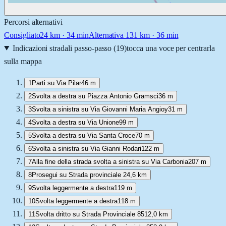
Percorsi alternativi
Consigliato
24
km ·
34 min
Alternativa 1
31
km ·
36 min
Indicazioni stradali passo-passo (
19
)
tocca una voce per centrarla
sulla mappa
1
Parti su Via Pilar
46 m
2
Svolta a destra su Piazza Antonio Gramsci
36 m
3
Svolta a sinistra su Via Giovanni Maria Angioy
31 m
4
Svolta a destra su Via Unione
99 m
5
Svolta a destra su Via Santa Croce
70 m
6
Svolta a sinistra su Via Gianni Rodari
122 m
7
Alla fine della strada svolta a sinistra su Via Carbonia
207 m
8
Prosegui su Strada provinciale 2
4,6 km
9
Svolta leggermente a destra
119 m
10
Svolta leggermente a destra
118 m
11
Svolta dritto su Strada Provinciale 85
12,0 km