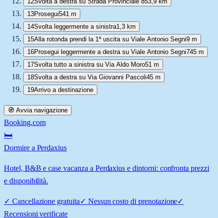
12
Svolta a destra su Strada Provinciale 85
3,9 km
13
Prosegui
541 m
14
Svolta leggermente a sinistra
1,3 km
15
Alla rotonda prendi la 1ª uscita su Viale Antonio Segni
9 m
16
Prosegui leggermente a destra su Viale Antonio Segni
745 m
17
Svolta tutto a sinistra su Via Aldo Moro
51 m
18
Svolta a destra su Via Giovanni Pascoli
45 m
19
Arrivo a destinazione
🧭 Avvia navigazione
Booking.com
🛏️
Dormire a Perdaxius
Hotel, B&B e case vacanza a Perdaxius e dintorni: confronta prezzi
e disponibilità.
✓
Cancellazione gratuita
✓
Nessun costo di prenotazione
✓
Recensioni verificate