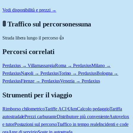
Vedi disponibilità e prezzi →
🚦 Traffico sul percorso
nessuna
Strada libera lungo il percorso 👍
Percorsi correlati
Perdaxius → Villamassargia
Roma → Perdaxius
Milano →
Perdaxius
Napoli → Perdaxius
Torino → Perdaxius
Bologna →
Perdaxius
Firenze → Perdaxius
Venezia → Perdaxius
Strumenti per il viaggio
Rimborso chilometrico
Tariffe ACI €/km
Calcolo pedaggio
Tariffa
autostradale
Prezzi carburante
Distributore più conveniente
Autovelox
e tutor
Postazioni sul percorso
Traffico in tempo reale
Incidenti e code
ora
Aree di servizio
Soste in autostrada