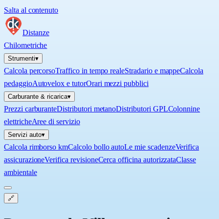
Salta al contenuto
Distanze
Chilometriche
Strumenti
▾
Calcola percorso
Traffico in tempo reale
Stradario e mappe
Calcola
pedaggio
Autovelox e tutor
Orari mezzi pubblici
Carburante & ricarica
▾
Prezzi carburante
Distributori metano
Distributori GPL
Colonnine
elettriche
Aree di servizio
Servizi auto
▾
Calcola rimborso km
Calcolo bollo auto
Le mie scadenze
Verifica
assicurazione
Verifica revisione
Cerca officina autorizzata
Classe
ambientale
🔗