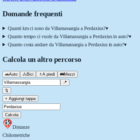
Domande frequenti
Quanti km ci sono da Villamassargia a Perdaxius?
▾
Quanto tempo ci vuole da Villamassargia a Perdaxius in auto?
▾
Quanto costa andare da Villamassargia a Perdaxius in auto?
▾
Calcola un altro percorso
🚗
Auto
🚴
Bici
🚶
A piedi
🚌
Mezzi
📍
⇅
+ Aggiungi tappa
Calcola
Distanze
Chilometriche