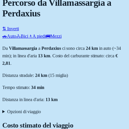
Percorso da Villamassargia a
Perdaxius
⇅ Inverti
🚗
Auto
🚴
Bici
🚶
A piedi
🚌
Mezzi
Da
Villamassargia
a
Perdaxius
ci sono circa
24
km
in auto (~
34
min
); in linea d'aria
13
km
.
Costo del carburante stimato: circa
€
2,81
.
Distanza stradale
:
24
km
(
15
miglia)
Tempo stimato:
34 min
Distanza in linea d'aria:
13
km
Opzioni di viaggio
Costo stimato del viaggio