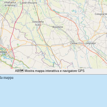
A
B
🗺️ Mostra mappa interattiva e navigatore GPS
lla mappa