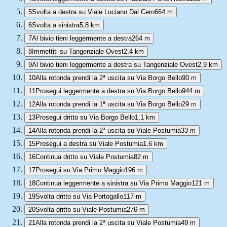
5
Svolta a destra su Viale Luciano Dal Cero
664 m
6
Svolta a sinistra
5,8 km
7
Al bivio tieni leggermente a destra
264 m
8
Immettiti su Tangenziale Ovest
2,4 km
9
Al bivio tieni leggermente a destra su Tangenziale Ovest
2,9 km
10
Alla rotonda prendi la 2ª uscita su Via Borgo Bello
90 m
11
Prosegui leggermente a destra su Via Borgo Bello
944 m
12
Alla rotonda prendi la 1ª uscita su Via Borgo Bello
29 m
13
Prosegui dritto su Via Borgo Bello
1,1 km
14
Alla rotonda prendi la 2ª uscita su Viale Postumia
33 m
15
Prosegui a destra su Viale Postumia
1,6 km
16
Continua dritto su Viale Postumia
82 m
17
Prosegui su Via Primo Maggio
196 m
18
Continua leggermente a sinistra su Via Primo Maggio
121 m
19
Svolta dritto su Via Portogallo
117 m
20
Svolta dritto su Viale Postumia
276 m
21
Alla rotonda prendi la 2ª uscita su Viale Postumia
49 m