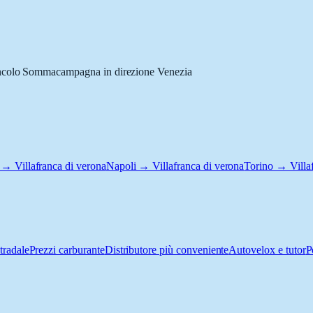
vincolo Sommacampagna in direzione Venezia
→ Villafranca di verona
Napoli → Villafranca di verona
Torino → Villaf
tradale
Prezzi carburante
Distributore più conveniente
Autovelox e tutor
P