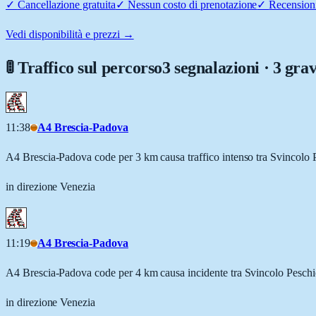
✓
Cancellazione gratuita
✓
Nessun costo di prenotazione
✓
Recensioni
Vedi disponibilità e prezzi →
🚦 Traffico sul percorso
3 segnalazioni · 3 grav
11:38
A4 Brescia-Padova
A4 Brescia-Padova code per 3 km causa traffico intenso tra Svincol
in direzione Venezia
11:19
A4 Brescia-Padova
A4 Brescia-Padova code per 4 km causa incidente tra Svincolo Pesc
in direzione Venezia