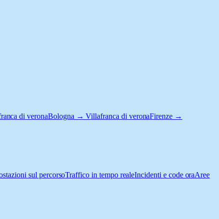
ranca di verona
Bologna → Villafranca di verona
Firenze →
ostazioni sul percorso
Traffico in tempo reale
Incidenti e code ora
Aree