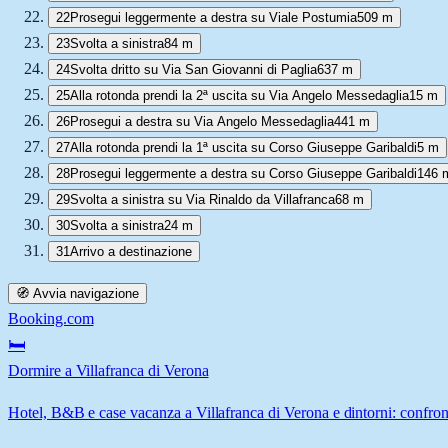
22
Prosegui leggermente a destra su Viale Postumia
509 m
23
Svolta a sinistra
84 m
24
Svolta dritto su Via San Giovanni di Paglia
637 m
25
Alla rotonda prendi la 2ª uscita su Via Angelo Messedaglia
15 m
26
Prosegui a destra su Via Angelo Messedaglia
441 m
27
Alla rotonda prendi la 1ª uscita su Corso Giuseppe Garibaldi
5 m
28
Prosegui leggermente a destra su Corso Giuseppe Garibaldi
146 
29
Svolta a sinistra su Via Rinaldo da Villafranca
68 m
30
Svolta a sinistra
24 m
31
Arrivo a destinazione
🧭 Avvia navigazione
Booking.com
🛏️
Dormire a Villafranca di Verona
Hotel, B&B e case vacanza a Villafranca di Verona e dintorni: confronta