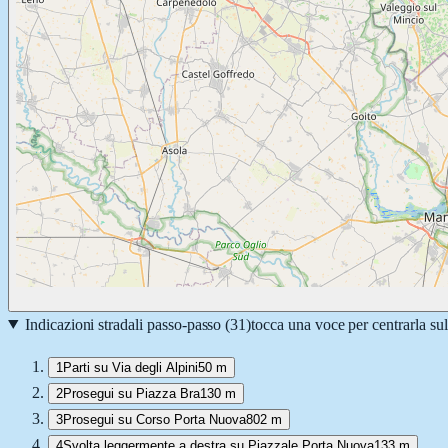
Indicazioni stradali passo-passo (
31
)
tocca una voce per centrarla su
1
Parti su Via degli Alpini
50 m
2
Prosegui su Piazza Bra
130 m
3
Prosegui su Corso Porta Nuova
802 m
4
Svolta leggermente a destra su Piazzale Porta Nuova
133 m