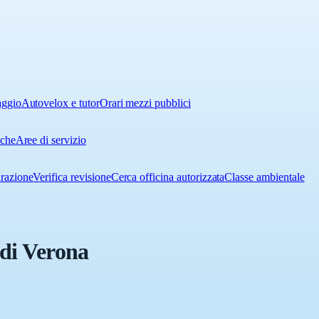
aggio
Autovelox e tutor
Orari mezzi pubblici
iche
Aree di servizio
urazione
Verifica revisione
Cerca officina autorizzata
Classe ambientale
 di Verona