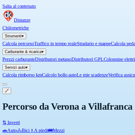
Salta al contenuto
Distanze
Chilometriche
Strumenti
▾
Calcola percorso
Traffico in tempo reale
Stradario e mappe
Calcola ped
Carburante & ricarica
▾
Prezzi carburante
Distributori metano
Distributori GPL
Colonnine elettr
Servizi auto
▾
Calcola rimborso km
Calcolo bollo auto
Le mie scadenze
Verifica assic
🔗
Percorso da Verona a Villafranca
⇅ Inverti
🚗
Auto
🚴
Bici
🚶
A piedi
🚌
Mezzi