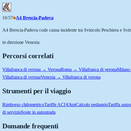
10:57
A4 Brescia-Padova
A4 Brescia-Padova code causa incidente tra Svincolo Peschiera e S
in direzione Venezia
Percorsi correlati
Villafranca di verona → Verona
Roma → Villafranca di verona
Milano 
Villafranca di verona
Venezia → Villafranca di verona
Strumenti per il viaggio
Rimborso chilometrico
Tariffe ACI €/km
Calcolo pedaggio
Tariffa autos
di servizio
Soste in autostrada
Domande frequenti