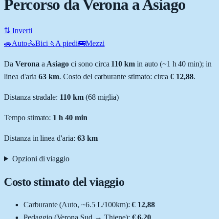
Percorso da Verona a Asiago
⇅ Inverti
🚗
Auto
🚴
Bici
🚶
A piedi
🚌
Mezzi
Da
Verona
a
Asiago
ci sono circa
110
km
in auto (~
1 h 40 min
); in
linea d'aria
63
km
.
Costo del carburante stimato: circa
€ 12,88
.
Distanza stradale
:
110
km
(
68
miglia)
Tempo stimato:
1 h 40 min
Distanza in linea d'aria:
63
km
Opzioni di viaggio
Costo stimato del viaggio
Carburante (
Auto
, ~
6.5
L
/100km):
€ 12,88
Pedaggio (
Verona Sud
→
Thiene
):
€ 6,20