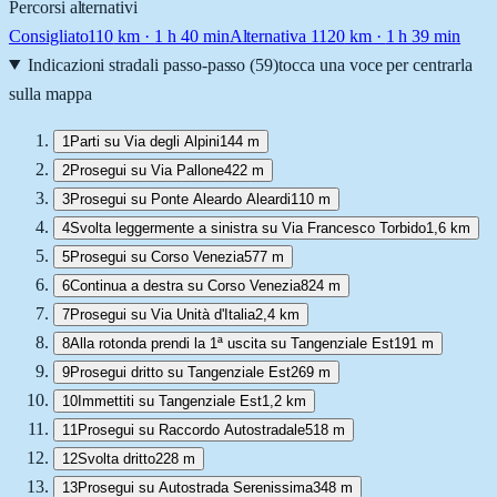
Percorsi alternativi
Consigliato
110
km ·
1 h 40 min
Alternativa 1
120
km ·
1 h 39 min
Indicazioni stradali passo-passo (
59
)
tocca una voce per centrarla
sulla mappa
1
Parti su Via degli Alpini
144 m
2
Prosegui su Via Pallone
422 m
3
Prosegui su Ponte Aleardo Aleardi
110 m
4
Svolta leggermente a sinistra su Via Francesco Torbido
1,6 km
5
Prosegui su Corso Venezia
577 m
6
Continua a destra su Corso Venezia
824 m
7
Prosegui su Via Unità d'Italia
2,4 km
8
Alla rotonda prendi la 1ª uscita su Tangenziale Est
191 m
9
Prosegui dritto su Tangenziale Est
269 m
10
Immettiti su Tangenziale Est
1,2 km
11
Prosegui su Raccordo Autostradale
518 m
12
Svolta dritto
228 m
13
Prosegui su Autostrada Serenissima
348 m