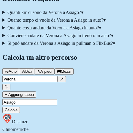
Quanti km ci sono da Verona a Asiago?
▾
Quanto tempo ci vuole da Verona a Asiago in auto?
▾
Quanto costa andare da Verona a Asiago in auto?
▾
Conviene andare da Verona a Asiago in treno o in auto?
▾
Si può andare da Verona a Asiago in pullman o FlixBus?
▾
Calcola un altro percorso
🚗
Auto
🚴
Bici
🚶
A piedi
🚌
Mezzi
📍
⇅
+ Aggiungi tappa
Calcola
Distanze
Chilometriche