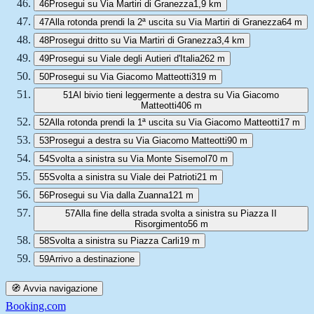
46
Prosegui su Via Martiri di Granezza
1,9 km
47
Alla rotonda prendi la 2ª uscita su Via Martiri di Granezza
64 m
48
Prosegui dritto su Via Martiri di Granezza
3,4 km
49
Prosegui su Viale degli Autieri d'Italia
262 m
50
Prosegui su Via Giacomo Matteotti
319 m
51
Al bivio tieni leggermente a destra su Via Giacomo
Matteotti
406 m
52
Alla rotonda prendi la 1ª uscita su Via Giacomo Matteotti
17 m
53
Prosegui a destra su Via Giacomo Matteotti
90 m
54
Svolta a sinistra su Via Monte Sisemol
70 m
55
Svolta a sinistra su Viale dei Patrioti
21 m
56
Prosegui su Via dalla Zuanna
121 m
57
Alla fine della strada svolta a sinistra su Piazza II
Risorgimento
56 m
58
Svolta a sinistra su Piazza Carli
19 m
59
Arrivo a destinazione
🧭 Avvia navigazione
Booking.com