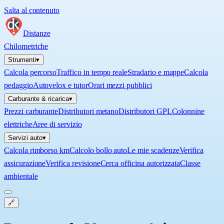
Salta al contenuto
Distanze
Chilometriche
Strumenti
▾
Calcola percorso
Traffico in tempo reale
Stradario e mappe
Calcola
pedaggio
Autovelox e tutor
Orari mezzi pubblici
Carburante & ricarica
▾
Prezzi carburante
Distributori metano
Distributori GPL
Colonnine
elettriche
Aree di servizio
Servizi auto
▾
Calcola rimborso km
Calcolo bollo auto
Le mie scadenze
Verifica
assicurazione
Verifica revisione
Cerca officina autorizzata
Classe
ambientale
🔗