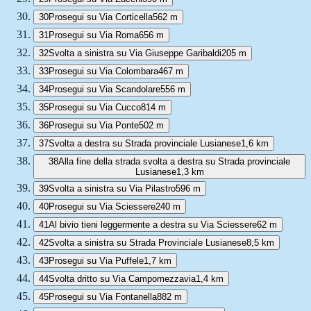
30
Prosegui su Via Corticella
562 m
31
Prosegui su Via Roma
656 m
32
Svolta a sinistra su Via Giuseppe Garibaldi
205 m
33
Prosegui su Via Colombara
467 m
34
Prosegui su Via Scandolare
556 m
35
Prosegui su Via Cucco
814 m
36
Prosegui su Via Ponte
502 m
37
Svolta a destra su Strada provinciale Lusianese
1,6 km
38
Alla fine della strada svolta a destra su Strada provinciale
Lusianese
1,3 km
39
Svolta a sinistra su Via Pilastro
596 m
40
Prosegui su Via Sciessere
240 m
41
Al bivio tieni leggermente a destra su Via Sciessere
62 m
42
Svolta a sinistra su Strada Provinciale Lusianese
8,5 km
43
Prosegui su Via Puffele
1,7 km
44
Svolta dritto su Via Campomezzavia
1,4 km
45
Prosegui su Via Fontanella
882 m