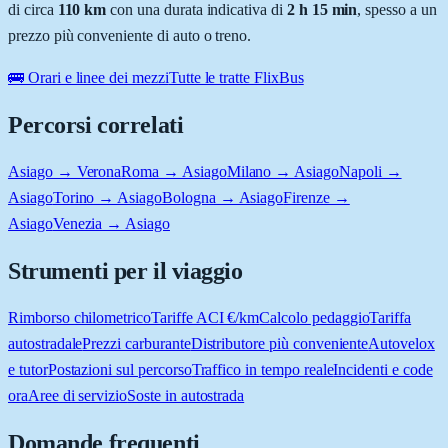
di circa
110
km
con una durata indicativa di
2 h 15 min
, spesso a un
prezzo più conveniente di auto o treno.
🚌 Orari e linee dei mezzi
Tutte le tratte FlixBus
Percorsi correlati
Asiago → Verona
Roma → Asiago
Milano → Asiago
Napoli →
Asiago
Torino → Asiago
Bologna → Asiago
Firenze →
Asiago
Venezia → Asiago
Strumenti per il viaggio
Rimborso chilometrico
Tariffe ACI €/km
Calcolo pedaggio
Tariffa
autostradale
Prezzi carburante
Distributore più conveniente
Autovelox
e tutor
Postazioni sul percorso
Traffico in tempo reale
Incidenti e code
ora
Aree di servizio
Soste in autostrada
Domande frequenti