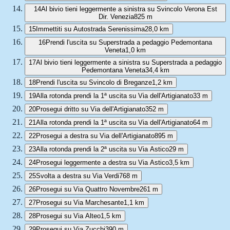
14
Al bivio tieni leggermente a sinistra su Svincolo Verona Est
Dir. Venezia
825 m
15
Immettiti su Autostrada Serenissima
28,0 km
16
Prendi l'uscita su Superstrada a pedaggio Pedemontana
Veneta
1,0 km
17
Al bivio tieni leggermente a sinistra su Superstrada a pedaggio
Pedemontana Veneta
34,4 km
18
Prendi l'uscita su Svincolo di Breganze
1,2 km
19
Alla rotonda prendi la 1ª uscita su Via dell'Artigianato
33 m
20
Prosegui dritto su Via dell'Artigianato
352 m
21
Alla rotonda prendi la 1ª uscita su Via dell'Artigianato
64 m
22
Prosegui a destra su Via dell'Artigianato
895 m
23
Alla rotonda prendi la 2ª uscita su Via Astico
29 m
24
Prosegui leggermente a destra su Via Astico
3,5 km
25
Svolta a destra su Via Verdi
768 m
26
Prosegui su Via Quattro Novembre
261 m
27
Prosegui su Via Marchesante
1,1 km
28
Prosegui su Via Alteo
1,5 km
29
Prosegui su Via Zucchi
390 m