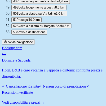
48
Prosegui leggermente a destra
4,4 km
49
Svolta leggermente a destra
8,3 km
50
Svolta a destra su Via Udine
1,0 km
51
Prosegui
10,9 km
52
Svolta a sinistra su Borgata Bach
42 m
53
Arrivo a destinazione
🧭 Avvia navigazione
Booking.com
🛏️
Dormire a Sappada
Hotel, B&B e case vacanza a Sappada e dintorni: confronta prezzi e
disponibilità.
✓
Cancellazione gratuita
✓
Nessun costo di prenotazione
✓
Recensioni verificate
Vedi disponibilità e prezzi →