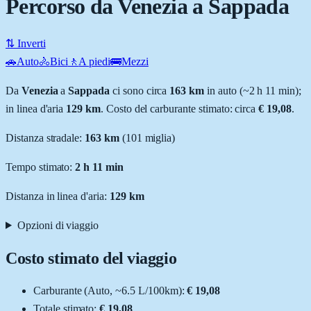
Percorso da Venezia a Sappada
⇅ Inverti
🚗
Auto
🚴
Bici
🚶
A piedi
🚌
Mezzi
Da
Venezia
a
Sappada
ci sono circa
163
km
in auto (~
2 h 11 min
);
in linea d'aria
129
km
.
Costo del carburante stimato: circa
€ 19,08
.
Distanza stradale
:
163
km
(
101
miglia)
Tempo stimato:
2 h 11 min
Distanza in linea d'aria:
129
km
Opzioni di viaggio
Costo stimato del viaggio
Carburante (
Auto
, ~
6.5
L
/100km):
€ 19,08
Totale stimato:
€ 19,08