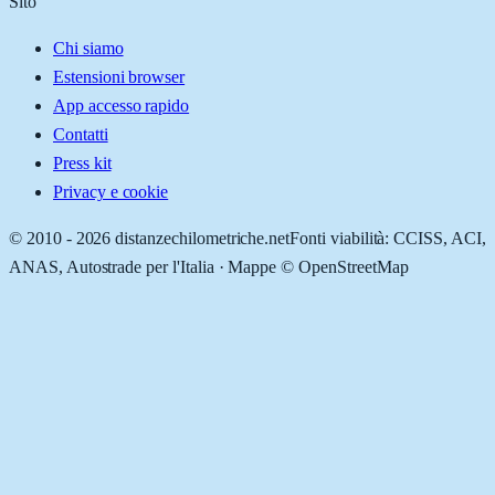
Sito
Chi siamo
Estensioni browser
App accesso rapido
Contatti
Press kit
Privacy e cookie
© 2010 -
2026
distanzechilometriche.net
Fonti viabilità: CCISS, ACI,
ANAS, Autostrade per l'Italia · Mappe © OpenStreetMap