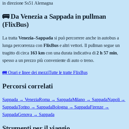
in direzione Ss51 Alemagna
🚌 Da
Venezia
a
Sappada
in pullman
(FlixBus)
La tratta
Venezia
–
Sappada
si può percorrere anche in autobus a
lunga percorrenza con
FlixBus
e altri vettori. Il pullman segue un
tragitto di circa
163
km
con una durata indicativa di
2 h 57 min
,
spesso a un prezzo più conveniente di auto o treno.
🚌 Orari e linee dei mezzi
Tutte le tratte FlixBus
Percorsi correlati
Sappada → Venezia
Roma → Sappada
Milano → Sappada
Napoli →
Sappada
Torino → Sappada
Bologna → Sappada
Firenze →
Sappada
Genova → Sappada
Strumenti per il viaggio