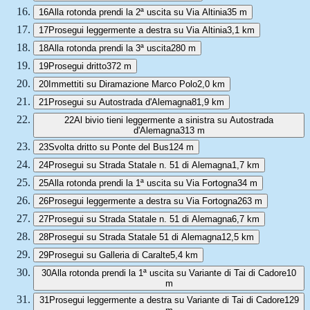
16
Alla rotonda prendi la 2ª uscita su Via Altinia
35 m
17
Prosegui leggermente a destra su Via Altinia
3,1 km
18
Alla rotonda prendi la 3ª uscita
280 m
19
Prosegui dritto
372 m
20
Immettiti su Diramazione Marco Polo
2,0 km
21
Prosegui su Autostrada d'Alemagna
81,9 km
22
Al bivio tieni leggermente a sinistra su Autostrada
d'Alemagna
313 m
23
Svolta dritto su Ponte del Bus
124 m
24
Prosegui su Strada Statale n. 51 di Alemagna
1,7 km
25
Alla rotonda prendi la 1ª uscita su Via Fortogna
34 m
26
Prosegui leggermente a destra su Via Fortogna
263 m
27
Prosegui su Strada Statale n. 51 di Alemagna
6,7 km
28
Prosegui su Strada Statale 51 di Alemagna
12,5 km
29
Prosegui su Galleria di Caralte
5,4 km
30
Alla rotonda prendi la 1ª uscita su Variante di Tai di Cadore
10
m
31
Prosegui leggermente a destra su Variante di Tai di Cadore
129