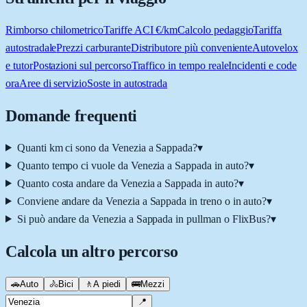
Rimborso chilometrico
Tariffe ACI €/km
Calcolo pedaggio
Tariffa
autostradale
Prezzi carburante
Distributore più conveniente
Autovelox
e tutor
Postazioni sul percorso
Traffico in tempo reale
Incidenti e code
ora
Aree di servizio
Soste in autostrada
Domande frequenti
Quanti km ci sono da Venezia a Sappada?
▾
Quanto tempo ci vuole da Venezia a Sappada in auto?
▾
Quanto costa andare da Venezia a Sappada in auto?
▾
Conviene andare da Venezia a Sappada in treno o in auto?
▾
Si può andare da Venezia a Sappada in pullman o FlixBus?
▾
Calcola un altro percorso
🚗
Auto
🚴
Bici
🚶
A piedi
🚌
Mezzi
📍