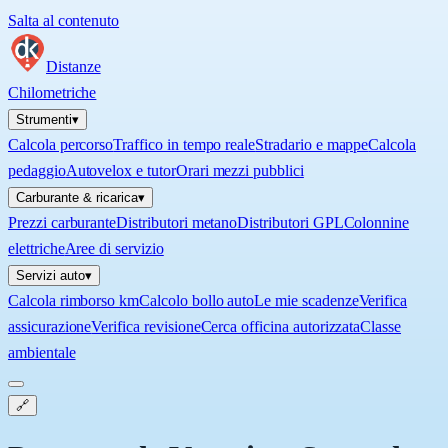
Salta al contenuto
Distanze
Chilometriche
Strumenti
▾
Calcola percorso
Traffico in tempo reale
Stradario e mappe
Calcola
pedaggio
Autovelox e tutor
Orari mezzi pubblici
Carburante & ricarica
▾
Prezzi carburante
Distributori metano
Distributori GPL
Colonnine
elettriche
Aree di servizio
Servizi auto
▾
Calcola rimborso km
Calcolo bollo auto
Le mie scadenze
Verifica
assicurazione
Verifica revisione
Cerca officina autorizzata
Classe
ambientale
🔗