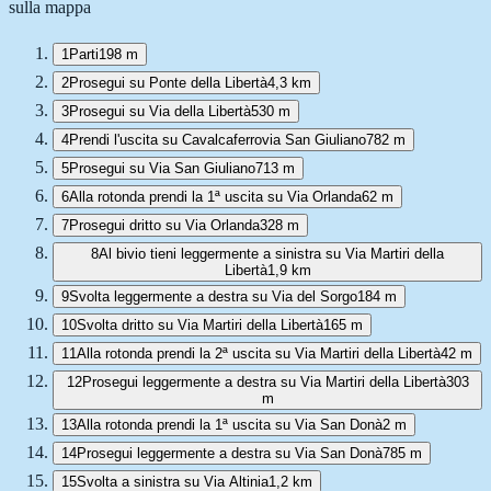
sulla mappa
1
Parti
198 m
2
Prosegui su Ponte della Libertà
4,3 km
3
Prosegui su Via della Libertà
530 m
4
Prendi l'uscita su Cavalcaferrovia San Giuliano
782 m
5
Prosegui su Via San Giuliano
713 m
6
Alla rotonda prendi la 1ª uscita su Via Orlanda
62 m
7
Prosegui dritto su Via Orlanda
328 m
8
Al bivio tieni leggermente a sinistra su Via Martiri della
Libertà
1,9 km
9
Svolta leggermente a destra su Via del Sorgo
184 m
10
Svolta dritto su Via Martiri della Libertà
165 m
11
Alla rotonda prendi la 2ª uscita su Via Martiri della Libertà
42 m
12
Prosegui leggermente a destra su Via Martiri della Libertà
303
m
13
Alla rotonda prendi la 1ª uscita su Via San Donà
2 m
14
Prosegui leggermente a destra su Via San Donà
785 m
15
Svolta a sinistra su Via Altinia
1,2 km