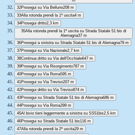
m
32
Prosegui su Via Belluno
208 m
33
Alla rotonda prendi la 1ª uscita
4 m
34
Prosegui dritto
2,3 km
35
Alla rotonda prendi la 1ª uscita su Strada Statale 51 bis di
Alemagna
37 m
36
Prosegui a sinistra su Strada Statale 51 bis di Alemagna
79 m
37
Prosegui su Via Nazionale
2,7 km
38
Continua dritto su Via dell'Occhiale
647 m
39
Prosegui su Via Risorgimento
787 m
40
Prosegui su Via Roma
595 m
41
Prosegui su Via Treviso
207 m
42
Prosegui dritto su Via Treviso
874 m
43
Prosegui su Strada Statale 51 bis di Alemagna
686 m
44
Prosegui su Via Roma
299 m
45
Al bivio tieni leggermente a sinistra su SS51bis
2,5 km
46
Prosegui su Strada Statale 51 bis
116 m
47
Alla rotonda prendi la 2ª uscita
29 m