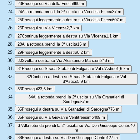
23
Prosegui su Via della Fricca
990 m
24
Alla rotonda prendi la 2ª uscita su Via della Fricca
37 m
25
Prosegui leggermente a destra su Via della Fricca
607 m
26
Prosegui su Via Vicenza
2,7 km
27
Continua leggermente a destra su Via Vicenza
1,1 km
28
Alla rotonda prendi la 3ª uscita
15 m
29
Prosegui leggermente a destra
8,2 km
30
Svolta a destra su Via Alessandro Manzoni
248 m
31
Prosegui su Strada Statale di Folgaria e Val d'Astico
1,6 km
32
Continua a destra su Strada Statale di Folgaria e Val
d'Astico
5,9 km
33
Prosegui
23,5 km
34
Alla rotonda prendi la 2ª uscita su Via Granatieri di
Sardegna
57 m
35
Prosegui a destra su Via Granatieri di Sardegna
776 m
36
Prosegui su Via Giovanni Ventitreesimo
409 m
37
Alla rotonda prendi la 2ª uscita su Via Don Giuseppe Contro
40
m
38
Prosegui a destra su Via Don Giuseppe Contro
127 m