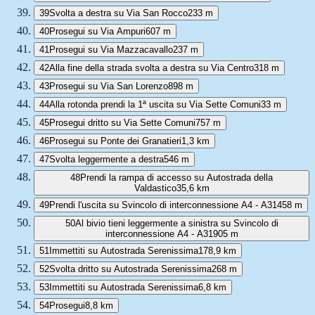
39
Svolta a destra su Via San Rocco
233 m
40
Prosegui su Via Ampuri
607 m
41
Prosegui su Via Mazzacavallo
237 m
42
Alla fine della strada svolta a destra su Via Centro
318 m
43
Prosegui su Via San Lorenzo
898 m
44
Alla rotonda prendi la 1ª uscita su Via Sette Comuni
33 m
45
Prosegui dritto su Via Sette Comuni
757 m
46
Prosegui su Ponte dei Granatieri
1,3 km
47
Svolta leggermente a destra
546 m
48
Prendi la rampa di accesso su Autostrada della
Valdastico
35,6 km
49
Prendi l'uscita su Svincolo di interconnessione A4 - A31
458 m
50
Al bivio tieni leggermente a sinistra su Svincolo di
interconnessione A4 - A31
905 m
51
Immettiti su Autostrada Serenissima
178,9 km
52
Svolta dritto su Autostrada Serenissima
268 m
53
Immettiti su Autostrada Serenissima
6,8 km
54
Prosegui
8,8 km