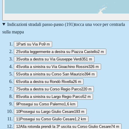
Indicazioni stradali passo-passo (
191
)
tocca una voce per centrarla
sulla mappa
1
Parti su Via Po
9 m
2
Svolta leggermente a destra su Piazza Castello
2 m
3
Svolta a destra su Via Giuseppe Verdi
351 m
4
Svolta a sinistra su Via Gioachino Rossini
326 m
5
Svolta a sinistra su Corso San Maurizio
394 m
6
Svolta a destra su Rondò Rivella
26 m
7
Svolta a destra su Corso Regio Parco
220 m
8
Svolta a sinistra su Largo Regio Parco
52 m
9
Prosegui su Corso Palermo
1,6 km
10
Prosegui su Largo Giulio Cesare
193 m
11
Prosegui su Corso Giulio Cesare
1,2 km
12
Alla rotonda prendi la 3ª uscita su Corso Giulio Cesare
74 m