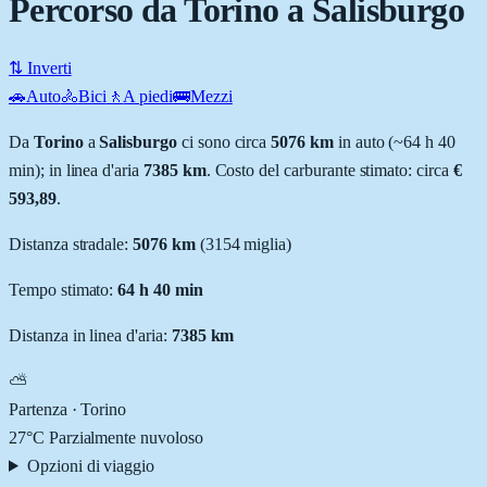
Percorso da Torino a Salisburgo
⇅ Inverti
🚗
Auto
🚴
Bici
🚶
A piedi
🚌
Mezzi
Da
Torino
a
Salisburgo
ci sono circa
5076
km
in auto (~
64 h 40
min
); in linea d'aria
7385
km
.
Costo del carburante stimato: circa
€
593,89
.
Distanza stradale
:
5076
km
(
3154
miglia)
Tempo stimato:
64 h 40 min
Distanza in linea d'aria:
7385
km
⛅
Partenza ·
Torino
27
°C
Parzialmente nuvoloso
Opzioni di viaggio