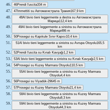
46
Prendi l'uscita
334 m
47
Immettiti su Автомагистрала Тракия
167,9 km
48
Al bivio tieni leggermente a destra su Автомагистрала
Марица
112,4 km
49
Al bivio tieni leggermente a sinistra su Автомагистрала
Марица
486 m
50
Prosegui su Kapıkule Sınır Kapısı
10,4 km
51
Al bivio tieni leggermente a sinistra su Avrupa Otoyolu
165,5
km
52
Prendi l'uscita su Kınalı Kavşağı
1,2 km
53
Al bivio tieni leggermente a sinistra su Kınalı Kavşağı
2,5 km
54
Prosegui su Kuzey Marmara Otoyolu
110,5 km
55
Al bivio tieni leggermente a sinistra su Kuzey Marmara
Otoyolu
4,4 km
56
Prosegui su Viyadük-29
645 m
57
Prosegui su Kuzey Marmara Otoyolu
21,4 km
58
Al bivio tieni leggermente a sinistra su Kuzey Marmara
Otoyolu
8,3 km
59
Al bivio tieni leggermente a sinistra su Kuzey Marmara
Otoyolu
44,3 km