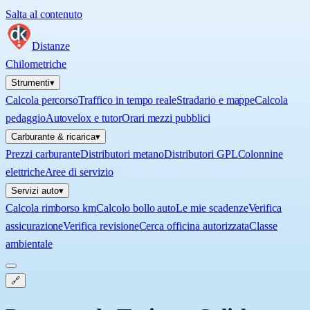
Salta al contenuto
Distanze
Chilometriche
Strumenti
▾
Calcola percorso
Traffico in tempo reale
Stradario e mappe
Calcola
pedaggio
Autovelox e tutor
Orari mezzi pubblici
Carburante & ricarica
▾
Prezzi carburante
Distributori metano
Distributori GPL
Colonnine
elettriche
Aree di servizio
Servizi auto
▾
Calcola rimborso km
Calcolo bollo auto
Le mie scadenze
Verifica
assicurazione
Verifica revisione
Cerca officina autorizzata
Classe
ambientale
🔗