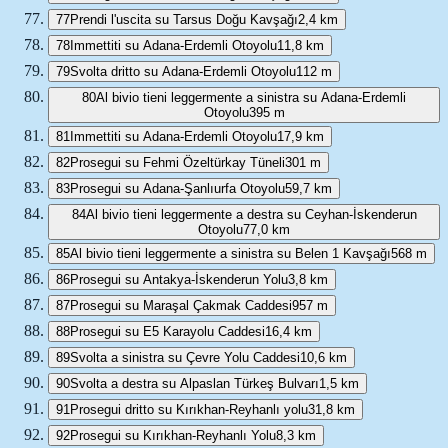
77
Prendi l'uscita su Tarsus Doğu Kavşağı
2,4 km
78
Immettiti su Adana-Erdemli Otoyolu
11,8 km
79
Svolta dritto su Adana-Erdemli Otoyolu
112 m
80
Al bivio tieni leggermente a sinistra su Adana-Erdemli
Otoyolu
395 m
81
Immettiti su Adana-Erdemli Otoyolu
17,9 km
82
Prosegui su Fehmi Özeltürkay Tüneli
301 m
83
Prosegui su Adana-Şanlıurfa Otoyolu
59,7 km
84
Al bivio tieni leggermente a destra su Ceyhan-İskenderun
Otoyolu
77,0 km
85
Al bivio tieni leggermente a sinistra su Belen 1 Kavşağı
568 m
86
Prosegui su Antakya-İskenderun Yolu
3,8 km
87
Prosegui su Maraşal Çakmak Caddesi
957 m
88
Prosegui su E5 Karayolu Caddesi
16,4 km
89
Svolta a sinistra su Çevre Yolu Caddesi
10,6 km
90
Svolta a destra su Alpaslan Türkeş Bulvarı
1,5 km
91
Prosegui dritto su Kırıkhan-Reyhanlı yolu
31,8 km
92
Prosegui su Kırıkhan-Reyhanlı Yolu
8,3 km