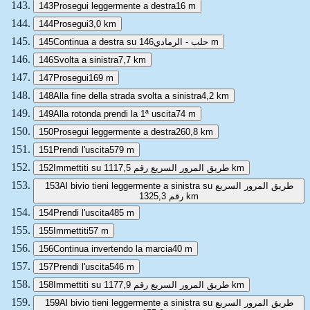
143
Prosegui leggermente a destra
16 m
144
Prosegui
3,0 km
145
Continua a destra su حلب - الرمادي
146 m
146
Svolta a sinistra
7,7 km
147
Prosegui
169 m
148
Alla fine della strada svolta a sinistra
4,2 km
149
Alla rotonda prendi la 1ª uscita
74 m
150
Prosegui leggermente a destra
260,8 km
151
Prendi l'uscita
579 m
152
Immettiti su طريق المرور السريع رقم 1
117,5 km
153
Al bivio tieni leggermente a sinistra su طريق المرور السريع
رقم 1
325,3 km
154
Prendi l'uscita
485 m
155
Immettiti
57 m
156
Continua invertendo la marcia
40 m
157
Prendi l'uscita
546 m
158
Immettiti su طريق المرور السريع رقم 1
177,9 km
159
Al bivio tieni leggermente a sinistra su طريق المرور السريع