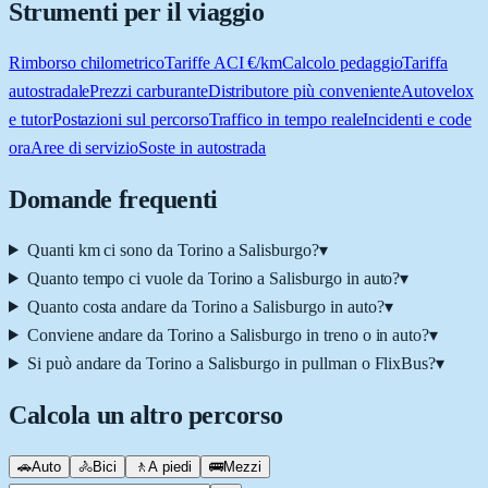
Strumenti per il viaggio
Rimborso chilometrico
Tariffe ACI €/km
Calcolo pedaggio
Tariffa
autostradale
Prezzi carburante
Distributore più conveniente
Autovelox
e tutor
Postazioni sul percorso
Traffico in tempo reale
Incidenti e code
ora
Aree di servizio
Soste in autostrada
Domande frequenti
Quanti km ci sono da Torino a Salisburgo?
▾
Quanto tempo ci vuole da Torino a Salisburgo in auto?
▾
Quanto costa andare da Torino a Salisburgo in auto?
▾
Conviene andare da Torino a Salisburgo in treno o in auto?
▾
Si può andare da Torino a Salisburgo in pullman o FlixBus?
▾
Calcola un altro percorso
🚗
Auto
🚴
Bici
🚶
A piedi
🚌
Mezzi