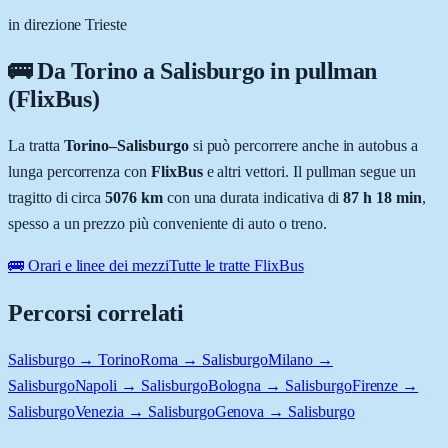
in direzione Trieste
🚌 Da
Torino
a
Salisburgo
in pullman
(FlixBus)
La tratta
Torino
–
Salisburgo
si può percorrere anche in autobus a
lunga percorrenza con
FlixBus
e altri vettori. Il pullman segue un
tragitto di circa
5076
km
con una durata indicativa di
87 h 18 min
,
spesso a un prezzo più conveniente di auto o treno.
🚌 Orari e linee dei mezzi
Tutte le tratte FlixBus
Percorsi correlati
Salisburgo → Torino
Roma → Salisburgo
Milano →
Salisburgo
Napoli → Salisburgo
Bologna → Salisburgo
Firenze →
Salisburgo
Venezia → Salisburgo
Genova → Salisburgo