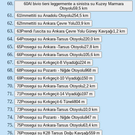
60
Al bivio tieni leggermente a sinistra su Kuzey Marmara
Otoyolu
59,5 km
61
Immettiti su Anadolu Otoyolu
254,5 km
62
Immettiti su Ankara Çevre Yolu
33,9 km
63
Prendi l'uscita su Ankara Çevre Yolu Güney Kavşağı
1,2 km
64
Prosegui su Ankara-Tarsus Otoyolu
220,0 km
65
Prosegui su Ankara -Tarsus Otoyolu
27,8 km
66
Prosegui su Ankara-Tarsus Otoyolu
105,6 km
67
Prosegui su Kırkgeçit-8 Viyadüğü
224 m
68
Prosegui su Pozantı - Niğde Otoyolu
968 m
69
Prosegui su Kırkgeçit-10 Viyadüğü
150 m
70
Prosegui su Ankara-Tarsus Otoyolu
2,2 km
71
Prosegui su Kırkgeçit-14 Viyadüğü
197 m
72
Prosegui su Kırkgeçit-6 Tüneli
804 m
73
Prosegui su Ankara-Tarsus Otoyolu
10,0 km
74
Prosegui su Pozantı - Niğde Otoyolu
947 m
75
Prosegui su Ankara-Tarsus Otoyolu
63,4 km
76
Prosegui su K28 Tarsus Doğu Kavşağı
559 m