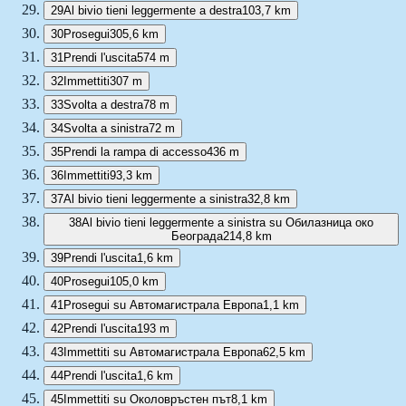
29
Al bivio tieni leggermente a destra
103,7 km
30
Prosegui
305,6 km
31
Prendi l'uscita
574 m
32
Immettiti
307 m
33
Svolta a destra
78 m
34
Svolta a sinistra
72 m
35
Prendi la rampa di accesso
436 m
36
Immettiti
93,3 km
37
Al bivio tieni leggermente a sinistra
32,8 km
38
Al bivio tieni leggermente a sinistra su Обилазница око
Београда
214,8 km
39
Prendi l'uscita
1,6 km
40
Prosegui
105,0 km
41
Prosegui su Автомагистрала Европа
1,1 km
42
Prendi l'uscita
193 m
43
Immettiti su Автомагистрала Европа
62,5 km
44
Prendi l'uscita
1,6 km
45
Immettiti su Околовръстен път
8,1 km