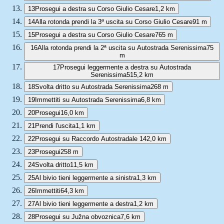
13
Prosegui a destra su Corso Giulio Cesare
1,2 km
14
Alla rotonda prendi la 3ª uscita su Corso Giulio Cesare
91 m
15
Prosegui a destra su Corso Giulio Cesare
765 m
16
Alla rotonda prendi la 2ª uscita su Autostrada Serenissima
75
m
17
Prosegui leggermente a destra su Autostrada
Serenissima
515,2 km
18
Svolta dritto su Autostrada Serenissima
268 m
19
Immettiti su Autostrada Serenissima
6,8 km
20
Prosegui
16,0 km
21
Prendi l'uscita
1,1 km
22
Prosegui su Raccordo Autostradale 14
2,0 km
23
Prosegui
258 m
24
Svolta dritto
11,5 km
25
Al bivio tieni leggermente a sinistra
1,3 km
26
Immettiti
64,3 km
27
Al bivio tieni leggermente a destra
1,2 km
28
Prosegui su Južna obvoznica
7,6 km