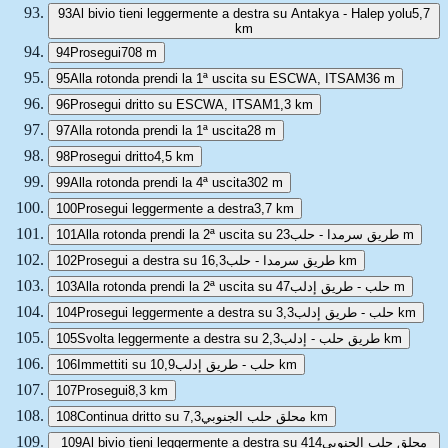
93
Al bivio tieni leggermente a destra su Antakya - Halep yolu
5,7
km
94
Prosegui
708 m
95
Alla rotonda prendi la 1ª uscita su ESCWA, ITSAM
36 m
96
Prosegui dritto su ESCWA, ITSAM
1,3 km
97
Alla rotonda prendi la 1ª uscita
28 m
98
Prosegui dritto
4,5 km
99
Alla rotonda prendi la 4ª uscita
302 m
100
Prosegui leggermente a destra
3,7 km
101
Alla rotonda prendi la 2ª uscita su طريق سرمدا - حلب
23 m
102
Prosegui a destra su طريق سرمدا - حلب
16,3 km
103
Alla rotonda prendi la 2ª uscita su حلب - طريق إدلب
47 m
104
Prosegui leggermente a destra su حلب - طريق إدلب
3,3 km
105
Svolta leggermente a destra su طريق حلب - إدلب
2,3 km
106
Immettiti su حلب - طريق إدلب
10,9 km
107
Prosegui
8,3 km
108
Continua dritto su محلق حلب الجنوبي
7,3 km
109
414
Al bivio tieni leggermente a destra su محلق حلب الجنوبي