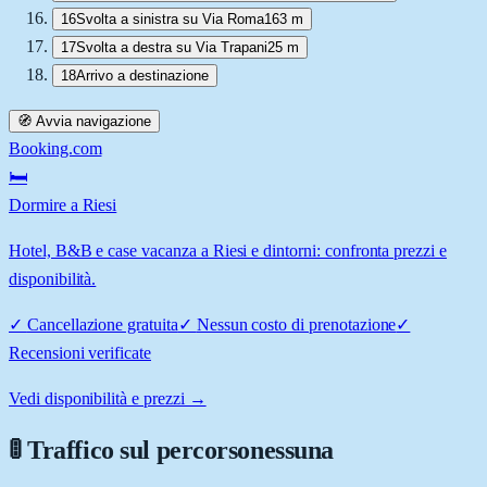
16
Svolta a sinistra su Via Roma
163 m
17
Svolta a destra su Via Trapani
25 m
18
Arrivo a destinazione
🧭 Avvia navigazione
Booking.com
🛏️
Dormire a Riesi
Hotel, B&B e case vacanza a Riesi e dintorni: confronta prezzi e
disponibilità.
✓
Cancellazione gratuita
✓
Nessun costo di prenotazione
✓
Recensioni verificate
Vedi disponibilità e prezzi →
🚦 Traffico sul percorso
nessuna