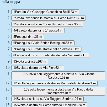
sulla mappa
1
Parti su Via Giuseppe Gioacchino Belli
123 m
2
Svolta invertendo la marcia su Corso Roma
169 m
3
Svolta a sinistra su Corso Umberto Primo
595 m
4
Alla rotonda prendi la 1ª uscita
4 m
5
Prosegui dritto
36 m
6
Prosegui su Viale Enrico Berlinguer
658 m
7
Prosegui su Strada statale delle Solfare
3,8 km
8
Continua dritto su Strada statale delle Solfare
9,2 km
9
Svolta a sinistra
167 m
10
Svolta a destra su Via Flora
62 m
11
Al bivio tieni leggermente a sinistra su Via Giosué
Carducci
152 m
12
Svolta leggermente a destra su Via Fratelli Bandiera
21 m
13
Svolta leggermente a destra su Via Parco della
Rimembranza
18 m
14
Svolta a sinistra su Via Ruggero Settimo
104 m
15
Svolta a destra su Corso Vittorio Emanuele
224 m