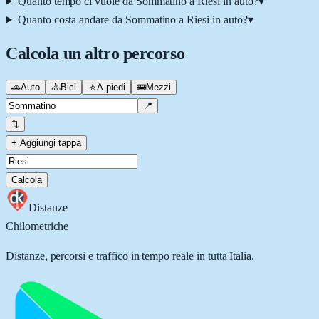
Quanto tempo ci vuole da Sommatino a Riesi in auto?
▾
Quanto costa andare da Sommatino a Riesi in auto?
▾
Calcola un altro percorso
🚗
Auto
🚴
Bici
🚶
A piedi
🚌
Mezzi
📍
⇅
+ Aggiungi tappa
Calcola
Distanze
Chilometriche
Distanze, percorsi e traffico in tempo reale in tutta Italia.