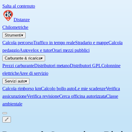
Salta al contenuto
Distanze
Chilometriche
Strumenti
▾
Calcola percorso
Traffico in tempo reale
Stradario e mappe
Calcola
pedaggio
Autovelox e tutor
Orari mezzi pubblici
Carburante & ricarica
▾
Prezzi carburante
Distributori metano
Distributori GPL
Colonnine
elettriche
Aree di servizio
Servizi auto
▾
Calcola rimborso km
Calcolo bollo auto
Le mie scadenze
Verifica
assicurazione
Verifica revisione
Cerca officina autorizzata
Classe
ambientale
🔗