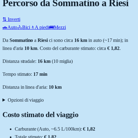
Percorso da Sommatino a Riesi
⇅ Inverti
🚗
Auto
🚴
Bici
🚶
A piedi
🚌
Mezzi
Da
Sommatino
a
Riesi
ci sono circa
16
km
in auto (~
17 min
); in
linea d'aria
10
km
.
Costo del carburante stimato: circa
€ 1,82
.
Distanza stradale
:
16
km
(
10
miglia)
Tempo stimato:
17 min
Distanza in linea d'aria:
10
km
Opzioni di viaggio
Costo stimato del viaggio
Carburante (
Auto
, ~
6.5
L
/100km):
€ 1,82
Totale stimato:
€ 1,82