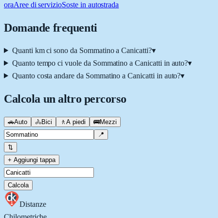
ora
Aree di servizio
Soste in autostrada
Domande frequenti
Quanti km ci sono da Sommatino a Canicatti?
▾
Quanto tempo ci vuole da Sommatino a Canicatti in auto?
▾
Quanto costa andare da Sommatino a Canicatti in auto?
▾
Calcola un altro percorso
🚗
Auto
🚴
Bici
🚶
A piedi
🚌
Mezzi
📍
⇅
+ Aggiungi tappa
Calcola
Distanze
Chilometriche