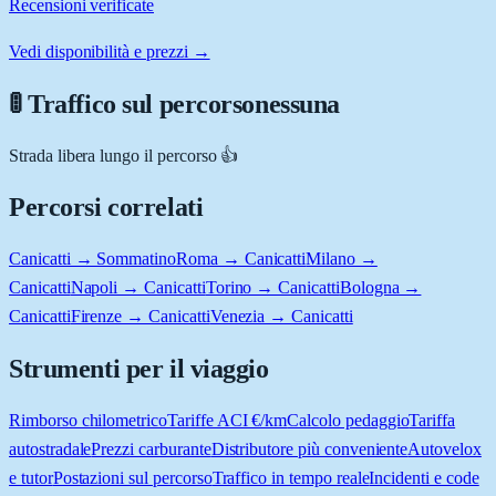
Recensioni verificate
Vedi disponibilità e prezzi →
🚦 Traffico sul percorso
nessuna
Strada libera lungo il percorso 👍
Percorsi correlati
Canicatti → Sommatino
Roma → Canicatti
Milano →
Canicatti
Napoli → Canicatti
Torino → Canicatti
Bologna →
Canicatti
Firenze → Canicatti
Venezia → Canicatti
Strumenti per il viaggio
Rimborso chilometrico
Tariffe ACI €/km
Calcolo pedaggio
Tariffa
autostradale
Prezzi carburante
Distributore più conveniente
Autovelox
e tutor
Postazioni sul percorso
Traffico in tempo reale
Incidenti e code