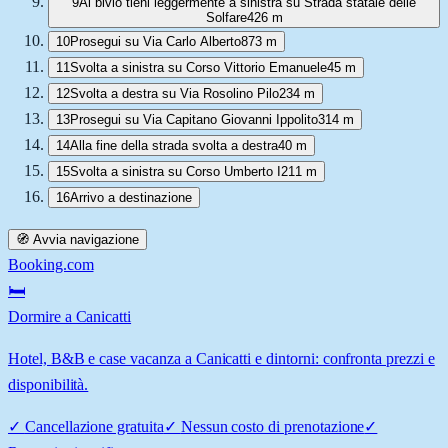
9
Al bivio tieni leggermente a sinistra su Strada statale delle
Solfare
426 m
10
Prosegui su Via Carlo Alberto
873 m
11
Svolta a sinistra su Corso Vittorio Emanuele
45 m
12
Svolta a destra su Via Rosolino Pilo
234 m
13
Prosegui su Via Capitano Giovanni Ippolito
314 m
14
Alla fine della strada svolta a destra
40 m
15
Svolta a sinistra su Corso Umberto I
211 m
16
Arrivo a destinazione
🧭 Avvia navigazione
Booking.com
🛏️
Dormire a Canicatti
Hotel, B&B e case vacanza a Canicatti e dintorni: confronta prezzi e
disponibilità.
✓
Cancellazione gratuita
✓
Nessun costo di prenotazione
✓