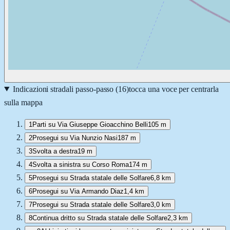
Indicazioni stradali passo-passo (
16
)
tocca una voce per centrarla
sulla mappa
1
Parti su Via Giuseppe Gioacchino Belli
105 m
2
Prosegui su Via Nunzio Nasi
187 m
3
Svolta a destra
19 m
4
Svolta a sinistra su Corso Roma
174 m
5
Prosegui su Strada statale delle Solfare
6,8 km
6
Prosegui su Via Armando Diaz
1,4 km
7
Prosegui su Strada statale delle Solfare
3,0 km
8
Continua dritto su Strada statale delle Solfare
2,3 km