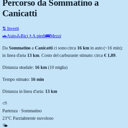
Percorso da Sommatino a
Canicatti
⇅ Inverti
🚗
Auto
🚴
Bici
🚶
A piedi
🚌
Mezzi
Da
Sommatino
a
Canicatti
ci sono circa
16
km
in auto (~
16 min
);
in linea d'aria
13
km
.
Costo del carburante stimato: circa
€ 1,89
.
Distanza stradale
:
16
km
(
10
miglia)
Tempo stimato:
16 min
Distanza in linea d'aria:
13
km
⛅
Partenza ·
Sommatino
23
°C
Parzialmente nuvoloso
🌤️