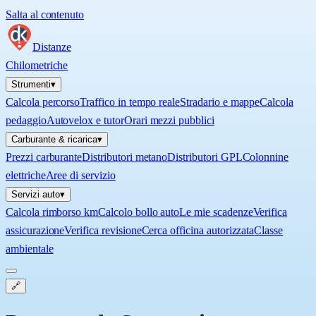
Salta al contenuto
Distanze
Chilometriche
Strumenti
▾
Calcola percorso
Traffico in tempo reale
Stradario e mappe
Calcola
pedaggio
Autovelox e tutor
Orari mezzi pubblici
Carburante & ricarica
▾
Prezzi carburante
Distributori metano
Distributori GPL
Colonnine
elettriche
Aree di servizio
Servizi auto
▾
Calcola rimborso km
Calcolo bollo auto
Le mie scadenze
Verifica
assicurazione
Verifica revisione
Cerca officina autorizzata
Classe
ambientale
🔗