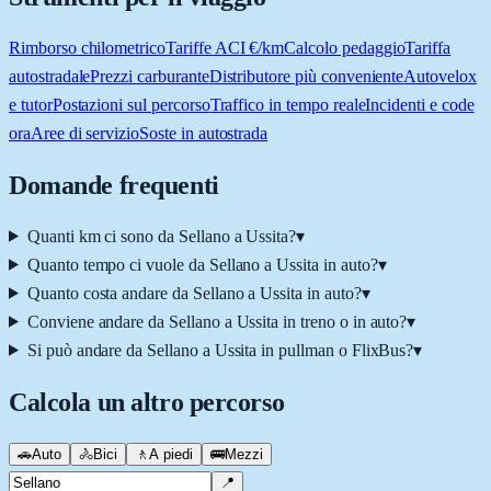
Rimborso chilometrico
Tariffe ACI €/km
Calcolo pedaggio
Tariffa
autostradale
Prezzi carburante
Distributore più conveniente
Autovelox
e tutor
Postazioni sul percorso
Traffico in tempo reale
Incidenti e code
ora
Aree di servizio
Soste in autostrada
Domande frequenti
Quanti km ci sono da Sellano a Ussita?
▾
Quanto tempo ci vuole da Sellano a Ussita in auto?
▾
Quanto costa andare da Sellano a Ussita in auto?
▾
Conviene andare da Sellano a Ussita in treno o in auto?
▾
Si può andare da Sellano a Ussita in pullman o FlixBus?
▾
Calcola un altro percorso
🚗
Auto
🚴
Bici
🚶
A piedi
🚌
Mezzi
📍