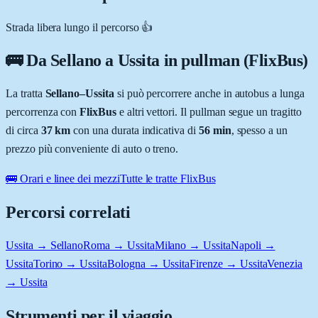
Strada libera lungo il percorso 👍
🚌 Da
Sellano
a
Ussita
in pullman (FlixBus)
La tratta
Sellano
–
Ussita
si può percorrere anche in autobus a lunga
percorrenza con
FlixBus
e altri vettori. Il pullman segue un tragitto
di circa
37
km
con una durata indicativa di
56 min
, spesso a un
prezzo più conveniente di auto o treno.
🚌 Orari e linee dei mezzi
Tutte le tratte FlixBus
Percorsi correlati
Ussita → Sellano
Roma → Ussita
Milano → Ussita
Napoli →
Ussita
Torino → Ussita
Bologna → Ussita
Firenze → Ussita
Venezia
→ Ussita
Strumenti per il viaggio