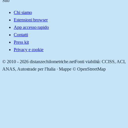
Sito
Chi siamo
Estensioni browser
App accesso rapido
Contatti
Press kit
Privacy e cookie
© 2010 -
2026
distanzechilometriche.net
Fonti viabilità: CCISS, ACI,
ANAS, Autostrade per l'Italia · Mappe © OpenStreetMap