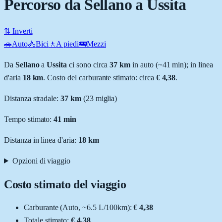
Percorso da Sellano a Ussita
⇅ Inverti
🚗
Auto
🚴
Bici
🚶
A piedi
🚌
Mezzi
Da
Sellano
a
Ussita
ci sono circa
37
km
in auto (~
41 min
); in linea
d'aria
18
km
.
Costo del carburante stimato: circa
€ 4,38
.
Distanza stradale
:
37
km
(
23
miglia)
Tempo stimato:
41 min
Distanza in linea d'aria:
18
km
Opzioni di viaggio
Costo stimato del viaggio
Carburante (
Auto
, ~
6.5
L
/100km):
€ 4,38
Totale stimato:
€ 4,38