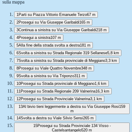
sulla mappa
1
Parti su Piazza Vittorio Emanuele Terzo
67 m
2
Prosegui su Via Giuseppe Garibaldi
165 m
3
Continua a sinistra su Via Giuseppe Garibaldi
218 m
4
Prosegui a sinistra
107 m
5
Alla fine della strada svolta a destra
181 m
6
Svolta a sinistra su Strada Regionale 319 Sellanese
5,8 km
7
Svolta a sinistra su Strada provinciale di Meggiano
3,3 km
8
Prosegui su Viale Quattro Novembre
348 m
9
Svolta a sinistra su Via Triponzo
311 m
10
Prosegui su Strada provinciale di Meggiano
1,6 km
11
Prosegui su Strada Regionale 209 Valnerina
16,3 km
12
Prosegui su Strada Provinciale Valnerina
3,1 km
13
Al bivio tieni leggermente a destra su Via Giuseppe Rosi
159
m
14
Svolta a destra su Viale Silvio Sensi
265 m
15
Prosegui su Strada Provinciale 134 Visso -
Castelsantangelo
520 m