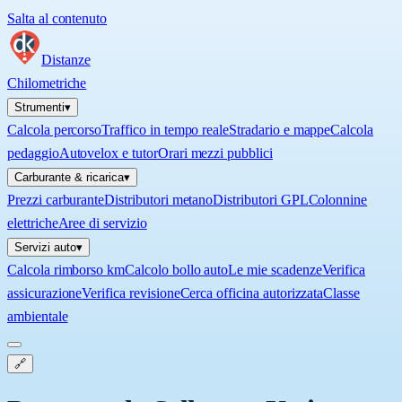
Salta al contenuto
Distanze
Chilometriche
Strumenti
▾
Calcola percorso
Traffico in tempo reale
Stradario e mappe
Calcola
pedaggio
Autovelox e tutor
Orari mezzi pubblici
Carburante & ricarica
▾
Prezzi carburante
Distributori metano
Distributori GPL
Colonnine
elettriche
Aree di servizio
Servizi auto
▾
Calcola rimborso km
Calcolo bollo auto
Le mie scadenze
Verifica
assicurazione
Verifica revisione
Cerca officina autorizzata
Classe
ambientale
🔗