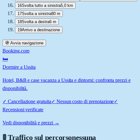
16
Svolta tutto a sinistra
5,0 km
17
Svolta a sinistra
80 m
18
Svolta a destra
6 m
19
Arrivo a destinazione
🧭 Avvia navigazione
Booking.com
🛏️
Dormire a Ussita
Hotel, B&B e case vacanza a Ussita e dintorni: confronta prezzi e
disponibilità.
✓
Cancellazione gratuita
✓
Nessun costo di prenotazione
✓
Recensioni verificate
Vedi disponibilità e prezzi →
🚦 Traffico sul percorso
nessuna