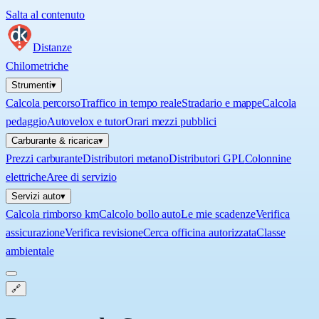
Salta al contenuto
Distanze
Chilometriche
Strumenti
▾
Calcola percorso
Traffico in tempo reale
Stradario e mappe
Calcola
pedaggio
Autovelox e tutor
Orari mezzi pubblici
Carburante & ricarica
▾
Prezzi carburante
Distributori metano
Distributori GPL
Colonnine
elettriche
Aree di servizio
Servizi auto
▾
Calcola rimborso km
Calcolo bollo auto
Le mie scadenze
Verifica
assicurazione
Verifica revisione
Cerca officina autorizzata
Classe
ambientale
🔗