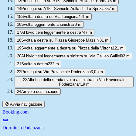
13
Prendi l'uscita su A15 - Svincolo Aulla dir. Parma
76 m
14
Prosegui su A15 - Svincolo Aulla dir. La Spezia
857 m
15
Svolta a destra su Via Lunigiana
431 m
16
Svolta leggermente a sinistra
78 m
17
Al bivio tieni leggermente a destra
747 m
18
Svolta a destra su Piazza Giuseppe Mazzini
81 m
19
Svolta leggermente a destra su Piazza della Vittoria
121 m
20
Al bivio tieni leggermente a sinistra su Via Galileo Galilei
92 m
21
Svolta a destra
232 m
22
Prosegui su Via Provinciale Podenzana
3,0 km
23
Alla fine della strada svolta a sinistra su Via Provinciale
Podenzana
419 m
24
Arrivo a destinazione
🧭 Avvia navigazione
Booking.com
🛏️
Dormire a Podenzana