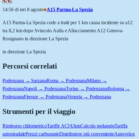
14:56 di ieri 8 agosto
A15 Parma-La Spezia
A15 Parma-La Spezia code a tratti per 1 km causa incidente su a12
tra 8,2 km dopo Svincolo Aulla e Allacciamento A12 Genova-
Rosignano in direzione La Spezia
in direzione La Spezia
Percorsi correlati
Podenzana → Sarzana
Roma → Podenzana
Milano →
Podenzana
Napoli → Podenzana
Torino → Podenzana
Bologna →
Podenzana
Firenze → Podenzana
Venezia → Podenzana
Strumenti per il viaggio
Rimborso chilometrico
Tariffe ACI €/km
Calcolo pedaggio
Tariffa
autostradale
Prezzi carburante
Distributore più conveniente
Autovelox