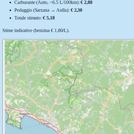
Carburante (
Auto
, ~
6.5
L
/100km):
€ 2,88
Pedaggio (
Sarzana
→
Aulla
):
€ 2,30
Totale stimato:
€ 5,18
Stime indicative (
benzina
€ 1,80
/
L
).