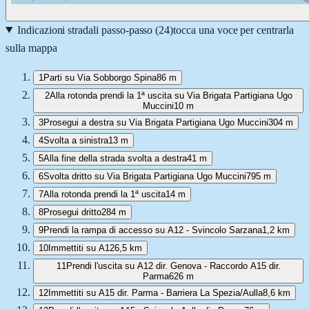
Indicazioni stradali passo-passo (
24
)
tocca una voce per centrarla
sulla mappa
1
Parti su Via Sobborgo Spina
86 m
2
Alla rotonda prendi la 1ª uscita su Via Brigata Partigiana Ugo
Muccini
10 m
3
Prosegui a destra su Via Brigata Partigiana Ugo Muccini
304 m
4
Svolta a sinistra
13 m
5
Alla fine della strada svolta a destra
41 m
6
Svolta dritto su Via Brigata Partigiana Ugo Muccini
795 m
7
Alla rotonda prendi la 1ª uscita
14 m
8
Prosegui dritto
284 m
9
Prendi la rampa di accesso su A12 - Svincolo Sarzana
1,2 km
10
Immettiti su A12
6,5 km
11
Prendi l'uscita su A12 dir. Genova - Raccordo A15 dir.
Parma
626 m
12
Immettiti su A15 dir. Parma - Barriera La Spezia/Aulla
8,6 km