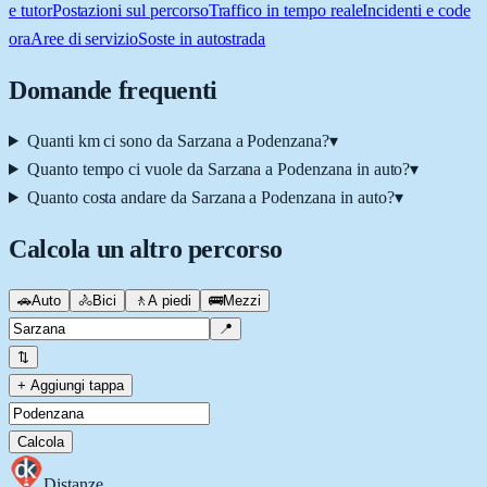
e tutor
Postazioni sul percorso
Traffico in tempo reale
Incidenti e code
ora
Aree di servizio
Soste in autostrada
Domande frequenti
Quanti km ci sono da Sarzana a Podenzana?
▾
Quanto tempo ci vuole da Sarzana a Podenzana in auto?
▾
Quanto costa andare da Sarzana a Podenzana in auto?
▾
Calcola un altro percorso
🚗
Auto
🚴
Bici
🚶
A piedi
🚌
Mezzi
📍
⇅
+ Aggiungi tappa
Calcola
Distanze