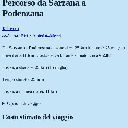
Percorso da Sarzana a
Podenzana
⇅ Inverti
🚗
Auto
🚴
Bici
🚶
A piedi
🚌
Mezzi
Da
Sarzana
a
Podenzana
ci sono circa
25
km
in auto (~
25 min
); in
linea d'aria
11
km
.
Costo del carburante stimato: circa
€ 2,88
.
Distanza stradale
:
25
km
(
15
miglia)
Tempo stimato:
25 min
Distanza in linea d'aria:
11
km
Opzioni di viaggio
Costo stimato del viaggio