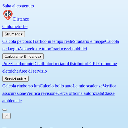
Salta al contenuto
Distanze
Chilometriche
Strumenti
▾
Calcola percorso
Traffico in tempo reale
Stradario e mappe
Calcola
pedaggio
Autovelox e tutor
Orari mezzi pubblici
Carburante & ricarica
▾
Prezzi carburante
Distributori metano
Distributori GPL
Colonnine
elettriche
Aree di servizio
Servizi auto
▾
Calcola rimborso km
Calcolo bollo auto
Le mie scadenze
Verifica
assicurazione
Verifica revisione
Cerca officina autorizzata
Classe
ambientale
🔗