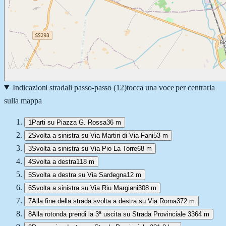
Indicazioni stradali passo-passo (
12
)
tocca una voce per centrarla
sulla mappa
1
Parti su Piazza G. Rossa
36 m
2
Svolta a sinistra su Via Martiri di Via Fani
53 m
3
Svolta a sinistra su Via Pio La Torre
68 m
4
Svolta a destra
118 m
5
Svolta a destra su Via Sardegna
12 m
6
Svolta a sinistra su Via Riu Margiani
308 m
7
Alla fine della strada svolta a destra su Via Roma
372 m
8
Alla rotonda prendi la 3ª uscita su Strada Provinciale 33
64 m