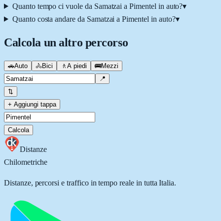
Quanto tempo ci vuole da Samatzai a Pimentel in auto?
▾
Quanto costa andare da Samatzai a Pimentel in auto?
▾
Calcola un altro percorso
🚗
Auto
🚴
Bici
🚶
A piedi
🚌
Mezzi
📍
⇅
+ Aggiungi tappa
Calcola
Distanze
Chilometriche
Distanze, percorsi e traffico in tempo reale in tutta Italia.