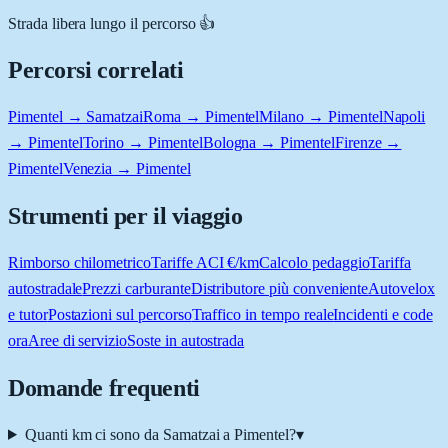
Strada libera lungo il percorso 👍
Percorsi correlati
Pimentel → Samatzai
Roma → Pimentel
Milano → Pimentel
Napoli
→ Pimentel
Torino → Pimentel
Bologna → Pimentel
Firenze →
Pimentel
Venezia → Pimentel
Strumenti per il viaggio
Rimborso chilometrico
Tariffe ACI €/km
Calcolo pedaggio
Tariffa
autostradale
Prezzi carburante
Distributore più conveniente
Autovelox
e tutor
Postazioni sul percorso
Traffico in tempo reale
Incidenti e code
ora
Aree di servizio
Soste in autostrada
Domande frequenti
Quanti km ci sono da Samatzai a Pimentel?
▾