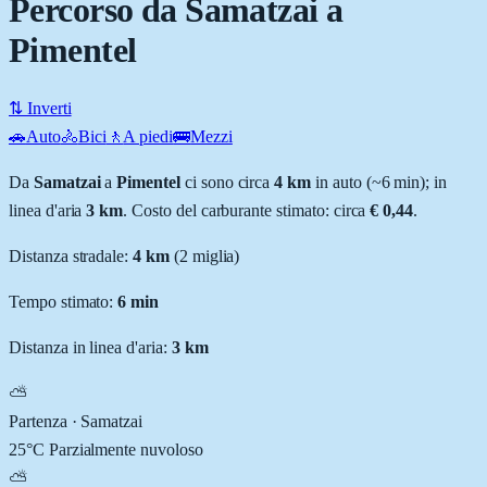
Percorso da Samatzai a
Pimentel
⇅ Inverti
🚗
Auto
🚴
Bici
🚶
A piedi
🚌
Mezzi
Da
Samatzai
a
Pimentel
ci sono circa
4
km
in auto (~
6 min
); in
linea d'aria
3
km
.
Costo del carburante stimato: circa
€ 0,44
.
Distanza stradale
:
4
km
(
2
miglia)
Tempo stimato:
6 min
Distanza in linea d'aria:
3
km
⛅
Partenza ·
Samatzai
25
°C
Parzialmente nuvoloso
⛅