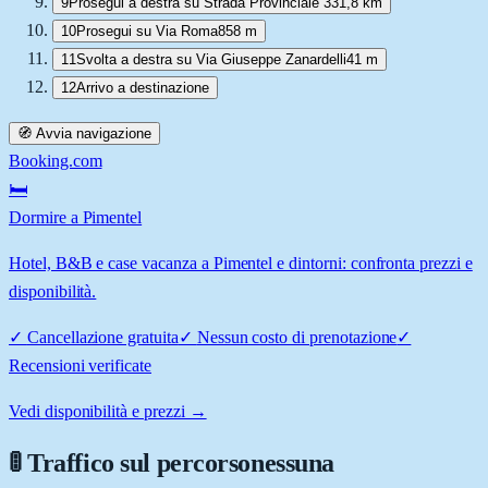
9
Prosegui a destra su Strada Provinciale 33
1,8 km
10
Prosegui su Via Roma
858 m
11
Svolta a destra su Via Giuseppe Zanardelli
41 m
12
Arrivo a destinazione
🧭 Avvia navigazione
Booking.com
🛏️
Dormire a Pimentel
Hotel, B&B e case vacanza a Pimentel e dintorni: confronta prezzi e
disponibilità.
✓
Cancellazione gratuita
✓
Nessun costo di prenotazione
✓
Recensioni verificate
Vedi disponibilità e prezzi →
🚦 Traffico sul percorso
nessuna