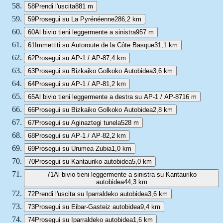
58
Prendi l'uscita
881 m
59
Prosegui su La Pyrénéenne
286,2 km
60
Al bivio tieni leggermente a sinistra
957 m
61
Immettiti su Autoroute de la Côte Basque
31,1 km
62
Prosegui su AP-1 / AP-8
7,4 km
63
Prosegui su Bizkaiko Golkoko Autobidea
3,6 km
64
Prosegui su AP-1 / AP-8
1,2 km
65
Al bivio tieni leggermente a destra su AP-1 / AP-8
716 m
66
Prosegui su Bizkaiko Golkoko Autobidea
2,8 km
67
Prosegui su Aginaztegi tunela
528 m
68
Prosegui su AP-1 / AP-8
2,2 km
69
Prosegui su Urumea Zubia
1,0 km
70
Prosegui su Kantauriko autobidea
5,0 km
71
Al bivio tieni leggermente a sinistra su Kantauriko
autobidea
44,3 km
72
Prendi l'uscita su Iparraldeko autobidea
3,6 km
73
Prosegui su Eibar-Gasteiz autobidea
9,4 km
74
Prosegui su Iparraldeko autobidea
1,6 km