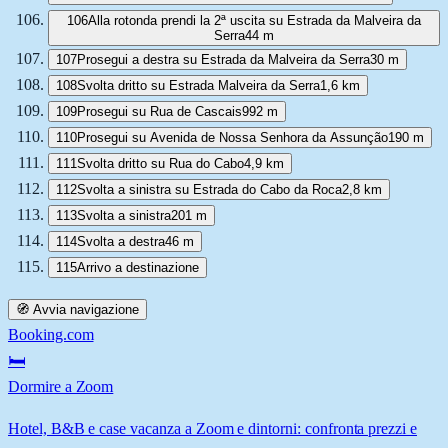
106
Alla rotonda prendi la 2ª uscita su Estrada da Malveira da
Serra
44 m
107
Prosegui a destra su Estrada da Malveira da Serra
30 m
108
Svolta dritto su Estrada Malveira da Serra
1,6 km
109
Prosegui su Rua de Cascais
992 m
110
Prosegui su Avenida de Nossa Senhora da Assunção
190 m
111
Svolta dritto su Rua do Cabo
4,9 km
112
Svolta a sinistra su Estrada do Cabo da Roca
2,8 km
113
Svolta a sinistra
201 m
114
Svolta a destra
46 m
115
Arrivo a destinazione
🧭 Avvia navigazione
Booking.com
🛏️
Dormire a Zoom
Hotel, B&B e case vacanza a Zoom e dintorni: confronta prezzi e