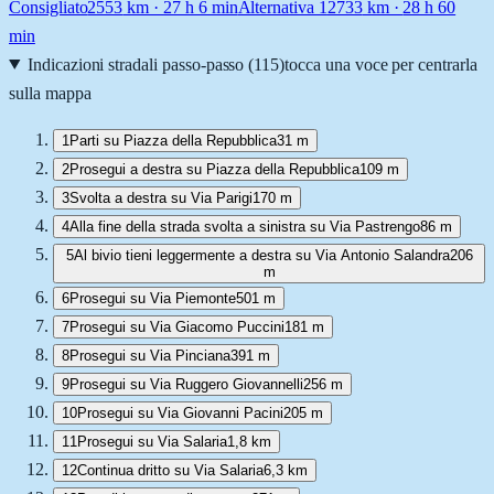
Consigliato
2553
km ·
27 h 6 min
Alternativa 1
2733
km ·
28 h 60
min
Indicazioni stradali passo-passo (
115
)
tocca una voce per centrarla
sulla mappa
1
Parti su Piazza della Repubblica
31 m
2
Prosegui a destra su Piazza della Repubblica
109 m
3
Svolta a destra su Via Parigi
170 m
4
Alla fine della strada svolta a sinistra su Via Pastrengo
86 m
5
Al bivio tieni leggermente a destra su Via Antonio Salandra
206
m
6
Prosegui su Via Piemonte
501 m
7
Prosegui su Via Giacomo Puccini
181 m
8
Prosegui su Via Pinciana
391 m
9
Prosegui su Via Ruggero Giovannelli
256 m
10
Prosegui su Via Giovanni Pacini
205 m
11
Prosegui su Via Salaria
1,8 km
12
Continua dritto su Via Salaria
6,3 km