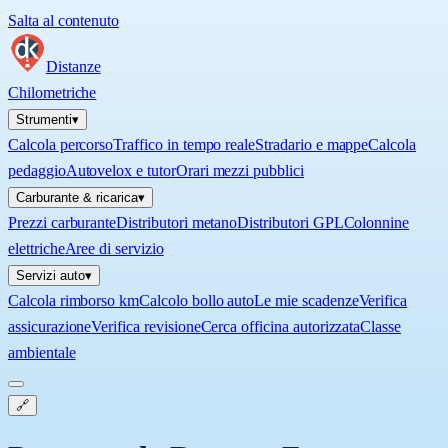
Salta al contenuto
Distanze
Chilometriche
Strumenti
▾
Calcola percorso
Traffico in tempo reale
Stradario e mappe
Calcola
pedaggio
Autovelox e tutor
Orari mezzi pubblici
Carburante & ricarica
▾
Prezzi carburante
Distributori metano
Distributori GPL
Colonnine
elettriche
Aree di servizio
Servizi auto
▾
Calcola rimborso km
Calcolo bollo auto
Le mie scadenze
Verifica
assicurazione
Verifica revisione
Cerca officina autorizzata
Classe
ambientale
🔗