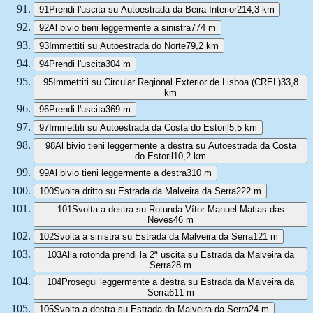
91
Prendi l'uscita su Autoestrada da Beira Interior
214,3 km
92
Al bivio tieni leggermente a sinistra
774 m
93
Immettiti su Autoestrada do Norte
79,2 km
94
Prendi l'uscita
304 m
95
Immettiti su Circular Regional Exterior de Lisboa (CREL)
33,8
km
96
Prendi l'uscita
369 m
97
Immettiti su Autoestrada da Costa do Estoril
5,5 km
98
Al bivio tieni leggermente a destra su Autoestrada da Costa
do Estoril
10,2 km
99
Al bivio tieni leggermente a destra
310 m
100
Svolta dritto su Estrada da Malveira da Serra
222 m
101
Svolta a destra su Rotunda Vítor Manuel Matias das
Neves
46 m
102
Svolta a sinistra su Estrada da Malveira da Serra
121 m
103
Alla rotonda prendi la 2ª uscita su Estrada da Malveira da
Serra
28 m
104
Prosegui leggermente a destra su Estrada da Malveira da
Serra
611 m
105
Svolta a destra su Estrada da Malveira da Serra
24 m