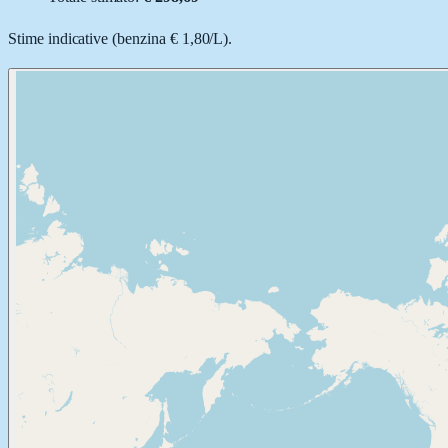
Stime indicative (
benzina
€ 1,80
/
L
).