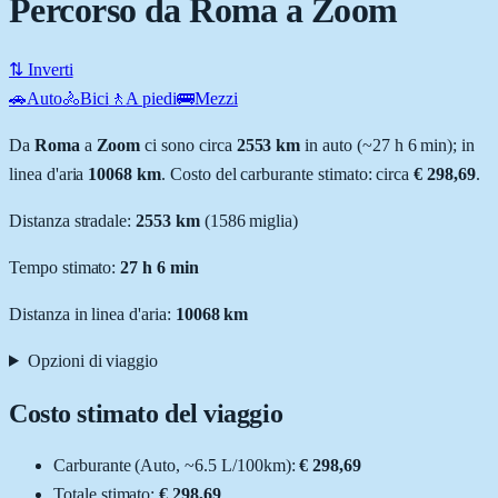
Percorso da Roma a Zoom
⇅ Inverti
🚗
Auto
🚴
Bici
🚶
A piedi
🚌
Mezzi
Da
Roma
a
Zoom
ci sono circa
2553
km
in auto (~
27 h 6 min
); in
linea d'aria
10068
km
.
Costo del carburante stimato: circa
€ 298,69
.
Distanza stradale
:
2553
km
(
1586
miglia)
Tempo stimato:
27 h 6 min
Distanza in linea d'aria:
10068
km
Opzioni di viaggio
Costo stimato del viaggio
Carburante (
Auto
, ~
6.5
L
/100km):
€ 298,69
Totale stimato:
€ 298,69