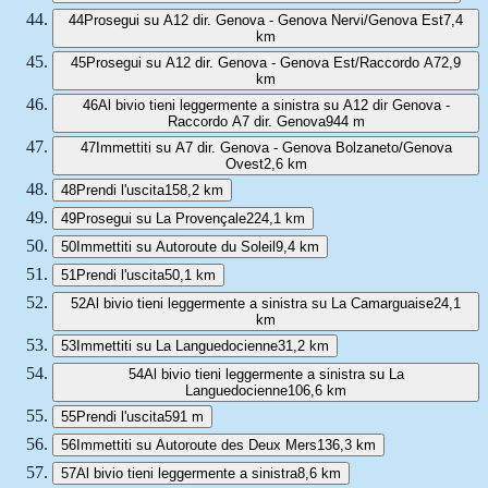
44
Prosegui su A12 dir. Genova - Genova Nervi/Genova Est
7,4
km
45
Prosegui su A12 dir. Genova - Genova Est/Raccordo A7
2,9
km
46
Al bivio tieni leggermente a sinistra su A12 dir Genova -
Raccordo A7 dir. Genova
944 m
47
Immettiti su A7 dir. Genova - Genova Bolzaneto/Genova
Ovest
2,6 km
48
Prendi l'uscita
158,2 km
49
Prosegui su La Provençale
224,1 km
50
Immettiti su Autoroute du Soleil
9,4 km
51
Prendi l'uscita
50,1 km
52
Al bivio tieni leggermente a sinistra su La Camarguaise
24,1
km
53
Immettiti su La Languedocienne
31,2 km
54
Al bivio tieni leggermente a sinistra su La
Languedocienne
106,6 km
55
Prendi l'uscita
591 m
56
Immettiti su Autoroute des Deux Mers
136,3 km
57
Al bivio tieni leggermente a sinistra
8,6 km