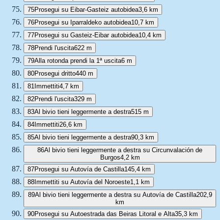
75
Prosegui su Eibar-Gasteiz autobidea
3,6 km
76
Prosegui su Iparraldeko autobidea
10,7 km
77
Prosegui su Gasteiz-Eibar autobidea
10,4 km
78
Prendi l'uscita
622 m
79
Alla rotonda prendi la 1ª uscita
6 m
80
Prosegui dritto
440 m
81
Immettiti
4,7 km
82
Prendi l'uscita
329 m
83
Al bivio tieni leggermente a destra
515 m
84
Immettiti
26,6 km
85
Al bivio tieni leggermente a destra
90,3 km
86
Al bivio tieni leggermente a destra su Circunvalación de
Burgos
4,2 km
87
Prosegui su Autovía de Castilla
145,4 km
88
Immettiti su Autovía del Noroeste
1,1 km
89
Al bivio tieni leggermente a destra su Autovía de Castilla
202,9
km
90
Prosegui su Autoestrada das Beiras Litoral e Alta
35,3 km