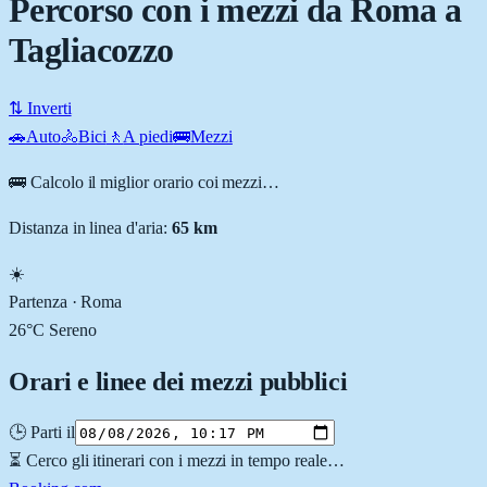
Percorso con i mezzi da Roma a
Tagliacozzo
⇅ Inverti
🚗
Auto
🚴
Bici
🚶
A piedi
🚌
Mezzi
🚌 Calcolo il miglior orario coi mezzi…
Distanza in linea d'aria:
65
km
☀️
Partenza ·
Roma
26
°C
Sereno
Orari e linee dei mezzi pubblici
🕒 Parti il
⏳ Cerco gli itinerari con i mezzi in tempo reale…