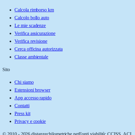
Calcola rimborso km
Calcolo bollo auto
Le mie scadenze
Verifica assicurazione
Verifica revisione
Cerca officina autorizzata
Classe ambientale
Sito
Chi siamo
Estensioni browser
App accesso rapido
Contatti
Press kit
Privacy e cookie
© 2010 -
2026
distanzechilometriche.net
Fonti viabilità: CCISS, ACI,