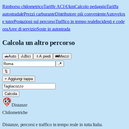
Rimborso chilometrico
Tariffe ACI €/km
Calcolo pedaggio
Tariffa
autostradale
Prezzi carburante
Distributore più conveniente
Autovelox
e tutor
Postazioni sul percorso
Traffico in tempo reale
Incidenti e code
ora
Aree di servizio
Soste in autostrada
Calcola un altro percorso
🚗
Auto
🚴
Bici
🚶
A piedi
🚌
Mezzi
📍
⇅
+ Aggiungi tappa
Calcola
Distanze
Chilometriche
Distanze, percorsi e traffico in tempo reale in tutta Italia.