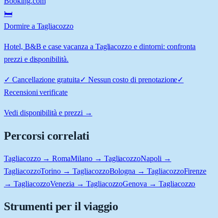
Booking.com
🛏️
Dormire a Tagliacozzo
Hotel, B&B e case vacanza a Tagliacozzo e dintorni: confronta
prezzi e disponibilità.
✓
Cancellazione gratuita
✓
Nessun costo di prenotazione
✓
Recensioni verificate
Vedi disponibilità e prezzi →
Percorsi correlati
Tagliacozzo → Roma
Milano → Tagliacozzo
Napoli →
Tagliacozzo
Torino → Tagliacozzo
Bologna → Tagliacozzo
Firenze
→ Tagliacozzo
Venezia → Tagliacozzo
Genova → Tagliacozzo
Strumenti per il viaggio