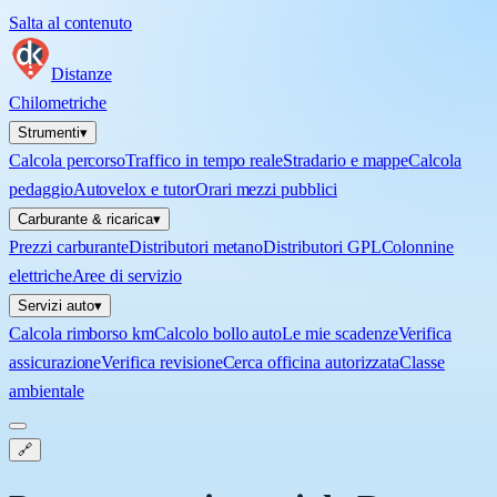
Salta al contenuto
Distanze
Chilometriche
Strumenti
▾
Calcola percorso
Traffico in tempo reale
Stradario e mappe
Calcola
pedaggio
Autovelox e tutor
Orari mezzi pubblici
Carburante & ricarica
▾
Prezzi carburante
Distributori metano
Distributori GPL
Colonnine
elettriche
Aree di servizio
Servizi auto
▾
Calcola rimborso km
Calcolo bollo auto
Le mie scadenze
Verifica
assicurazione
Verifica revisione
Cerca officina autorizzata
Classe
ambientale
🔗