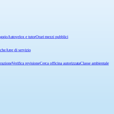
aggio
Autovelox e tutor
Orari mezzi pubblici
iche
Aree di servizio
urazione
Verifica revisione
Cerca officina autorizzata
Classe ambientale