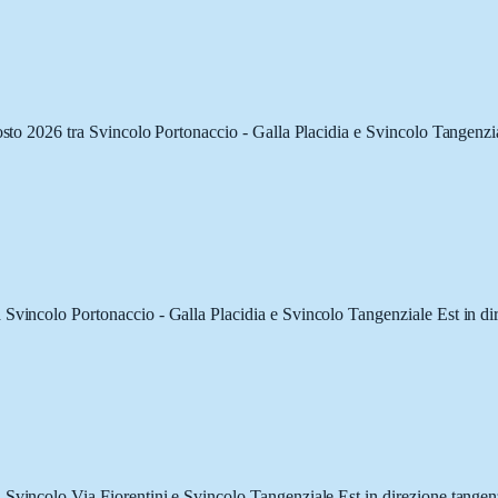
gosto 2026 tra Svincolo Portonaccio - Galla Placidia e Svincolo Tangenzia
 Svincolo Portonaccio - Galla Placidia e Svincolo Tangenziale Est in di
 Svincolo Via Fiorentini e Svincolo Tangenziale Est in direzione tangen