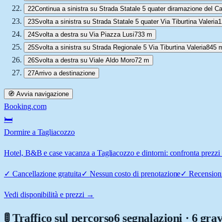
22
Continua a sinistra su Strada Statale 5 quater diramazione del Ca
23
Svolta a sinistra su Strada Statale 5 quater Via Tiburtina Valeria
1
24
Svolta a destra su Via Piazza Lusi
733 m
25
Svolta a sinistra su Strada Regionale 5 Via Tiburtina Valeria
845 
26
Svolta a destra su Viale Aldo Moro
72 m
27
Arrivo a destinazione
🧭 Avvia navigazione
Booking.com
🛏️
Dormire a Tagliacozzo
Hotel, B&B e case vacanza a Tagliacozzo e dintorni: confronta prezzi e
✓
Cancellazione gratuita
✓
Nessun costo di prenotazione
✓
Recensioni
Vedi disponibilità e prezzi →
🚦 Traffico sul percorso
6 segnalazioni · 6 grav