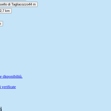
sello di Tagliacozzo
44 m
2,7 km
m
 disponibilità.
 verificate
i