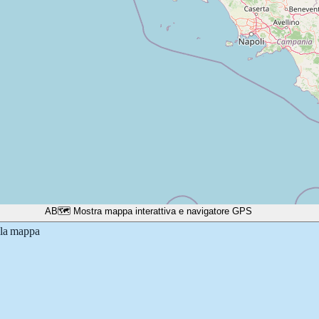
A
B
🗺️ Mostra mappa interattiva e navigatore GPS
lla mappa