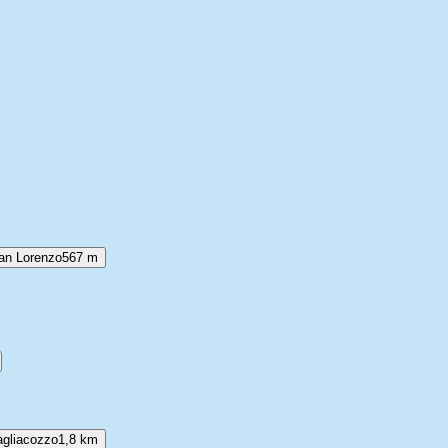
 San Lorenzo
567 m
agliacozzo
1,8 km