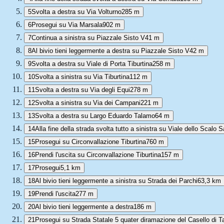
5
Svolta a destra su Via Volturno
285 m
6
Prosegui su Via Marsala
902 m
7
Continua a sinistra su Piazzale Sisto V
41 m
8
Al bivio tieni leggermente a destra su Piazzale Sisto V
42 m
9
Svolta a destra su Viale di Porta Tiburtina
258 m
10
Svolta a sinistra su Via Tiburtina
112 m
11
Svolta a destra su Via degli Equi
278 m
12
Svolta a sinistra su Via dei Campani
221 m
13
Svolta a destra su Largo Eduardo Talamo
64 m
14
Alla fine della strada svolta tutto a sinistra su Viale dello Scalo
15
Prosegui su Circonvallazione Tiburtina
760 m
16
Prendi l'uscita su Circonvallazione Tiburtina
157 m
17
Prosegui
5,1 km
18
Al bivio tieni leggermente a sinistra su Strada dei Parchi
63,3 km
19
Prendi l'uscita
277 m
20
Al bivio tieni leggermente a destra
186 m
21
Prosegui su Strada Statale 5 quater diramazione del Casello di T