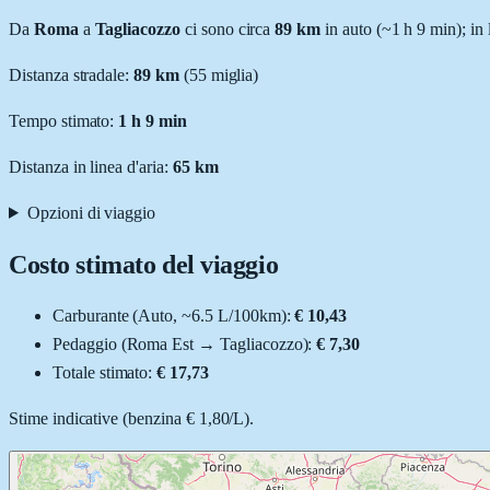
Da
Roma
a
Tagliacozzo
ci sono circa
89
km
in auto (~
1 h 9 min
); in
Distanza stradale
:
89
km
(
55
miglia)
Tempo stimato:
1 h 9 min
Distanza in linea d'aria:
65
km
Opzioni di viaggio
Costo stimato del viaggio
Carburante (
Auto
, ~
6.5
L
/100km):
€ 10,43
Pedaggio (
Roma Est
→
Tagliacozzo
):
€ 7,30
Totale stimato:
€ 17,73
Stime indicative (
benzina
€ 1,80
/
L
).