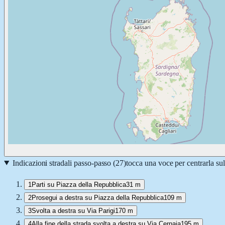
Indicazioni stradali passo-passo (
27
)
tocca una voce per centrarla su
1
Parti su Piazza della Repubblica
31 m
2
Prosegui a destra su Piazza della Repubblica
109 m
3
Svolta a destra su Via Parigi
170 m
4
Alla fine della strada svolta a destra su Via Cernaia
195 m