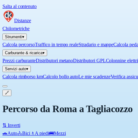
Salta al contenuto
Distanze
Chilometriche
Strumenti
▾
Calcola percorso
Traffico in tempo reale
Stradario e mappe
Calcola ped
Carburante & ricarica
▾
Prezzi carburante
Distributori metano
Distributori GPL
Colonnine elettr
Servizi auto
▾
Calcola rimborso km
Calcolo bollo auto
Le mie scadenze
Verifica assic
🔗
Percorso da Roma a Tagliacozzo
⇅ Inverti
🚗
Auto
🚴
Bici
🚶
A piedi
🚌
Mezzi