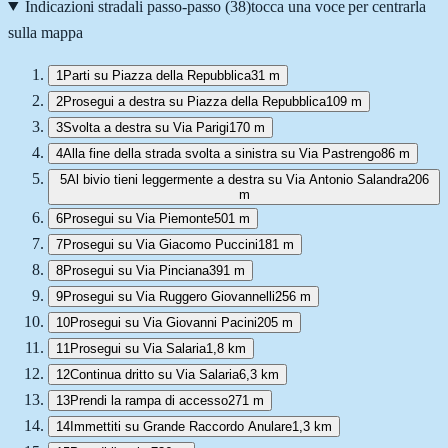
Indicazioni stradali passo-passo (
38
)
tocca una voce per centrarla
sulla mappa
1
Parti su Piazza della Repubblica
31 m
2
Prosegui a destra su Piazza della Repubblica
109 m
3
Svolta a destra su Via Parigi
170 m
4
Alla fine della strada svolta a sinistra su Via Pastrengo
86 m
5
Al bivio tieni leggermente a destra su Via Antonio Salandra
206
m
6
Prosegui su Via Piemonte
501 m
7
Prosegui su Via Giacomo Puccini
181 m
8
Prosegui su Via Pinciana
391 m
9
Prosegui su Via Ruggero Giovannelli
256 m
10
Prosegui su Via Giovanni Pacini
205 m
11
Prosegui su Via Salaria
1,8 km
12
Continua dritto su Via Salaria
6,3 km
13
Prendi la rampa di accesso
271 m
14
Immettiti su Grande Raccordo Anulare
1,3 km