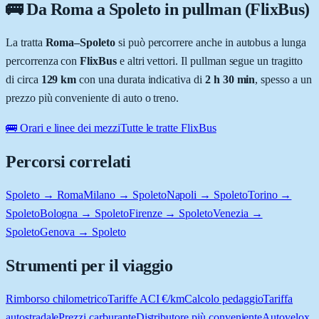
🚌 Da
Roma
a
Spoleto
in pullman (FlixBus)
La tratta
Roma
–
Spoleto
si può percorrere anche in autobus a lunga
percorrenza con
FlixBus
e altri vettori. Il pullman segue un tragitto
di circa
129
km
con una durata indicativa di
2 h 30 min
, spesso a un
prezzo più conveniente di auto o treno.
🚌 Orari e linee dei mezzi
Tutte le tratte FlixBus
Percorsi correlati
Spoleto → Roma
Milano → Spoleto
Napoli → Spoleto
Torino →
Spoleto
Bologna → Spoleto
Firenze → Spoleto
Venezia →
Spoleto
Genova → Spoleto
Strumenti per il viaggio
Rimborso chilometrico
Tariffe ACI €/km
Calcolo pedaggio
Tariffa
autostradale
Prezzi carburante
Distributore più conveniente
Autovelox