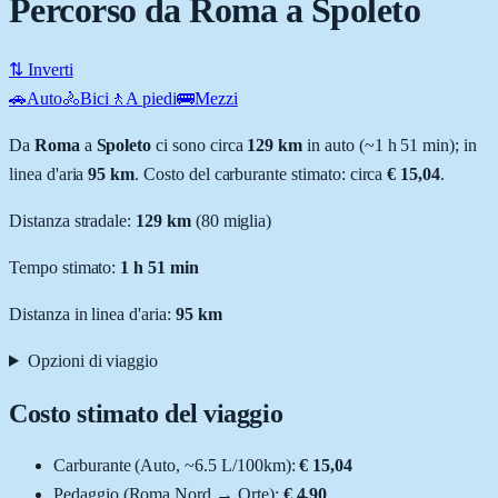
Percorso da Roma a Spoleto
⇅ Inverti
🚗
Auto
🚴
Bici
🚶
A piedi
🚌
Mezzi
Da
Roma
a
Spoleto
ci sono circa
129
km
in auto (~
1 h 51 min
); in
linea d'aria
95
km
.
Costo del carburante stimato: circa
€ 15,04
.
Distanza stradale
:
129
km
(
80
miglia)
Tempo stimato:
1 h 51 min
Distanza in linea d'aria:
95
km
Opzioni di viaggio
Costo stimato del viaggio
Carburante (
Auto
, ~
6.5
L
/100km):
€ 15,04
Pedaggio (
Roma Nord
→
Orte
):
€ 4,90