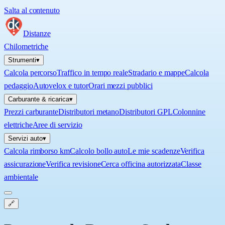
Salta al contenuto
Distanze
Chilometriche
Strumenti
▾
Calcola percorso
Traffico in tempo reale
Stradario e mappe
Calcola
pedaggio
Autovelox e tutor
Orari mezzi pubblici
Carburante & ricarica
▾
Prezzi carburante
Distributori metano
Distributori GPL
Colonnine
elettriche
Aree di servizio
Servizi auto
▾
Calcola rimborso km
Calcolo bollo auto
Le mie scadenze
Verifica
assicurazione
Verifica revisione
Cerca officina autorizzata
Classe
ambientale
🔗