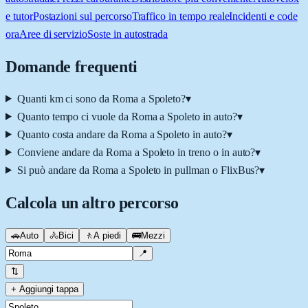
e tutor
Postazioni sul percorso
Traffico in tempo reale
Incidenti e code
ora
Aree di servizio
Soste in autostrada
Domande frequenti
Quanti km ci sono da Roma a Spoleto?
▾
Quanto tempo ci vuole da Roma a Spoleto in auto?
▾
Quanto costa andare da Roma a Spoleto in auto?
▾
Conviene andare da Roma a Spoleto in treno o in auto?
▾
Si può andare da Roma a Spoleto in pullman o FlixBus?
▾
Calcola un altro percorso
🚗
Auto
🚴
Bici
🚶
A piedi
🚌
Mezzi
📍
⇅
+ Aggiungi tappa