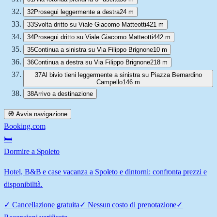
32
Prosegui leggermente a destra
24 m
33
Svolta dritto su Viale Giacomo Matteotti
421 m
34
Prosegui dritto su Viale Giacomo Matteotti
442 m
35
Continua a sinistra su Via Filippo Brignone
10 m
36
Continua a destra su Via Filippo Brignone
218 m
37
Al bivio tieni leggermente a sinistra su Piazza Bernardino
Campello
146 m
38
Arrivo a destinazione
🧭 Avvia navigazione
Booking.com
🛏️
Dormire a Spoleto
Hotel, B&B e case vacanza a Spoleto e dintorni: confronta prezzi e
disponibilità.
✓
Cancellazione gratuita
✓
Nessun costo di prenotazione
✓