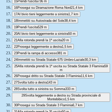
15
Prendi l'uscita
736 m
16
Prosegui su Diramazione Roma Nord
21,4 km
17
Al bivio tieni leggermente a sinistra
1,7 km
18
Immettiti su Autostrada del Sole
38,4 km
19
Prendi l'uscita
529 m
20
Al bivio tieni leggermente a sinistra
50 m
21
Alla rotonda prendi la 1ª uscita
20 m
22
Prosegui leggermente a destra
1,5 km
23
Prendi la rampa di accesso
381 m
24
Immettiti su Strada Statale 675 Umbro-Laziale
30,3 km
25
Alla rotonda prendi la 1ª uscita su Strada Statale 3 Flaminia
59
m
26
Prosegui dritto su Strada Statale 3 Flaminia
11,6 km
27
Svolta tutto a destra
143 m
28
Svolta tutto a sinistra su Somma
333 m
29
Svolta leggermente a destra su Strada provinciale di
Montebibico
1,5 km
30
Prosegui su Strada Statale 3 Flaminia
6,7 km
31
Alla rotonda prendi la 3ª uscita
50 m