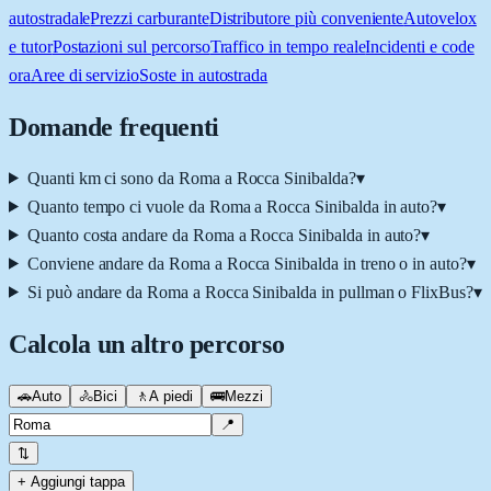
autostradale
Prezzi carburante
Distributore più conveniente
Autovelox
e tutor
Postazioni sul percorso
Traffico in tempo reale
Incidenti e code
ora
Aree di servizio
Soste in autostrada
Domande frequenti
Quanti km ci sono da Roma a Rocca Sinibalda?
▾
Quanto tempo ci vuole da Roma a Rocca Sinibalda in auto?
▾
Quanto costa andare da Roma a Rocca Sinibalda in auto?
▾
Conviene andare da Roma a Rocca Sinibalda in treno o in auto?
▾
Si può andare da Roma a Rocca Sinibalda in pullman o FlixBus?
▾
Calcola un altro percorso
🚗
Auto
🚴
Bici
🚶
A piedi
🚌
Mezzi
📍
⇅
+ Aggiungi tappa