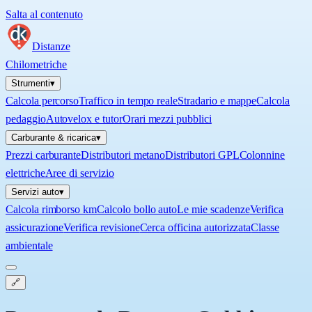
Salta al contenuto
Distanze
Chilometriche
Strumenti
▾
Calcola percorso
Traffico in tempo reale
Stradario e mappe
Calcola
pedaggio
Autovelox e tutor
Orari mezzi pubblici
Carburante & ricarica
▾
Prezzi carburante
Distributori metano
Distributori GPL
Colonnine
elettriche
Aree di servizio
Servizi auto
▾
Calcola rimborso km
Calcolo bollo auto
Le mie scadenze
Verifica
assicurazione
Verifica revisione
Cerca officina autorizzata
Classe
ambientale
🔗