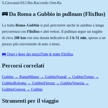
S.Giovanni-SS3 Bis-Raccordo Orte-Ra
🚌 Da
Roma
a
Gubbio
in pullman (FlixBus)
La tratta
Roma
–
Gubbio
si può percorrere anche in autobus a lunga
percorrenza con
FlixBus
e altri vettori. Il pullman segue un tragitto
di circa
208
km
con una durata indicativa di
3 h 51 min
, spesso a un
prezzo più conveniente di auto o treno.
🚌 Orari e linee dei mezzi
Tutte le tratte FlixBus
Percorsi correlati
Gubbio → Roma
Milano → Gubbio
Napoli → Gubbio
Torino →
Gubbio
Bologna → Gubbio
Firenze → Gubbio
Venezia →
Gubbio
Genova → Gubbio
Strumenti per il viaggio