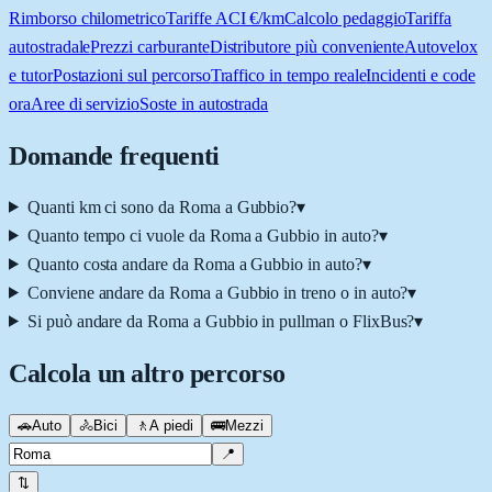
Rimborso chilometrico
Tariffe ACI €/km
Calcolo pedaggio
Tariffa
autostradale
Prezzi carburante
Distributore più conveniente
Autovelox
e tutor
Postazioni sul percorso
Traffico in tempo reale
Incidenti e code
ora
Aree di servizio
Soste in autostrada
Domande frequenti
Quanti km ci sono da Roma a Gubbio?
▾
Quanto tempo ci vuole da Roma a Gubbio in auto?
▾
Quanto costa andare da Roma a Gubbio in auto?
▾
Conviene andare da Roma a Gubbio in treno o in auto?
▾
Si può andare da Roma a Gubbio in pullman o FlixBus?
▾
Calcola un altro percorso
🚗
Auto
🚴
Bici
🚶
A piedi
🚌
Mezzi
📍
⇅