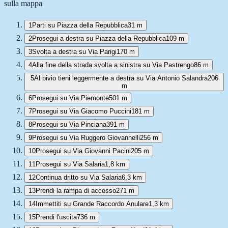
sulla mappa
1
Parti su Piazza della Repubblica
31 m
2
Prosegui a destra su Piazza della Repubblica
109 m
3
Svolta a destra su Via Parigi
170 m
4
Alla fine della strada svolta a sinistra su Via Pastrengo
86 m
5
Al bivio tieni leggermente a destra su Via Antonio Salandra
206
m
6
Prosegui su Via Piemonte
501 m
7
Prosegui su Via Giacomo Puccini
181 m
8
Prosegui su Via Pinciana
391 m
9
Prosegui su Via Ruggero Giovannelli
256 m
10
Prosegui su Via Giovanni Pacini
205 m
11
Prosegui su Via Salaria
1,8 km
12
Continua dritto su Via Salaria
6,3 km
13
Prendi la rampa di accesso
271 m
14
Immettiti su Grande Raccordo Anulare
1,3 km
15
Prendi l'uscita
736 m