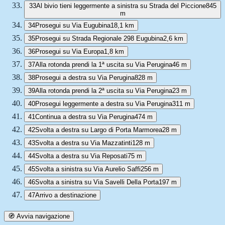
33
Al bivio tieni leggermente a sinistra su Strada del Piccione
845
m
34
Prosegui su Via Eugubina
18,1 km
35
Prosegui su Strada Regionale 298 Eugubina
2,6 km
36
Prosegui su Via Europa
1,8 km
37
Alla rotonda prendi la 1ª uscita su Via Perugina
46 m
38
Prosegui a destra su Via Perugina
828 m
39
Alla rotonda prendi la 2ª uscita su Via Perugina
23 m
40
Prosegui leggermente a destra su Via Perugina
311 m
41
Continua a destra su Via Perugina
474 m
42
Svolta a destra su Largo di Porta Marmorea
28 m
43
Svolta a destra su Via Mazzatinti
128 m
44
Svolta a destra su Via Reposati
75 m
45
Svolta a sinistra su Via Aurelio Saffi
256 m
46
Svolta a sinistra su Via Savelli Della Porta
197 m
47
Arrivo a destinazione
🧭 Avvia navigazione