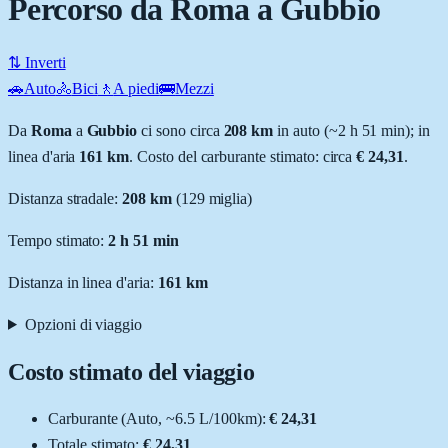
Percorso da Roma a Gubbio
⇅ Inverti
🚗
Auto
🚴
Bici
🚶
A piedi
🚌
Mezzi
Da
Roma
a
Gubbio
ci sono circa
208
km
in auto (~
2 h 51 min
); in
linea d'aria
161
km
.
Costo del carburante stimato: circa
€ 24,31
.
Distanza stradale
:
208
km
(
129
miglia)
Tempo stimato:
2 h 51 min
Distanza in linea d'aria:
161
km
Opzioni di viaggio
Costo stimato del viaggio
Carburante (
Auto
, ~
6.5
L
/100km):
€ 24,31
Totale stimato:
€ 24,31