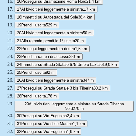
16
Prosegui su Diramazione Roma Nord
21,4 km
17
Al bivio tieni leggermente a sinistra
1,7 km
18
Immettiti su Autostrada del Sole
38,4 km
19
Prendi l'uscita
529 m
20
Al bivio tieni leggermente a sinistra
50 m
21
Alla rotonda prendi la 1ª uscita
20 m
22
Prosegui leggermente a destra
1,5 km
23
Prendi la rampa di accesso
381 m
24
Immettiti su Strada Statale 675 Umbro-Laziale
19,0 km
25
Prendi l'uscita
92 m
26
Al bivio tieni leggermente a sinistra
347 m
27
Prosegui su Strada Statale 3 bis Tiberina
80,2 km
28
Prendi l'uscita
178 m
29
Al bivio tieni leggermente a sinistra su Strada Tiberina
Nord
270 m
30
Prosegui su Via Eugubina
2,4 km
31
Prosegui su Via delle Marche
1,1 km
32
Prosegui su Via Eugubina
1,9 km