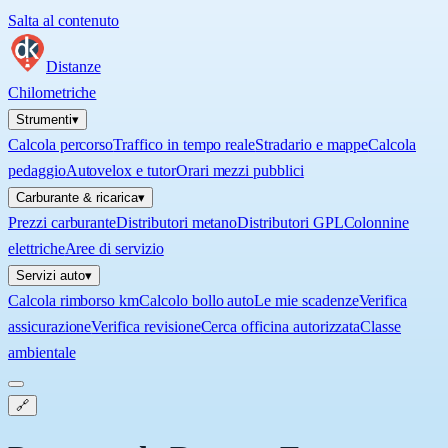
Salta al contenuto
Distanze
Chilometriche
Strumenti
▾
Calcola percorso
Traffico in tempo reale
Stradario e mappe
Calcola
pedaggio
Autovelox e tutor
Orari mezzi pubblici
Carburante & ricarica
▾
Prezzi carburante
Distributori metano
Distributori GPL
Colonnine
elettriche
Aree di servizio
Servizi auto
▾
Calcola rimborso km
Calcolo bollo auto
Le mie scadenze
Verifica
assicurazione
Verifica revisione
Cerca officina autorizzata
Classe
ambientale
🔗