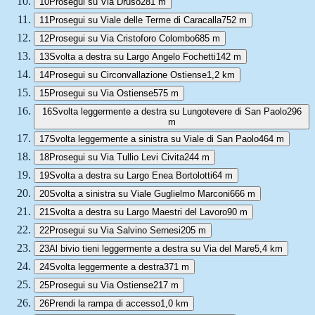
10
Prosegui su Via Druso
281 m
11
Prosegui su Viale delle Terme di Caracalla
752 m
12
Prosegui su Via Cristoforo Colombo
685 m
13
Svolta a destra su Largo Angelo Fochetti
142 m
14
Prosegui su Circonvallazione Ostiense
1,2 km
15
Prosegui su Via Ostiense
575 m
16
Svolta leggermente a destra su Lungotevere di San Paolo
296
m
17
Svolta leggermente a sinistra su Viale di San Paolo
464 m
18
Prosegui su Via Tullio Levi Civita
244 m
19
Svolta a destra su Largo Enea Bortolotti
64 m
20
Svolta a sinistra su Viale Guglielmo Marconi
666 m
21
Svolta a destra su Largo Maestri del Lavoro
90 m
22
Prosegui su Via Salvino Sernesi
205 m
23
Al bivio tieni leggermente a destra su Via del Mare
5,4 km
24
Svolta leggermente a destra
371 m
25
Prosegui su Via Ostiense
217 m
26
Prendi la rampa di accesso
1,0 km