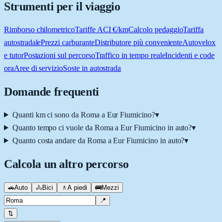
Strumenti per il viaggio
Rimborso chilometrico
Tariffe ACI €/km
Calcolo pedaggio
Tariffa
autostradale
Prezzi carburante
Distributore più conveniente
Autovelox
e tutor
Postazioni sul percorso
Traffico in tempo reale
Incidenti e code
ora
Aree di servizio
Soste in autostrada
Domande frequenti
Quanti km ci sono da Roma a Eur Fiumicino?
▾
Quanto tempo ci vuole da Roma a Eur Fiumicino in auto?
▾
Quanto costa andare da Roma a Eur Fiumicino in auto?
▾
Calcola un altro percorso
🚗
Auto
🚴
Bici
🚶
A piedi
🚌
Mezzi
📍
⇅