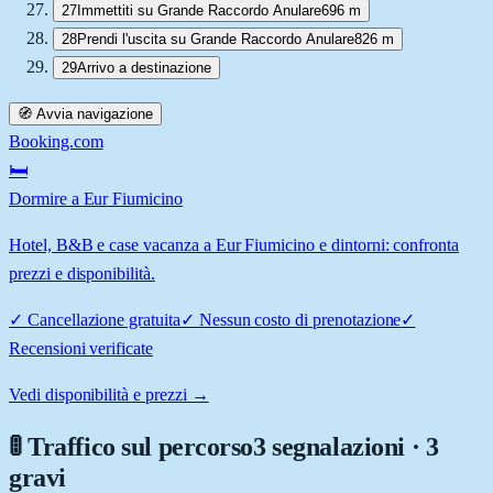
27
Immettiti su Grande Raccordo Anulare
696 m
28
Prendi l'uscita su Grande Raccordo Anulare
826 m
29
Arrivo a destinazione
🧭 Avvia navigazione
Booking.com
🛏️
Dormire a Eur Fiumicino
Hotel, B&B e case vacanza a Eur Fiumicino e dintorni: confronta
prezzi e disponibilità.
✓
Cancellazione gratuita
✓
Nessun costo di prenotazione
✓
Recensioni verificate
Vedi disponibilità e prezzi →
🚦 Traffico sul percorso
3 segnalazioni · 3
gravi