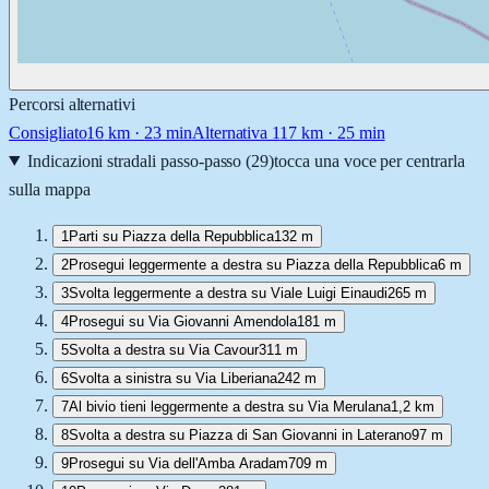
Percorsi alternativi
Consigliato
16
km ·
23 min
Alternativa 1
17
km ·
25 min
Indicazioni stradali passo-passo (
29
)
tocca una voce per centrarla
sulla mappa
1
Parti su Piazza della Repubblica
132 m
2
Prosegui leggermente a destra su Piazza della Repubblica
6 m
3
Svolta leggermente a destra su Viale Luigi Einaudi
265 m
4
Prosegui su Via Giovanni Amendola
181 m
5
Svolta a destra su Via Cavour
311 m
6
Svolta a sinistra su Via Liberiana
242 m
7
Al bivio tieni leggermente a destra su Via Merulana
1,2 km
8
Svolta a destra su Piazza di San Giovanni in Laterano
97 m
9
Prosegui su Via dell'Amba Aradam
709 m