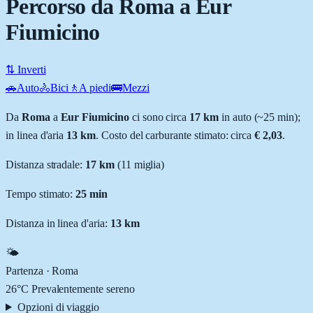
Percorso da Roma a Eur
Fiumicino
⇅ Inverti
🚗
Auto
🚴
Bici
🚶
A piedi
🚌
Mezzi
Da
Roma
a
Eur Fiumicino
ci sono circa
17
km
in auto (~
25 min
);
in linea d'aria
13
km
.
Costo del carburante stimato: circa
€ 2,03
.
Distanza stradale
:
17
km
(
11
miglia)
Tempo stimato:
25 min
Distanza in linea d'aria:
13
km
🌤️
Partenza ·
Roma
26
°C
Prevalentemente sereno
Opzioni di viaggio