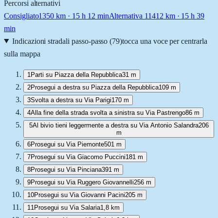
Percorsi alternativi
Consigliato
1350
km ·
15 h 12 min
Alternativa 1
1412
km ·
15 h 39
min
Indicazioni stradali passo-passo (
79
)
tocca una voce per centrarla
sulla mappa
1
Parti su Piazza della Repubblica
31 m
2
Prosegui a destra su Piazza della Repubblica
109 m
3
Svolta a destra su Via Parigi
170 m
4
Alla fine della strada svolta a sinistra su Via Pastrengo
86 m
5
Al bivio tieni leggermente a destra su Via Antonio Salandra
206
m
6
Prosegui su Via Piemonte
501 m
7
Prosegui su Via Giacomo Puccini
181 m
8
Prosegui su Via Pinciana
391 m
9
Prosegui su Via Ruggero Giovannelli
256 m
10
Prosegui su Via Giovanni Pacini
205 m
11
Prosegui su Via Salaria
1,8 km