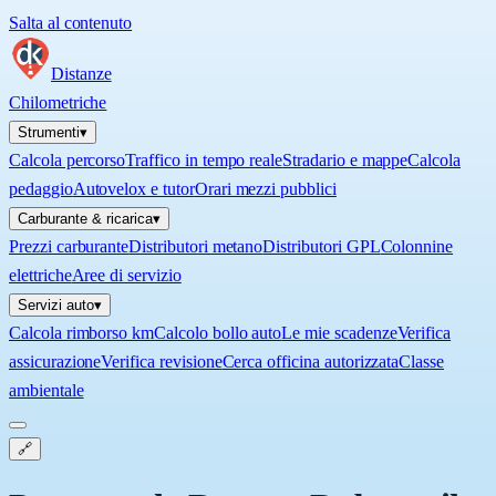
Salta al contenuto
Distanze
Chilometriche
Strumenti
▾
Calcola percorso
Traffico in tempo reale
Stradario e mappe
Calcola
pedaggio
Autovelox e tutor
Orari mezzi pubblici
Carburante & ricarica
▾
Prezzi carburante
Distributori metano
Distributori GPL
Colonnine
elettriche
Aree di servizio
Servizi auto
▾
Calcola rimborso km
Calcolo bollo auto
Le mie scadenze
Verifica
assicurazione
Verifica revisione
Cerca officina autorizzata
Classe
ambientale
🔗