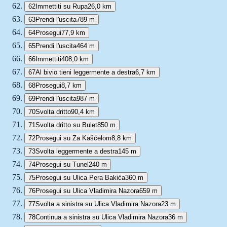
62
Immettiti su Rupa
26,0 km
63
Prendi l'uscita
789 m
64
Prosegui
77,9 km
65
Prendi l'uscita
464 m
66
Immettiti
408,0 km
67
Al bivio tieni leggermente a destra
6,7 km
68
Prosegui
8,7 km
69
Prendi l'uscita
987 m
70
Svolta dritto
90,4 km
71
Svolta dritto su Bulet
850 m
72
Prosegui su Za Kašćelom
8,8 km
73
Svolta leggermente a destra
145 m
74
Prosegui su Tunel
240 m
75
Prosegui su Ulica Pera Bakića
360 m
76
Prosegui su Ulica Vladimira Nazora
659 m
77
Svolta a sinistra su Ulica Vladimira Nazora
23 m
78
Continua a sinistra su Ulica Vladimira Nazora
36 m