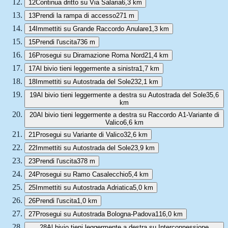
12
Continua dritto su Via Salaria
6,3 km
13
Prendi la rampa di accesso
271 m
14
Immettiti su Grande Raccordo Anulare
1,3 km
15
Prendi l'uscita
736 m
16
Prosegui su Diramazione Roma Nord
21,4 km
17
Al bivio tieni leggermente a sinistra
1,7 km
18
Immettiti su Autostrada del Sole
232,1 km
19
Al bivio tieni leggermente a destra su Autostrada del Sole
35,6
km
20
Al bivio tieni leggermente a destra su Raccordo A1-Variante di
Valico
6,6 km
21
Prosegui su Variante di Valico
32,6 km
22
Immettiti su Autostrada del Sole
23,9 km
23
Prendi l'uscita
378 m
24
Prosegui su Ramo Casalecchio
5,4 km
25
Immettiti su Autostrada Adriatica
5,0 km
26
Prendi l'uscita
1,0 km
27
Prosegui su Autostrada Bologna-Padova
116,0 km
28
Al bivio tieni leggermente a destra su Interconnessione