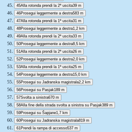
45
Alla rotonda prendi la 2ª uscita
39 m
46
Prosegui leggermente a destra
583 m
47
Alla rotonda prendi la 1ª uscita
31 m
48
Prosegui leggermente a destra
1,2 km
49
Alla rotonda prendi la 2ª uscita
33 m
50
Prosegui leggermente a destra
8,5 km
51
Alla rotonda prendi la 2ª uscita
26 m
52
Prosegui leggermente a destra
2,0 km
53
Alla rotonda prendi la 1ª uscita
25 m
54
Prosegui leggermente a destra
15,0 km
55
Prosegui su Jadranska magistrala
2,2 km
56
Prosegui su Pasjak
189 m
57
Svolta a sinistra
670 m
58
Alla fine della strada svolta a sinistra su Pasjak
389 m
59
Prosegui su Šapjane
1,7 km
60
Prosegui su Jadranska magistrala
819 m
61
Prendi la rampa di accesso
537 m