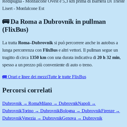
Redipuglia - Monfalcone Ovest e 5,3 km prima di Barriera Di Trieste
Lisert - Monfalcone Est
🚌 Da
Roma
a
Dubrovnik
in pullman
(FlixBus)
La tratta
Roma
–
Dubrovnik
si può percorrere anche in autobus a
lunga percorrenza con
FlixBus
e altri vettori. Il pullman segue un
tragitto di circa
1350
km
con una durata indicativa di
20 h 32 min
,
spesso a un prezzo più conveniente di auto o treno.
🚌 Orari e linee dei mezzi
Tutte le tratte FlixBus
Percorsi correlati
Dubrovnik → Roma
Milano → Dubrovnik
Napoli →
Dubrovnik
Torino → Dubrovnik
Bologna → Dubrovnik
Firenze →
Dubrovnik
Venezia → Dubrovnik
Genova → Dubrovnik