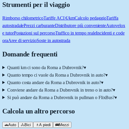
Strumenti per il viaggio
Rimborso chilometrico
Tariffe ACI €/km
Calcolo pedaggio
Tariffa
autostradale
Prezzi carburante
Distributore più conveniente
Autovelox
e tutor
Postazioni sul percorso
Traffico in tempo reale
Incidenti e code
ora
Aree di servizio
Soste in autostrada
Domande frequenti
Quanti km ci sono da Roma a Dubrovnik?
▾
Quanto tempo ci vuole da Roma a Dubrovnik in auto?
▾
Quanto costa andare da Roma a Dubrovnik in auto?
▾
Conviene andare da Roma a Dubrovnik in treno o in auto?
▾
Si può andare da Roma a Dubrovnik in pullman o FlixBus?
▾
Calcola un altro percorso
🚗
Auto
🚴
Bici
🚶
A piedi
🚌
Mezzi