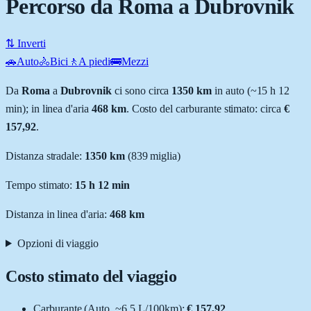
Percorso da Roma a Dubrovnik
⇅ Inverti
🚗
Auto
🚴
Bici
🚶
A piedi
🚌
Mezzi
Da
Roma
a
Dubrovnik
ci sono circa
1350
km
in auto (~
15 h 12
min
); in linea d'aria
468
km
.
Costo del carburante stimato: circa
€
157,92
.
Distanza stradale
:
1350
km
(
839
miglia)
Tempo stimato:
15 h 12 min
Distanza in linea d'aria:
468
km
Opzioni di viaggio
Costo stimato del viaggio
Carburante (
Auto
, ~
6.5
L
/100km):
€ 157,92