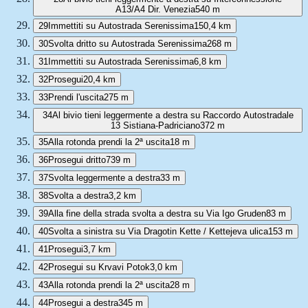
A13/A4 Dir. Venezia
540 m
29
Immettiti su Autostrada Serenissima
150,4 km
30
Svolta dritto su Autostrada Serenissima
268 m
31
Immettiti su Autostrada Serenissima
6,8 km
32
Prosegui
20,4 km
33
Prendi l'uscita
275 m
34
Al bivio tieni leggermente a destra su Raccordo Autostradale
13 Sistiana-Padriciano
372 m
35
Alla rotonda prendi la 2ª uscita
18 m
36
Prosegui dritto
739 m
37
Svolta leggermente a destra
33 m
38
Svolta a destra
3,2 km
39
Alla fine della strada svolta a destra su Via Igo Gruden
83 m
40
Svolta a sinistra su Via Dragotin Kette / Kettejeva ulica
153 m
41
Prosegui
3,7 km
42
Prosegui su Krvavi Potok
3,0 km
43
Alla rotonda prendi la 2ª uscita
28 m
44
Prosegui a destra
345 m