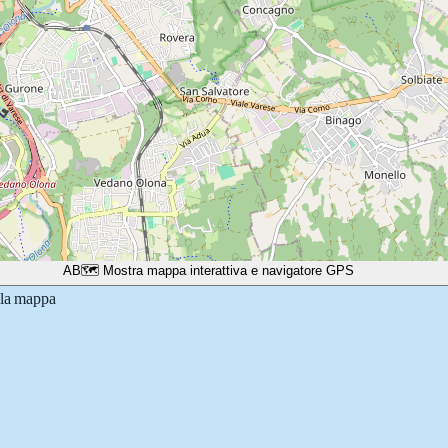
A
B
🗺️ Mostra mappa interattiva e navigatore GPS
lla mappa