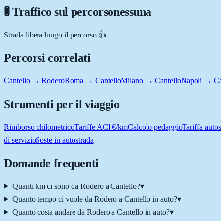
🚦 Traffico sul percorso
nessuna
Strada libera lungo il percorso 👍
Percorsi correlati
Cantello → Rodero
Roma → Cantello
Milano → Cantello
Napoli → Ca
Strumenti per il viaggio
Rimborso chilometrico
Tariffe ACI €/km
Calcolo pedaggio
Tariffa autos
di servizio
Soste in autostrada
Domande frequenti
Quanti km ci sono da Rodero a Cantello?
▾
Quanto tempo ci vuole da Rodero a Cantello in auto?
▾
Quanto costa andare da Rodero a Cantello in auto?
▾