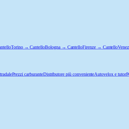
ntello
Torino → Cantello
Bologna → Cantello
Firenze → Cantello
Venez
tradale
Prezzi carburante
Distributore più conveniente
Autovelox e tutor
P