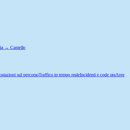
ia → Cantello
ostazioni sul percorso
Traffico in tempo reale
Incidenti e code ora
Aree