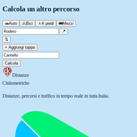
Calcola un altro percorso
🚗
Auto
🚴
Bici
🚶
A piedi
🚌
Mezzi
📍
⇅
+ Aggiungi tappa
Calcola
Distanze
Chilometriche
Distanze, percorsi e traffico in tempo reale in tutta Italia.