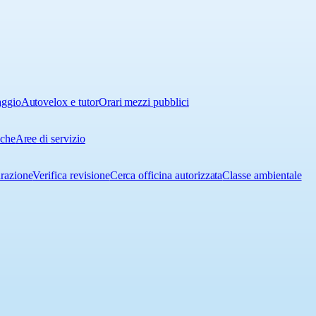
aggio
Autovelox e tutor
Orari mezzi pubblici
iche
Aree di servizio
urazione
Verifica revisione
Cerca officina autorizzata
Classe ambientale