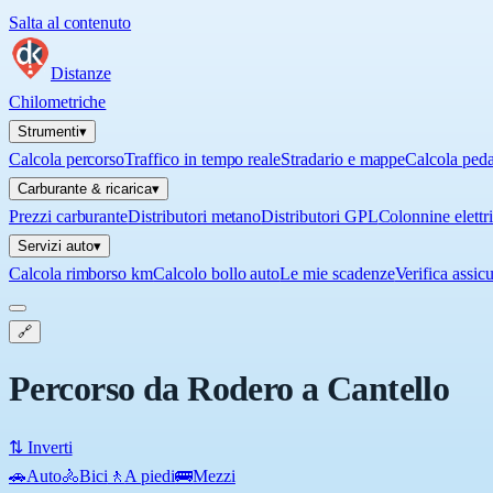
Salta al contenuto
Distanze
Chilometriche
Strumenti
▾
Calcola percorso
Traffico in tempo reale
Stradario e mappe
Calcola ped
Carburante & ricarica
▾
Prezzi carburante
Distributori metano
Distributori GPL
Colonnine elettr
Servizi auto
▾
Calcola rimborso km
Calcolo bollo auto
Le mie scadenze
Verifica assic
🔗
Percorso da Rodero a Cantello
⇅ Inverti
🚗
Auto
🚴
Bici
🚶
A piedi
🚌
Mezzi