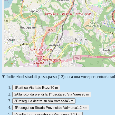
Indicazioni stradali passo-passo (
12
)
tocca una voce per centrarla su
1
Parti su Via Italo Buzzi
70 m
2
Alla rotonda prendi la 1ª uscita su Via Varese
5 m
3
Prosegui a destra su Via Varese
345 m
4
Prosegui su Strada Provinciale Valmorea
1,2 km
5
Svolta tutto a sinistra su Via Lugano
1,1 km