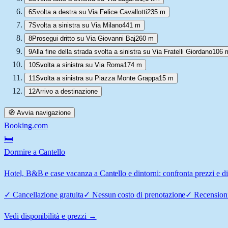
6
Svolta a destra su Via Felice Cavallotti
235 m
7
Svolta a sinistra su Via Milano
441 m
8
Prosegui dritto su Via Giovanni Baj
260 m
9
Alla fine della strada svolta a sinistra su Via Fratelli Giordano
106 
10
Svolta a sinistra su Via Roma
174 m
11
Svolta a sinistra su Piazza Monte Grappa
15 m
12
Arrivo a destinazione
🧭 Avvia navigazione
Booking.com
🛏️
Dormire a Cantello
Hotel, B&B e case vacanza a Cantello e dintorni: confronta prezzi e dis
✓
Cancellazione gratuita
✓
Nessun costo di prenotazione
✓
Recensioni
Vedi disponibilità e prezzi →