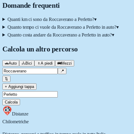
Domande frequenti
Quanti km ci sono da Roccaverano a Perletto?
▾
Quanto tempo ci vuole da Roccaverano a Perletto in auto?
▾
Quanto costa andare da Roccaverano a Perletto in auto?
▾
Calcola un altro percorso
🚗
Auto
🚴
Bici
🚶
A piedi
🚌
Mezzi
📍
⇅
+ Aggiungi tappa
Calcola
Distanze
Chilometriche