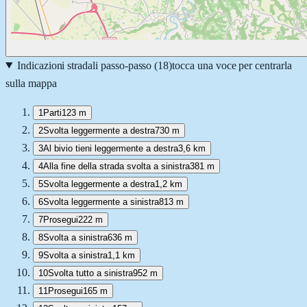
Indicazioni stradali passo-passo (
18
)
tocca una voce per centrarla
sulla mappa
1
Parti
123 m
2
Svolta leggermente a destra
730 m
3
Al bivio tieni leggermente a destra
3,6 km
4
Alla fine della strada svolta a sinistra
381 m
5
Svolta leggermente a destra
1,2 km
6
Svolta leggermente a sinistra
813 m
7
Prosegui
222 m
8
Svolta a sinistra
636 m
9
Svolta a sinistra
1,1 km
10
Svolta tutto a sinistra
952 m
11
Prosegui
165 m