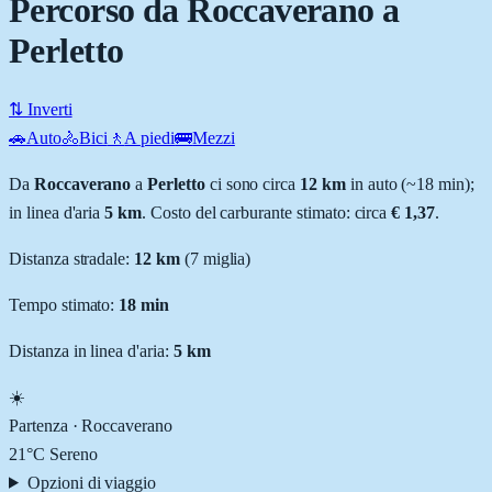
Percorso da Roccaverano a
Perletto
⇅ Inverti
🚗
Auto
🚴
Bici
🚶
A piedi
🚌
Mezzi
Da
Roccaverano
a
Perletto
ci sono circa
12
km
in auto (~
18 min
);
in linea d'aria
5
km
.
Costo del carburante stimato: circa
€ 1,37
.
Distanza stradale
:
12
km
(
7
miglia)
Tempo stimato:
18 min
Distanza in linea d'aria:
5
km
☀️
Partenza ·
Roccaverano
21
°C
Sereno
Opzioni di viaggio