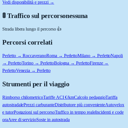
Vedi disponibilità e prezzi →
🚦 Traffico sul percorso
nessuna
Strada libera lungo il percorso 👍
Percorsi correlati
Perletto → Roccaverano
Roma → Perletto
Milano → Perletto
Napoli
→ Perletto
Torino → Perletto
Bologna → Perletto
Firenze →
Perletto
Venezia → Perletto
Strumenti per il viaggio
Rimborso chilometrico
Tariffe ACI €/km
Calcolo pedaggio
Tariffa
autostradale
Prezzi carburante
Distributore più conveniente
Autovelox
e tutor
Postazioni sul percorso
Traffico in tempo reale
Incidenti e code
ora
Aree di servizio
Soste in autostrada