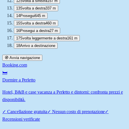
12
Svolta a sinistra
157 m
13
Svolta a destra
337 m
14
Prosegui
645 m
15
Svolta a destra
460 m
16
Prosegui a destra
27 m
17
Svolta leggermente a destra
161 m
18
Arrivo a destinazione
🧭 Avvia navigazione
Booking.com
🛏️
Dormire a Perletto
Hotel, B&B e case vacanza a Perletto e dintorni: confronta prezzi e
disponibilità.
✓
Cancellazione gratuita
✓
Nessun costo di prenotazione
✓
Recensioni verificate