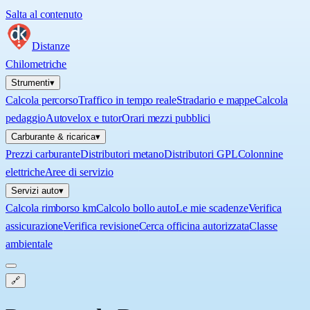
Salta al contenuto
Distanze
Chilometriche
Strumenti
▾
Calcola percorso
Traffico in tempo reale
Stradario e mappe
Calcola
pedaggio
Autovelox e tutor
Orari mezzi pubblici
Carburante & ricarica
▾
Prezzi carburante
Distributori metano
Distributori GPL
Colonnine
elettriche
Aree di servizio
Servizi auto
▾
Calcola rimborso km
Calcolo bollo auto
Le mie scadenze
Verifica
assicurazione
Verifica revisione
Cerca officina autorizzata
Classe
ambientale
🔗