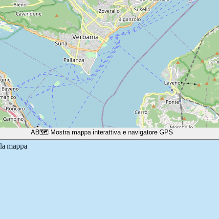
A
B
🗺️ Mostra mappa interattiva e navigatore GPS
lla mappa