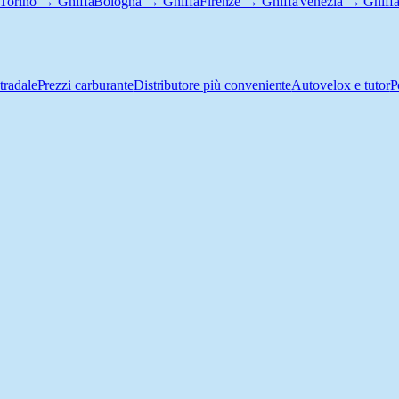
Torino → Ghiffa
Bologna → Ghiffa
Firenze → Ghiffa
Venezia → Ghiff
tradale
Prezzi carburante
Distributore più conveniente
Autovelox e tutor
P