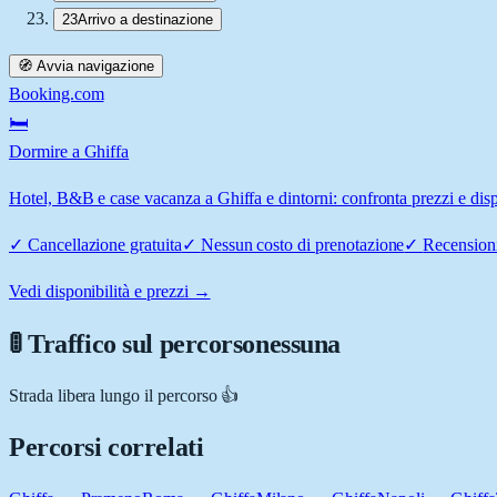
23
Arrivo a destinazione
🧭 Avvia navigazione
Booking.com
🛏️
Dormire a Ghiffa
Hotel, B&B e case vacanza a Ghiffa e dintorni: confronta prezzi e disp
✓
Cancellazione gratuita
✓
Nessun costo di prenotazione
✓
Recensioni
Vedi disponibilità e prezzi →
🚦 Traffico sul percorso
nessuna
Strada libera lungo il percorso 👍
Percorsi correlati