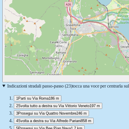
Indicazioni stradali passo-passo (
23
)
tocca una voce per centrarla su
1
Parti su Via Roma
186 m
2
Svolta tutto a destra su Via Vittorio Veneto
197 m
3
Prosegui su Via Quattro Novembre
246 m
4
Svolta a destra su Via Alfredo Pariani
858 m
5
Prosegui su Via Bee Pian Nava
1,7 km