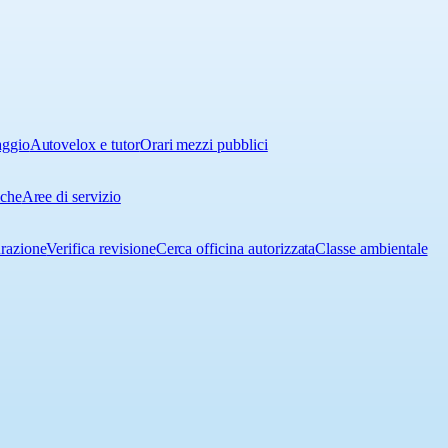
aggio
Autovelox e tutor
Orari mezzi pubblici
iche
Aree di servizio
urazione
Verifica revisione
Cerca officina autorizzata
Classe ambientale