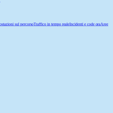
a
ostazioni sul percorso
Traffico in tempo reale
Incidenti e code ora
Aree