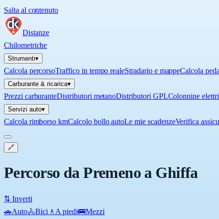
Salta al contenuto
Distanze
Chilometriche
Strumenti
▾
Calcola percorso
Traffico in tempo reale
Stradario e mappe
Calcola ped
Carburante & ricarica
▾
Prezzi carburante
Distributori metano
Distributori GPL
Colonnine elettr
Servizi auto
▾
Calcola rimborso km
Calcolo bollo auto
Le mie scadenze
Verifica assic
🔗
Percorso da Premeno a Ghiffa
⇅ Inverti
🚗
Auto
🚴
Bici
🚶
A piedi
🚌
Mezzi