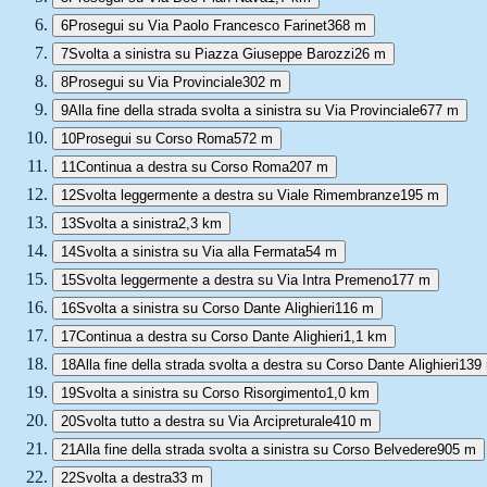
6
Prosegui su Via Paolo Francesco Farinet
368 m
7
Svolta a sinistra su Piazza Giuseppe Barozzi
26 m
8
Prosegui su Via Provinciale
302 m
9
Alla fine della strada svolta a sinistra su Via Provinciale
677 m
10
Prosegui su Corso Roma
572 m
11
Continua a destra su Corso Roma
207 m
12
Svolta leggermente a destra su Viale Rimembranze
195 m
13
Svolta a sinistra
2,3 km
14
Svolta a sinistra su Via alla Fermata
54 m
15
Svolta leggermente a destra su Via Intra Premeno
177 m
16
Svolta a sinistra su Corso Dante Alighieri
116 m
17
Continua a destra su Corso Dante Alighieri
1,1 km
18
Alla fine della strada svolta a destra su Corso Dante Alighieri
139
19
Svolta a sinistra su Corso Risorgimento
1,0 km
20
Svolta tutto a destra su Via Arcipreturale
410 m
21
Alla fine della strada svolta a sinistra su Corso Belvedere
905 m
22
Svolta a destra
33 m