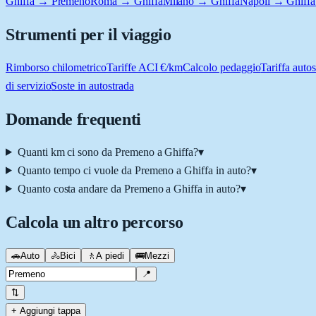
Ghiffa → Premeno
Roma → Ghiffa
Milano → Ghiffa
Napoli → Ghiffa
Strumenti per il viaggio
Rimborso chilometrico
Tariffe ACI €/km
Calcolo pedaggio
Tariffa autos
di servizio
Soste in autostrada
Domande frequenti
Quanti km ci sono da Premeno a Ghiffa?
▾
Quanto tempo ci vuole da Premeno a Ghiffa in auto?
▾
Quanto costa andare da Premeno a Ghiffa in auto?
▾
Calcola un altro percorso
🚗
Auto
🚴
Bici
🚶
A piedi
🚌
Mezzi
📍
⇅
+ Aggiungi tappa