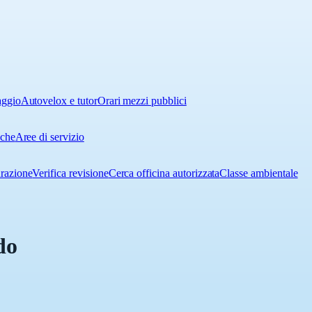
aggio
Autovelox e tutor
Orari mezzi pubblici
iche
Aree di servizio
urazione
Verifica revisione
Cerca officina autorizzata
Classe ambientale
do