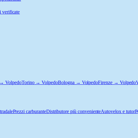
 verificate
 → Volpedo
Torino → Volpedo
Bologna → Volpedo
Firenze → Volpedo
tradale
Prezzi carburante
Distributore più conveniente
Autovelox e tutor
P