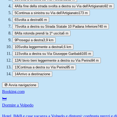
4
Alla fine della strada svolta a destra su Via dell'Artigianato
92 m
5
Continua a sinistra su Via dell'Artigianato
173 m
6
Svolta a destra
66 m
7
Svolta a destra su Strada Statale 10 Padana Inferiore
740 m
8
Alla rotonda prendi la 1ª uscita
6 m
9
Prosegui a destra
3,9 km
10
Svolta leggermente a destra
4,6 km
11
Svolta a destra su Via Giuseppe Garibaldi
165 m
12
Al bivio tieni leggermente a destra su Via Perino
94 m
13
Continua a destra su Via Perino
95 m
14
Arrivo a destinazione
🧭 Avvia navigazione
Booking.com
🛏️
Dormire a Volpedo
Hotel, B&B e case vacanza a Volpedo e dintorni: confronta prezzi e dis