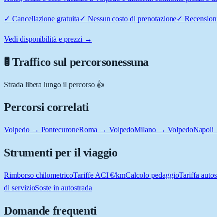
✓
Cancellazione gratuita
✓
Nessun costo di prenotazione
✓
Recensioni
Vedi disponibilità e prezzi →
🚦 Traffico sul percorso
nessuna
Strada libera lungo il percorso 👍
Percorsi correlati
Volpedo → Pontecurone
Roma → Volpedo
Milano → Volpedo
Napoli
Strumenti per il viaggio
Rimborso chilometrico
Tariffe ACI €/km
Calcolo pedaggio
Tariffa autos
di servizio
Soste in autostrada
Domande frequenti