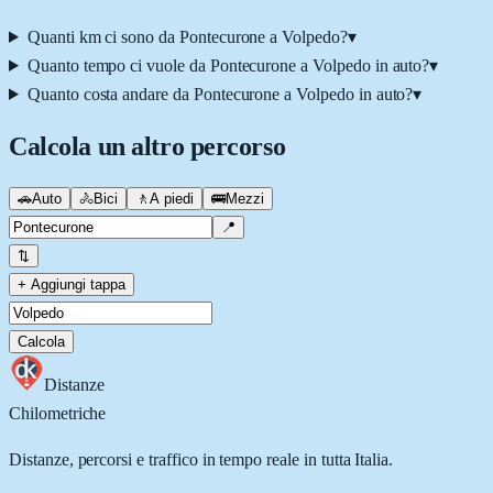
Quanti km ci sono da Pontecurone a Volpedo?
▾
Quanto tempo ci vuole da Pontecurone a Volpedo in auto?
▾
Quanto costa andare da Pontecurone a Volpedo in auto?
▾
Calcola un altro percorso
🚗
Auto
🚴
Bici
🚶
A piedi
🚌
Mezzi
📍
⇅
+ Aggiungi tappa
Calcola
Distanze
Chilometriche
Distanze, percorsi e traffico in tempo reale in tutta Italia.