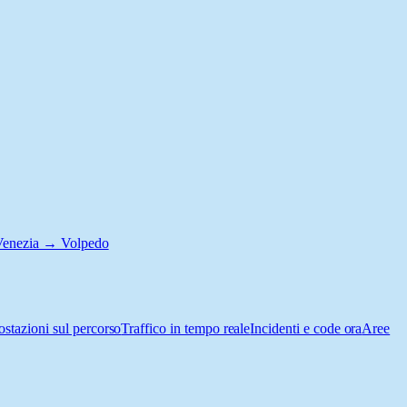
Venezia → Volpedo
ostazioni sul percorso
Traffico in tempo reale
Incidenti e code ora
Aree