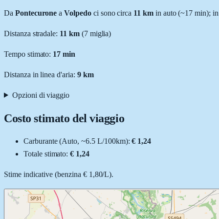
Da
Pontecurone
a
Volpedo
ci sono circa
11
km
in auto (~
17 min
); i
Distanza stradale
:
11
km
(
7
miglia)
Tempo stimato:
17 min
Distanza in linea d'aria:
9
km
Opzioni di viaggio
Costo stimato del viaggio
Carburante (
Auto
, ~
6.5
L
/100km):
€ 1,24
Totale stimato:
€ 1,24
Stime indicative (
benzina
€ 1,80
/
L
).