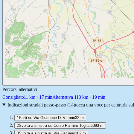
Percorsi alternativi
Consigliato
11
km ·
17 min
Alternativa 1
13
km ·
19 min
Indicazioni stradali passo-passo (
14
)
tocca una voce per centrarla su
1
Parti su Via Giuseppe Di Vittorio
32 m
2
Svolta a sinistra su Corso Palmiro Togliatti
393 m
3
Svolta a sinistra su Via Fisciano
262 m