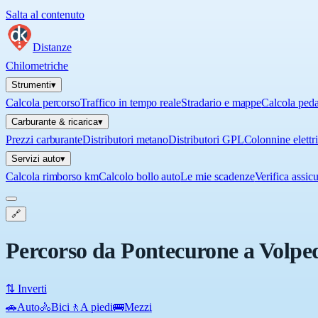
Salta al contenuto
Distanze
Chilometriche
Strumenti
▾
Calcola percorso
Traffico in tempo reale
Stradario e mappe
Calcola ped
Carburante & ricarica
▾
Prezzi carburante
Distributori metano
Distributori GPL
Colonnine elettr
Servizi auto
▾
Calcola rimborso km
Calcolo bollo auto
Le mie scadenze
Verifica assic
🔗
Percorso da Pontecurone a Volpe
⇅ Inverti
🚗
Auto
🚴
Bici
🚶
A piedi
🚌
Mezzi