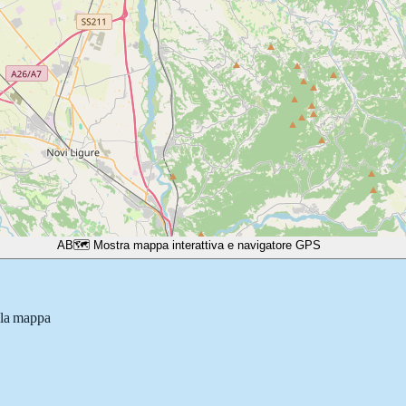
A
B
🗺️ Mostra mappa interattiva e navigatore GPS
lla mappa