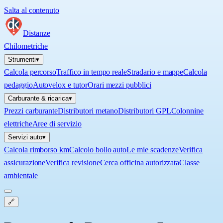
Salta al contenuto
Distanze
Chilometriche
Strumenti
▾
Calcola percorso
Traffico in tempo reale
Stradario e mappe
Calcola
pedaggio
Autovelox e tutor
Orari mezzi pubblici
Carburante & ricarica
▾
Prezzi carburante
Distributori metano
Distributori GPL
Colonnine
elettriche
Aree di servizio
Servizi auto
▾
Calcola rimborso km
Calcolo bollo auto
Le mie scadenze
Verifica
assicurazione
Verifica revisione
Cerca officina autorizzata
Classe
ambientale
🔗