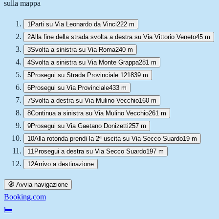
sulla mappa
1
Parti su Via Leonardo da Vinci
222 m
2
Alla fine della strada svolta a destra su Via Vittorio Veneto
45 m
3
Svolta a sinistra su Via Roma
240 m
4
Svolta a sinistra su Via Monte Grappa
281 m
5
Prosegui su Strada Provinciale 121
839 m
6
Prosegui su Via Provinciale
433 m
7
Svolta a destra su Via Mulino Vecchio
160 m
8
Continua a sinistra su Via Mulino Vecchio
261 m
9
Prosegui su Via Gaetano Donizetti
257 m
10
Alla rotonda prendi la 2ª uscita su Via Secco Suardo
19 m
11
Prosegui a destra su Via Secco Suardo
197 m
12
Arrivo a destinazione
🧭 Avvia navigazione
Booking.com
🛏️