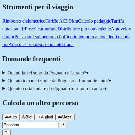
Strumenti per il viaggio
Rimborso chilometrico
Tariffe ACI €/km
Calcolo pedaggio
Tariffa
autostradale
Prezzi carburante
Distributore più conveniente
Autovelox
e tutor
Postazioni sul percorso
Traffico in tempo reale
Incidenti e code
ora
Aree di servizio
Soste in autostrada
Domande frequenti
Quanti km ci sono da Pognano a Lurano?
▾
Quanto tempo ci vuole da Pognano a Lurano in auto?
▾
Quanto costa andare da Pognano a Lurano in auto?
▾
Calcola un altro percorso
🚗
Auto
🚴
Bici
🚶
A piedi
🚌
Mezzi
📍
⇅