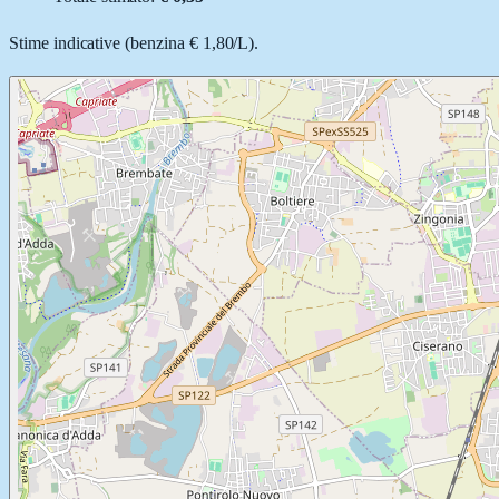
Stime indicative (
benzina
€ 1,80
/
L
).