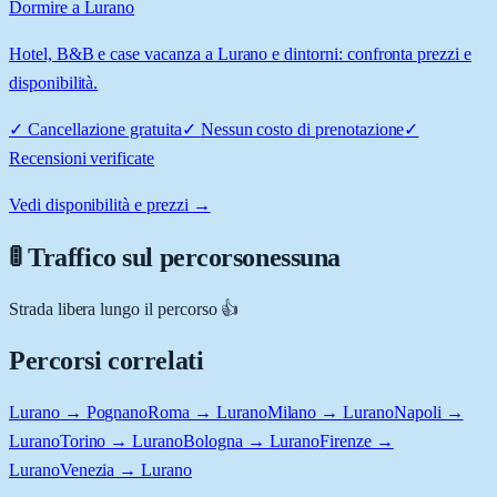
Dormire a Lurano
Hotel, B&B e case vacanza a Lurano e dintorni: confronta prezzi e
disponibilità.
✓
Cancellazione gratuita
✓
Nessun costo di prenotazione
✓
Recensioni verificate
Vedi disponibilità e prezzi →
🚦 Traffico sul percorso
nessuna
Strada libera lungo il percorso 👍
Percorsi correlati
Lurano → Pognano
Roma → Lurano
Milano → Lurano
Napoli →
Lurano
Torino → Lurano
Bologna → Lurano
Firenze →
Lurano
Venezia → Lurano