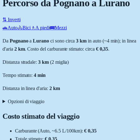
Percorso da Pognano a Lurano
⇅ Inverti
🚗
Auto
🚴
Bici
🚶
A piedi
🚌
Mezzi
Da
Pognano
a
Lurano
ci sono circa
3
km
in auto (~
4 min
); in linea
d'aria
2
km
.
Costo del carburante stimato: circa
€ 0,35
.
Distanza stradale
:
3
km
(
2
miglia)
Tempo stimato:
4 min
Distanza in linea d'aria:
2
km
Opzioni di viaggio
Costo stimato del viaggio
Carburante (
Auto
, ~
6.5
L
/100km):
€ 0,35
Totale stimato:
€ 0,35