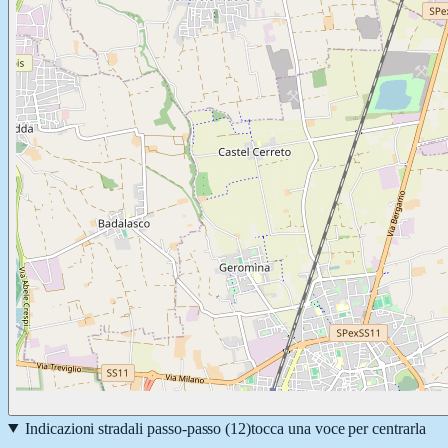
Indicazioni stradali passo-passo (
12
)
tocca una voce per centrarla