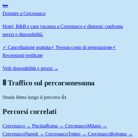
🛏️
Dormire a Cercenasco
Hotel, B&B e case vacanza a Cercenasco e dintorni: confronta
prezzi e disponibilità.
✓
Cancellazione gratuita
✓
Nessun costo di prenotazione
✓
Recensioni verificate
Vedi disponibilità e prezzi →
🚦 Traffico sul percorso
nessuna
Strada libera lungo il percorso 👍
Percorsi correlati
Cercenasco → Piscina
Roma → Cercenasco
Milano →
Cercenasco
Napoli → Cercenasco
Torino → Cercenasco
Bologna →