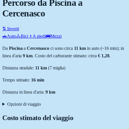
Percorso da Piscina a
Cercenasco
⇅ Inverti
🚗
Auto
🚴
Bici
🚶
A piedi
🚌
Mezzi
Da
Piscina
a
Cercenasco
ci sono circa
11
km
in auto (~
16 min
); in
linea d'aria
9
km
.
Costo del carburante stimato: circa
€ 1,28
.
Distanza stradale
:
11
km
(
7
miglia)
Tempo stimato:
16 min
Distanza in linea d'aria:
9
km
Opzioni di viaggio
Costo stimato del viaggio