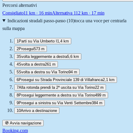
Percorsi alternativi
Consigliato
11
km ·
16 min
Alternativa 1
12
km ·
17 min
Indicazioni stradali passo-passo (
10
)
tocca una voce per centrarla
sulla mappa
1
Parti su Via Umberto I
1,4 km
2
Prosegui
573 m
3
Svolta leggermente a destra
5,6 km
4
Svolta a destra
261 m
5
Svolta a destra su Via Torino
94 m
6
Prosegui su Strada Provinciale 139 di Villafranca
2,1 km
7
Alla rotonda prendi la 2ª uscita su Via Torino
22 m
8
Prosegui leggermente a destra su Via Torino
499 m
9
Prosegui a sinistra su Via Venti Settembre
384 m
10
Arrivo a destinazione
🧭 Avvia navigazione
Booking.com