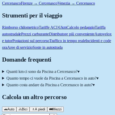
Cercenasco
Firenze → Cercenasco
Venezia → Cercenasco
Strumenti per il viaggio
Rimborso chilometrico
Tariffe ACI €/km
Calcolo pedaggio
Tariffa
autostradale
Prezzi carburante
Distributore più conveniente
Autovelox
e tutor
Postazioni sul percorso
Traffico in tempo reale
Incidenti e code
ora
Aree di servizio
Soste in autostrada
Domande frequenti
Quanti km ci sono da Piscina a Cercenasco?
▾
Quanto tempo ci vuole da Piscina a Cercenasco in auto?
▾
Quanto costa andare da Piscina a Cercenasco in auto?
▾
Calcola un altro percorso
🚗
Auto
🚴
Bici
🚶
A piedi
🚌
Mezzi