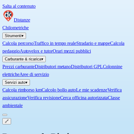
Salta al contenuto
Distanze
Chilometriche
Strumenti
▾
Calcola percorso
Traffico in tempo reale
Stradario e mappe
Calcola
pedaggio
Autovelox e tutor
Orari mezzi pubblici
Carburante & ricarica
▾
Prezzi carburante
Distributori metano
Distributori GPL
Colonnine
elettriche
Aree di servizio
Servizi auto
▾
Calcola rimborso km
Calcolo bollo auto
Le mie scadenze
Verifica
assicurazione
Verifica revisione
Cerca officina autorizzata
Classe
ambientale
🔗