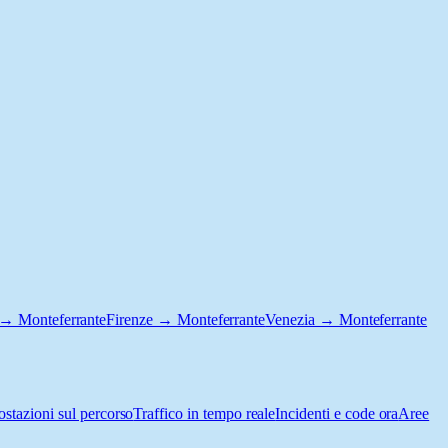
→ Monteferrante
Firenze → Monteferrante
Venezia → Monteferrante
ostazioni sul percorso
Traffico in tempo reale
Incidenti e code ora
Aree