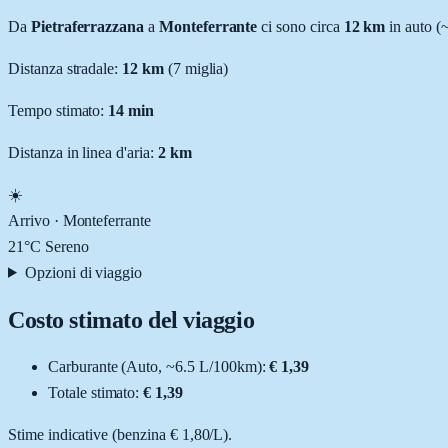
Da
Pietraferrazzana
a
Monteferrante
ci sono circa
12
km
in auto (
Distanza stradale
:
12
km
(
7
miglia)
Tempo stimato:
14 min
Distanza in linea d'aria:
2
km
☀️
Arrivo ·
Monteferrante
21
°C
Sereno
Opzioni di viaggio
Costo stimato del viaggio
Carburante (
Auto
, ~
6.5
L
/100km):
€ 1,39
Totale stimato:
€ 1,39
Stime indicative (
benzina
€ 1,80
/
L
).