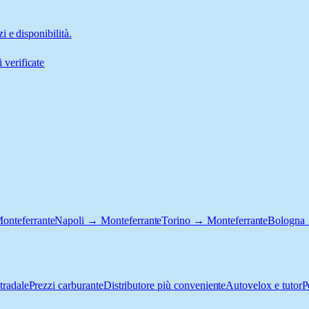
 e disponibilità.
 verificate
onteferrante
Napoli → Monteferrante
Torino → Monteferrante
Bologna 
tradale
Prezzi carburante
Distributore più conveniente
Autovelox e tutor
P