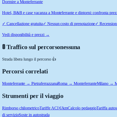
Dormire a Monteferrante
Hotel, B&B e case vacanza a Monteferrante e dintorni: confronta prezzi
✓
Cancellazione gratuita
✓
Nessun costo di prenotazione
✓
Recensioni
Vedi disponibilità e prezzi →
🚦 Traffico sul percorso
nessuna
Strada libera lungo il percorso 👍
Percorsi correlati
Monteferrante → Pietraferrazzana
Roma → Monteferrante
Milano → M
Strumenti per il viaggio
Rimborso chilometrico
Tariffe ACI €/km
Calcolo pedaggio
Tariffa autos
di servizio
Soste in autostrada