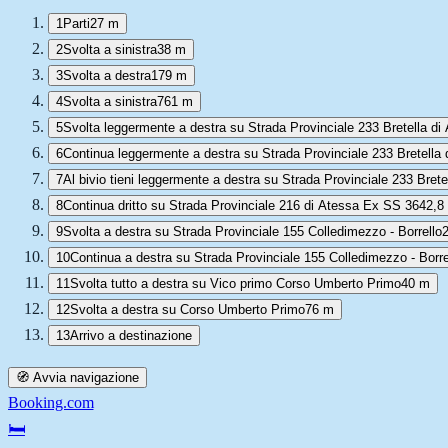
1
Parti
27 m
2
Svolta a sinistra
38 m
3
Svolta a destra
179 m
4
Svolta a sinistra
761 m
5
Svolta leggermente a destra su Strada Provinciale 233 Bretella di
6
Continua leggermente a destra su Strada Provinciale 233 Bretella 
7
Al bivio tieni leggermente a destra su Strada Provinciale 233 Brete
8
Continua dritto su Strada Provinciale 216 di Atessa Ex SS 364
2,8
9
Svolta a destra su Strada Provinciale 155 Colledimezzo - Borrello
10
Continua a destra su Strada Provinciale 155 Colledimezzo - Borre
11
Svolta tutto a destra su Vico primo Corso Umberto Primo
40 m
12
Svolta a destra su Corso Umberto Primo
76 m
13
Arrivo a destinazione
🧭 Avvia navigazione
Booking.com
🛏️