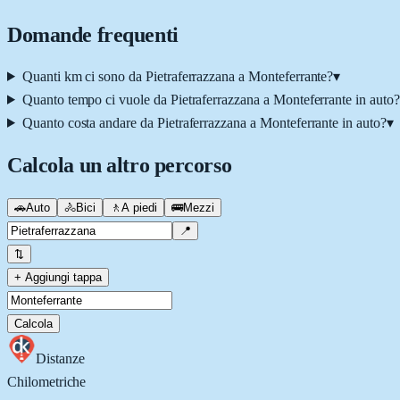
Domande frequenti
Quanti km ci sono da Pietraferrazzana a Monteferrante?
▾
Quanto tempo ci vuole da Pietraferrazzana a Monteferrante in auto?
Quanto costa andare da Pietraferrazzana a Monteferrante in auto?
▾
Calcola un altro percorso
🚗
Auto
🚴
Bici
🚶
A piedi
🚌
Mezzi
📍
⇅
+ Aggiungi tappa
Calcola
Distanze
Chilometriche