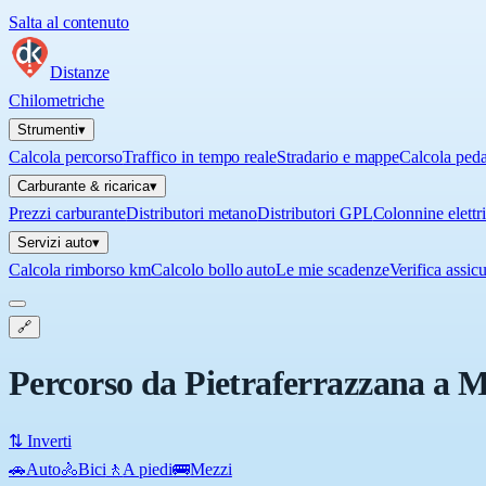
Salta al contenuto
Distanze
Chilometriche
Strumenti
▾
Calcola percorso
Traffico in tempo reale
Stradario e mappe
Calcola ped
Carburante & ricarica
▾
Prezzi carburante
Distributori metano
Distributori GPL
Colonnine elettr
Servizi auto
▾
Calcola rimborso km
Calcolo bollo auto
Le mie scadenze
Verifica assic
🔗
Percorso da Pietraferrazzana a 
⇅ Inverti
🚗
Auto
🚴
Bici
🚶
A piedi
🚌
Mezzi