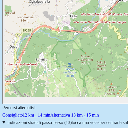
Percorsi alternativi
Consigliato
12
km ·
14 min
Alternativa 1
3
km ·
15 min
Indicazioni stradali passo-passo (
13
)
tocca una voce per centrarla su