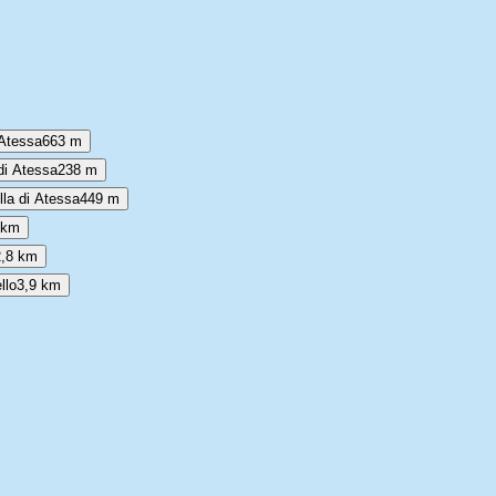
 Atessa
663 m
di Atessa
238 m
lla di Atessa
449 m
 km
2,8 km
llo
3,9 km