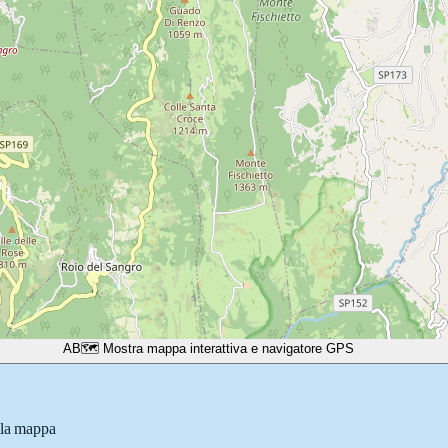
A
B
🗺️ Mostra mappa interattiva e navigatore GPS
lla mappa