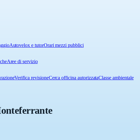
aggio
Autovelox e tutor
Orari mezzi pubblici
iche
Aree di servizio
urazione
Verifica revisione
Cerca officina autorizzata
Classe ambientale
Monteferrante