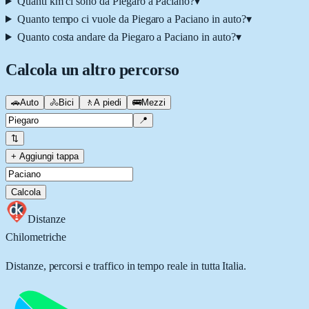
Quanti km ci sono da Piegaro a Paciano?
▾
Quanto tempo ci vuole da Piegaro a Paciano in auto?
▾
Quanto costa andare da Piegaro a Paciano in auto?
▾
Calcola un altro percorso
🚗
Auto
🚴
Bici
🚶
A piedi
🚌
Mezzi
📍
⇅
+ Aggiungi tappa
Calcola
Distanze
Chilometriche
Distanze, percorsi e traffico in tempo reale in tutta Italia.