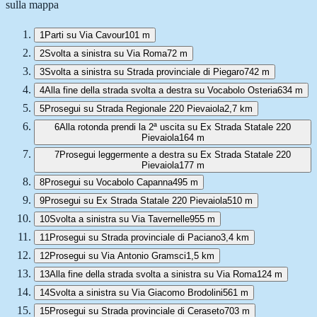
sulla mappa
1
Parti su Via Cavour
101 m
2
Svolta a sinistra su Via Roma
72 m
3
Svolta a sinistra su Strada provinciale di Piegaro
742 m
4
Alla fine della strada svolta a destra su Vocabolo Osteria
634 m
5
Prosegui su Strada Regionale 220 Pievaiola
2,7 km
6
Alla rotonda prendi la 2ª uscita su Ex Strada Statale 220
Pievaiola
164 m
7
Prosegui leggermente a destra su Ex Strada Statale 220
Pievaiola
177 m
8
Prosegui su Vocabolo Capanna
495 m
9
Prosegui su Ex Strada Statale 220 Pievaiola
510 m
10
Svolta a sinistra su Via Tavernelle
955 m
11
Prosegui su Strada provinciale di Paciano
3,4 km
12
Prosegui su Via Antonio Gramsci
1,5 km
13
Alla fine della strada svolta a sinistra su Via Roma
124 m
14
Svolta a sinistra su Via Giacomo Brodolini
561 m
15
Prosegui su Strada provinciale di Ceraseto
703 m