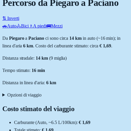
Percorso da Piegaro a Paciano
⇅ Inverti
🚗
Auto
🚴
Bici
🚶
A piedi
🚌
Mezzi
Da
Piegaro
a
Paciano
ci sono circa
14
km
in auto (~
16 min
); in
linea d'aria
6
km
.
Costo del carburante stimato: circa
€ 1,69
.
Distanza stradale
:
14
km
(
9
miglia)
Tempo stimato:
16 min
Distanza in linea d'aria:
6
km
Opzioni di viaggio
Costo stimato del viaggio
Carburante (
Auto
, ~
6.5
L
/100km):
€ 1,69
Totale stimato:
€ 1,69