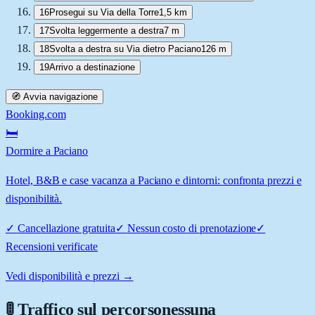
16
Prosegui su Via della Torre
1,5 km
17
Svolta leggermente a destra
7 m
18
Svolta a destra su Via dietro Paciano
126 m
19
Arrivo a destinazione
🧭 Avvia navigazione
Booking.com
🛏️
Dormire a Paciano
Hotel, B&B e case vacanza a Paciano e dintorni: confronta prezzi e
disponibilità.
✓
Cancellazione gratuita
✓
Nessun costo di prenotazione
✓
Recensioni verificate
Vedi disponibilità e prezzi →
🚦 Traffico sul percorso
nessuna