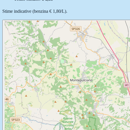
Stime indicative (
benzina
€ 1,80
/
L
).