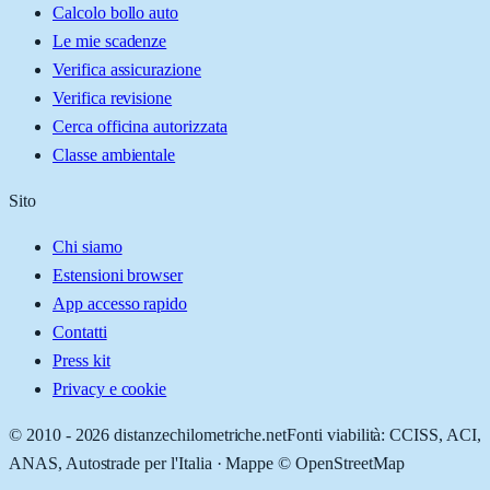
Calcolo bollo auto
Le mie scadenze
Verifica assicurazione
Verifica revisione
Cerca officina autorizzata
Classe ambientale
Sito
Chi siamo
Estensioni browser
App accesso rapido
Contatti
Press kit
Privacy e cookie
© 2010 -
2026
distanzechilometriche.net
Fonti viabilità: CCISS, ACI,
ANAS, Autostrade per l'Italia · Mappe © OpenStreetMap