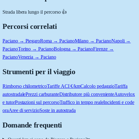
Strada libera lungo il percorso 👍
Percorsi correlati
Paciano → Piegaro
Roma → Paciano
Milano → Paciano
Napoli →
Paciano
Torino → Paciano
Bologna → Paciano
Firenze →
Paciano
Venezia → Paciano
Strumenti per il viaggio
Rimborso chilometrico
Tariffe ACI €/km
Calcolo pedaggio
Tariffa
autostradale
Prezzi carburante
Distributore più conveniente
Autovelox
e tutor
Postazioni sul percorso
Traffico in tempo reale
Incidenti e code
ora
Aree di servizio
Soste in autostrada
Domande frequenti