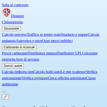
Salta al contenuto
Distanze
Chilometriche
Strumenti
▾
Calcola percorso
Traffico in tempo reale
Stradario e mappe
Calcola
pedaggio
Autovelox e tutor
Orari mezzi pubblici
Carburante & ricarica
▾
Prezzi carburante
Distributori metano
Distributori GPL
Colonnine
elettriche
Aree di servizio
Servizi auto
▾
Calcola rimborso km
Calcolo bollo auto
Le mie scadenze
Verifica
assicurazione
Verifica revisione
Cerca officina autorizzata
Classe
ambientale
🔗