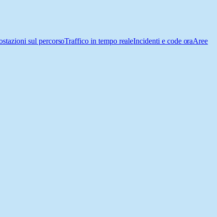
ostazioni sul percorso
Traffico in tempo reale
Incidenti e code ora
Aree