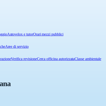
aggio
Autovelox e tutor
Orari mezzi pubblici
iche
Aree di servizio
urazione
Verifica revisione
Cerca officina autorizzata
Classe ambientale
zana