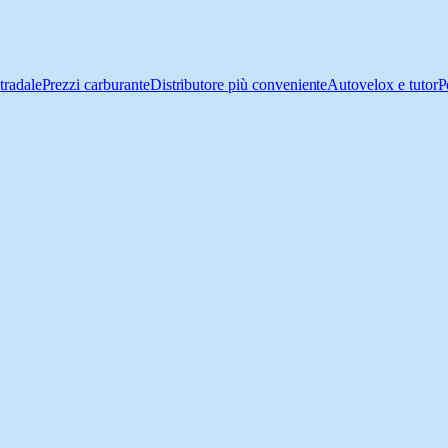
tradale
Prezzi carburante
Distributore più conveniente
Autovelox e tutor
P