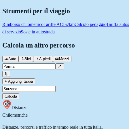
Strumenti per il viaggio
Rimborso chilometrico
Tariffe ACI €/km
Calcolo pedaggio
Tariffa autos
di servizio
Soste in autostrada
Calcola un altro percorso
🚗
Auto
🚴
Bici
🚶
A piedi
🚌
Mezzi
📍
⇅
+ Aggiungi tappa
Calcola
Distanze
Chilometriche
Distanze, percorsi e traffico in tempo reale in tutta Italia.