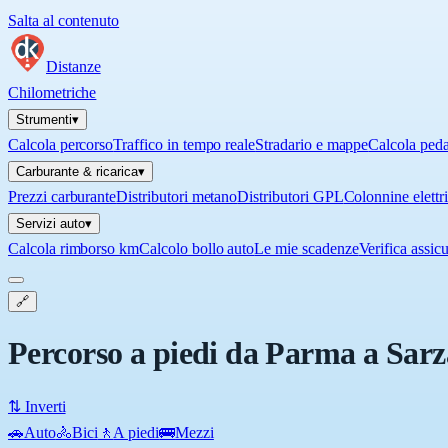
Salta al contenuto
Distanze
Chilometriche
Strumenti
▾
Calcola percorso
Traffico in tempo reale
Stradario e mappe
Calcola ped
Carburante & ricarica
▾
Prezzi carburante
Distributori metano
Distributori GPL
Colonnine elettr
Servizi auto
▾
Calcola rimborso km
Calcolo bollo auto
Le mie scadenze
Verifica assic
🔗
Percorso a piedi da Parma a Sar
⇅ Inverti
🚗
Auto
🚴
Bici
🚶
A piedi
🚌
Mezzi