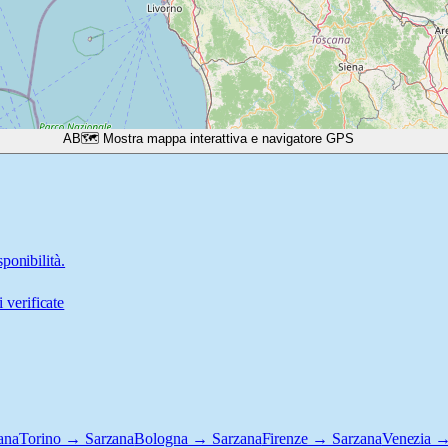
A
B
🗺️ Mostra mappa interattiva e navigatore GPS
ponibilità.
 verificate
ana
Torino → Sarzana
Bologna → Sarzana
Firenze → Sarzana
Venezia →