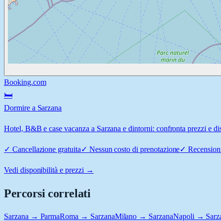
Booking.com
🛏️
Dormire a Sarzana
Hotel, B&B e case vacanza a Sarzana e dintorni: confronta prezzi e dis
✓
Cancellazione gratuita
✓
Nessun costo di prenotazione
✓
Recensioni
Vedi disponibilità e prezzi →
Percorsi correlati
Sarzana → Parma
Roma → Sarzana
Milano → Sarzana
Napoli → Sarz