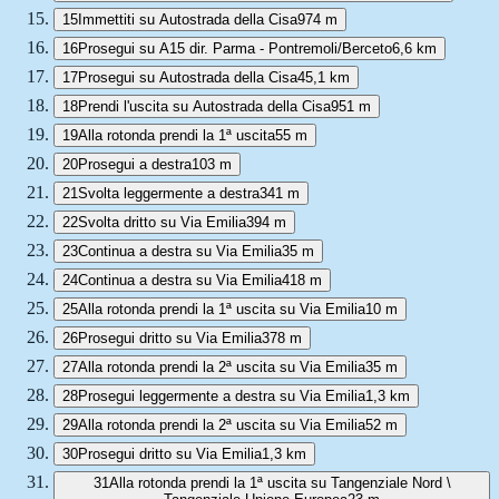
15
Immettiti su Autostrada della Cisa
974 m
16
Prosegui su A15 dir. Parma - Pontremoli/Berceto
6,6 km
17
Prosegui su Autostrada della Cisa
45,1 km
18
Prendi l'uscita su Autostrada della Cisa
951 m
19
Alla rotonda prendi la 1ª uscita
55 m
20
Prosegui a destra
103 m
21
Svolta leggermente a destra
341 m
22
Svolta dritto su Via Emilia
394 m
23
Continua a destra su Via Emilia
35 m
24
Continua a destra su Via Emilia
418 m
25
Alla rotonda prendi la 1ª uscita su Via Emilia
10 m
26
Prosegui dritto su Via Emilia
378 m
27
Alla rotonda prendi la 2ª uscita su Via Emilia
35 m
28
Prosegui leggermente a destra su Via Emilia
1,3 km
29
Alla rotonda prendi la 2ª uscita su Via Emilia
52 m
30
Prosegui dritto su Via Emilia
1,3 km
31
Alla rotonda prendi la 1ª uscita su Tangenziale Nord \