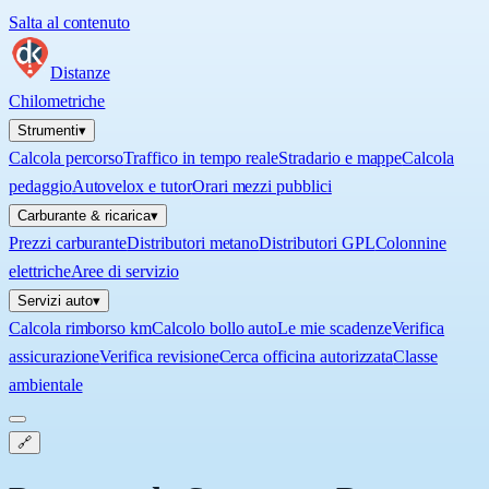
Salta al contenuto
Distanze
Chilometriche
Strumenti
▾
Calcola percorso
Traffico in tempo reale
Stradario e mappe
Calcola
pedaggio
Autovelox e tutor
Orari mezzi pubblici
Carburante & ricarica
▾
Prezzi carburante
Distributori metano
Distributori GPL
Colonnine
elettriche
Aree di servizio
Servizi auto
▾
Calcola rimborso km
Calcolo bollo auto
Le mie scadenze
Verifica
assicurazione
Verifica revisione
Cerca officina autorizzata
Classe
ambientale
🔗