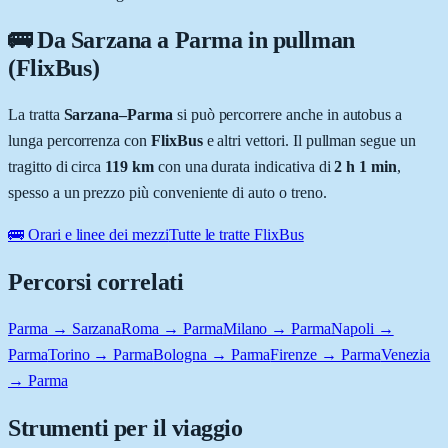
🚌 Da
Sarzana
a
Parma
in pullman
(FlixBus)
La tratta
Sarzana
–
Parma
si può percorrere anche in autobus a
lunga percorrenza con
FlixBus
e altri vettori. Il pullman segue un
tragitto di circa
119
km
con una durata indicativa di
2 h 1 min
,
spesso a un prezzo più conveniente di auto o treno.
🚌 Orari e linee dei mezzi
Tutte le tratte FlixBus
Percorsi correlati
Parma → Sarzana
Roma → Parma
Milano → Parma
Napoli →
Parma
Torino → Parma
Bologna → Parma
Firenze → Parma
Venezia
→ Parma
Strumenti per il viaggio