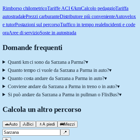
Rimborso chilometrico
Tariffe ACI €/km
Calcolo pedaggio
Tariffa
autostradale
Prezzi carburante
Distributore più conveniente
Autovelox
e tutor
Postazioni sul percorso
Traffico in tempo reale
Incidenti e code
ora
Aree di servizio
Soste in autostrada
Domande frequenti
Quanti km ci sono da Sarzana a Parma?
▾
Quanto tempo ci vuole da Sarzana a Parma in auto?
▾
Quanto costa andare da Sarzana a Parma in auto?
▾
Conviene andare da Sarzana a Parma in treno o in auto?
▾
Si può andare da Sarzana a Parma in pullman o FlixBus?
▾
Calcola un altro percorso
🚗
Auto
🚴
Bici
🚶
A piedi
🚌
Mezzi
📍