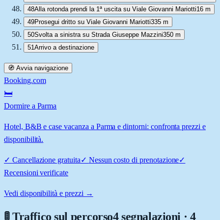
48
Alla rotonda prendi la 1ª uscita su Viale Giovanni Mariotti
16 m
49
Prosegui dritto su Viale Giovanni Mariotti
335 m
50
Svolta a sinistra su Strada Giuseppe Mazzini
350 m
51
Arrivo a destinazione
🧭 Avvia navigazione
Booking.com
🛏️
Dormire a Parma
Hotel, B&B e case vacanza a Parma e dintorni: confronta prezzi e
disponibilità.
✓
Cancellazione gratuita
✓
Nessun costo di prenotazione
✓
Recensioni verificate
Vedi disponibilità e prezzi →
🚦 Traffico sul percorso
4 segnalazioni · 4