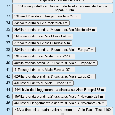
Tangenziale Unione Europea
23 m
32
Prosegui dritto su Tangenziale Nord \ Tangenziale Unione
Europea
6,5 km
33
Prendi l'uscita su Tangenziale Nord
270 m
34
Svolta dritto su Via Moletolo
60 m
35
Alla rotonda prendi la 2ª uscita su Via Moletolo
16 m
36
Prosegui dritto su Via Moletolo
28 m
37
Svolta dritto su Viale Europa
465 m
38
Alla rotonda prendi la 1ª uscita su Viale Europa
7 m
39
Prosegui dritto su Viale Europa
273 m
40
Alla rotonda prendi la 2ª uscita su Viale Europa
32 m
41
Prosegui dritto su Viale Europa
197 m
42
Alla rotonda prendi la 1ª uscita su Viale Europa
2 m
43
Prosegui dritto su Viale Europa
73 m
44
Al bivio tieni leggermente a sinistra su Viale Europa
165 m
45
Alla rotonda prendi la 2ª uscita su Viale 4 Novembre
24 m
46
Prosegui leggermente a destra su Viale 4 Novembre
276 m
47
Alla fine della strada svolta a destra su Viale Paolo Toschi
160
m