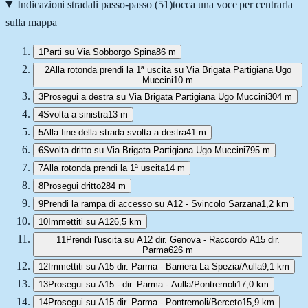
Indicazioni stradali passo-passo (
51
)
tocca una voce per centrarla
sulla mappa
1
Parti su Via Sobborgo Spina
86 m
2
Alla rotonda prendi la 1ª uscita su Via Brigata Partigiana Ugo
Muccini
10 m
3
Prosegui a destra su Via Brigata Partigiana Ugo Muccini
304 m
4
Svolta a sinistra
13 m
5
Alla fine della strada svolta a destra
41 m
6
Svolta dritto su Via Brigata Partigiana Ugo Muccini
795 m
7
Alla rotonda prendi la 1ª uscita
14 m
8
Prosegui dritto
284 m
9
Prendi la rampa di accesso su A12 - Svincolo Sarzana
1,2 km
10
Immettiti su A12
6,5 km
11
Prendi l'uscita su A12 dir. Genova - Raccordo A15 dir.
Parma
626 m
12
Immettiti su A15 dir. Parma - Barriera La Spezia/Aulla
9,1 km
13
Prosegui su A15 - dir. Parma - Aulla/Pontremoli
17,0 km
14
Prosegui su A15 dir. Parma - Pontremoli/Berceto
15,9 km