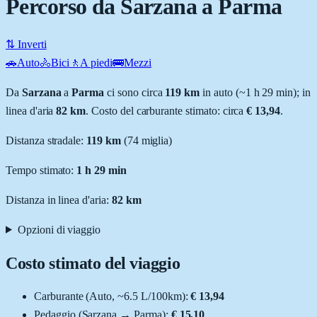
Percorso da Sarzana a Parma
⇅ Inverti
🚗
Auto
🚴
Bici
🚶
A piedi
🚌
Mezzi
Da
Sarzana
a
Parma
ci sono circa
119
km
in auto (~
1 h 29 min
); in
linea d'aria
82
km
.
Costo del carburante stimato: circa
€ 13,94
.
Distanza stradale
:
119
km
(
74
miglia)
Tempo stimato:
1 h 29 min
Distanza in linea d'aria:
82
km
Opzioni di viaggio
Costo stimato del viaggio
Carburante (
Auto
, ~
6.5
L
/100km):
€ 13,94
Pedaggio (
Sarzana
→
Parma
):
€ 15,10