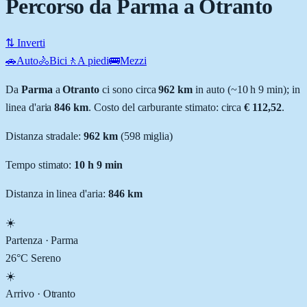
Percorso da Parma a Otranto
⇅ Inverti
🚗
Auto
🚴
Bici
🚶
A piedi
🚌
Mezzi
Da
Parma
a
Otranto
ci sono circa
962
km
in auto (~
10 h 9 min
); in
linea d'aria
846
km
.
Costo del carburante stimato: circa
€ 112,52
.
Distanza stradale
:
962
km
(
598
miglia)
Tempo stimato:
10 h 9 min
Distanza in linea d'aria:
846
km
☀️
Partenza ·
Parma
26
°C
Sereno
☀️
Arrivo ·
Otranto