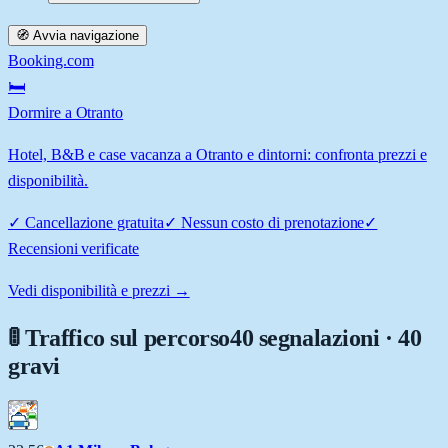
🧭 Avvia navigazione
Booking.com
🛏️
Dormire a Otranto
Hotel, B&B e case vacanza a Otranto e dintorni: confronta prezzi e
disponibilità.
✓
Cancellazione gratuita
✓
Nessun costo di prenotazione
✓
Recensioni verificate
Vedi disponibilità e prezzi →
🚦 Traffico sul percorso
40 segnalazioni · 40
gravi