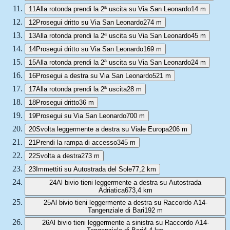
11
Alla rotonda prendi la 2ª uscita su Via San Leonardo
14 m
12
Prosegui dritto su Via San Leonardo
274 m
13
Alla rotonda prendi la 2ª uscita su Via San Leonardo
45 m
14
Prosegui dritto su Via San Leonardo
169 m
15
Alla rotonda prendi la 2ª uscita su Via San Leonardo
24 m
16
Prosegui a destra su Via San Leonardo
521 m
17
Alla rotonda prendi la 2ª uscita
28 m
18
Prosegui dritto
36 m
19
Prosegui su Via San Leonardo
700 m
20
Svolta leggermente a destra su Viale Europa
206 m
21
Prendi la rampa di accesso
345 m
22
Svolta a destra
273 m
23
Immettiti su Autostrada del Sole
77,2 km
24
Al bivio tieni leggermente a destra su Autostrada
Adriatica
673,4 km
25
Al bivio tieni leggermente a destra su Raccordo A14-
Tangenziale di Bari
192 m
26
Al bivio tieni leggermente a sinistra su Raccordo A14-