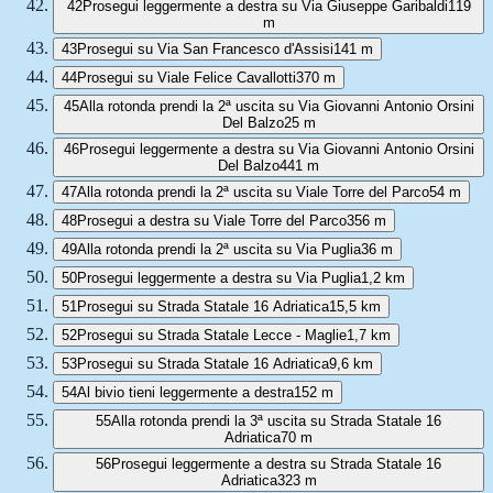
42
Prosegui leggermente a destra su Via Giuseppe Garibaldi
119
m
43
Prosegui su Via San Francesco d'Assisi
141 m
44
Prosegui su Viale Felice Cavallotti
370 m
45
Alla rotonda prendi la 2ª uscita su Via Giovanni Antonio Orsini
Del Balzo
25 m
46
Prosegui leggermente a destra su Via Giovanni Antonio Orsini
Del Balzo
441 m
47
Alla rotonda prendi la 2ª uscita su Viale Torre del Parco
54 m
48
Prosegui a destra su Viale Torre del Parco
356 m
49
Alla rotonda prendi la 2ª uscita su Via Puglia
36 m
50
Prosegui leggermente a destra su Via Puglia
1,2 km
51
Prosegui su Strada Statale 16 Adriatica
15,5 km
52
Prosegui su Strada Statale Lecce - Maglie
1,7 km
53
Prosegui su Strada Statale 16 Adriatica
9,6 km
54
Al bivio tieni leggermente a destra
152 m
55
Alla rotonda prendi la 3ª uscita su Strada Statale 16
Adriatica
70 m
56
Prosegui leggermente a destra su Strada Statale 16
Adriatica
323 m