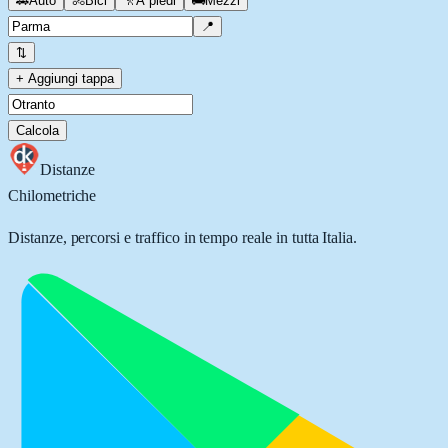
🚗
Auto
🚴
Bici
🚶
A piedi
🚌
Mezzi
📍
⇅
+ Aggiungi tappa
Calcola
Distanze
Chilometriche
Distanze, percorsi e traffico in tempo reale in tutta Italia.