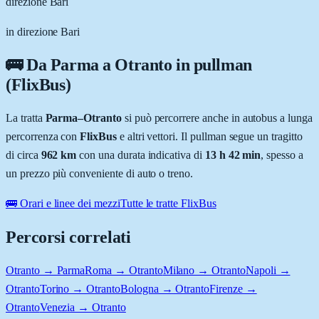
direzione Bari
in direzione Bari
🚌 Da
Parma
a
Otranto
in pullman
(FlixBus)
La tratta
Parma
–
Otranto
si può percorrere anche in autobus a lunga
percorrenza con
FlixBus
e altri vettori. Il pullman segue un tragitto
di circa
962
km
con una durata indicativa di
13 h 42 min
, spesso a
un prezzo più conveniente di auto o treno.
🚌 Orari e linee dei mezzi
Tutte le tratte FlixBus
Percorsi correlati
Otranto → Parma
Roma → Otranto
Milano → Otranto
Napoli →
Otranto
Torino → Otranto
Bologna → Otranto
Firenze →
Otranto
Venezia → Otranto