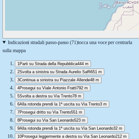
Indicazioni stradali passo-passo (
71
)
tocca una voce per centrarla
sulla mappa
1
Parti su Strada della Repubblica
444 m
2
Svolta a sinistra su Strada Aurelio Saffi
651 m
3
Continua a sinistra su Piazzale Allende
48 m
4
Prosegui su Viale Antonio Fratti
792 m
5
Svolta a destra su Via Trento
78 m
6
Alla rotonda prendi la 1ª uscita su Via Trento
3 m
7
Prosegui dritto su Via Trento
551 m
8
Prosegui su Via San Leonardo
523 m
9
Alla rotonda prendi la 1ª uscita su Via San Leonardo
32 m
10
Prosegui leggermente a destra su Via San Leonardo
212 m