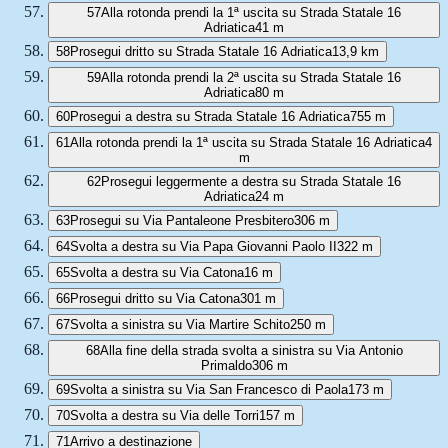
57
Alla rotonda prendi la 1ª uscita su Strada Statale 16
Adriatica
41 m
58
Prosegui dritto su Strada Statale 16 Adriatica
13,9 km
59
Alla rotonda prendi la 2ª uscita su Strada Statale 16
Adriatica
80 m
60
Prosegui a destra su Strada Statale 16 Adriatica
755 m
61
Alla rotonda prendi la 1ª uscita su Strada Statale 16 Adriatica
4
m
62
Prosegui leggermente a destra su Strada Statale 16
Adriatica
24 m
63
Prosegui su Via Pantaleone Presbitero
306 m
64
Svolta a destra su Via Papa Giovanni Paolo II
322 m
65
Svolta a destra su Via Catona
16 m
66
Prosegui dritto su Via Catona
301 m
67
Svolta a sinistra su Via Martire Schito
250 m
68
Alla fine della strada svolta a sinistra su Via Antonio
Primaldo
306 m
69
Svolta a sinistra su Via San Francesco di Paola
173 m
70
Svolta a destra su Via delle Torri
157 m
71
Arrivo a destinazione