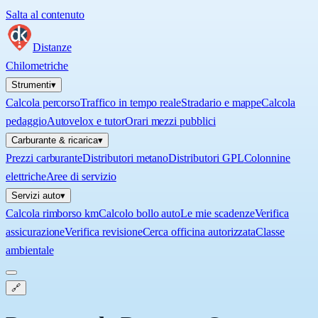
Salta al contenuto
Distanze
Chilometriche
Strumenti
▾
Calcola percorso
Traffico in tempo reale
Stradario e mappe
Calcola
pedaggio
Autovelox e tutor
Orari mezzi pubblici
Carburante & ricarica
▾
Prezzi carburante
Distributori metano
Distributori GPL
Colonnine
elettriche
Aree di servizio
Servizi auto
▾
Calcola rimborso km
Calcolo bollo auto
Le mie scadenze
Verifica
assicurazione
Verifica revisione
Cerca officina autorizzata
Classe
ambientale
🔗