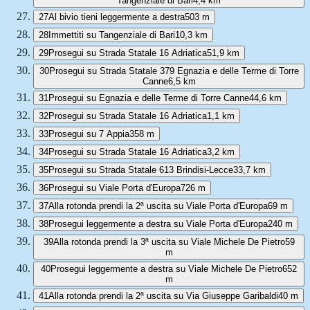
Tangenziale di Bari
4,4 km
27
Al bivio tieni leggermente a destra
503 m
28
Immettiti su Tangenziale di Bari
10,3 km
29
Prosegui su Strada Statale 16 Adriatica
51,9 km
30
Prosegui su Strada Statale 379 Egnazia e delle Terme di Torre
Canne
6,5 km
31
Prosegui su Egnazia e delle Terme di Torre Canne
44,6 km
32
Prosegui su Strada Statale 16 Adriatica
1,1 km
33
Prosegui su 7 Appia
358 m
34
Prosegui su Strada Statale 16 Adriatica
3,2 km
35
Prosegui su Strada Statale 613 Brindisi-Lecce
33,7 km
36
Prosegui su Viale Porta d'Europa
726 m
37
Alla rotonda prendi la 2ª uscita su Viale Porta d'Europa
69 m
38
Prosegui leggermente a destra su Viale Porta d'Europa
240 m
39
Alla rotonda prendi la 3ª uscita su Viale Michele De Pietro
59
m
40
Prosegui leggermente a destra su Viale Michele De Pietro
652
m
41
Alla rotonda prendi la 2ª uscita su Via Giuseppe Garibaldi
40 m