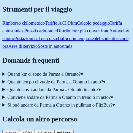
Strumenti per il viaggio
Rimborso chilometrico
Tariffe ACI €/km
Calcolo pedaggio
Tariffa
autostradale
Prezzi carburante
Distributore più conveniente
Autovelox
e tutor
Postazioni sul percorso
Traffico in tempo reale
Incidenti e code
ora
Aree di servizio
Soste in autostrada
Domande frequenti
Quanti km ci sono da Parma a Otranto?
▾
Quanto tempo ci vuole da Parma a Otranto in auto?
▾
Quanto costa andare da Parma a Otranto in auto?
▾
Conviene andare da Parma a Otranto in treno o in auto?
▾
Si può andare da Parma a Otranto in pullman o FlixBus?
▾
Calcola un altro percorso