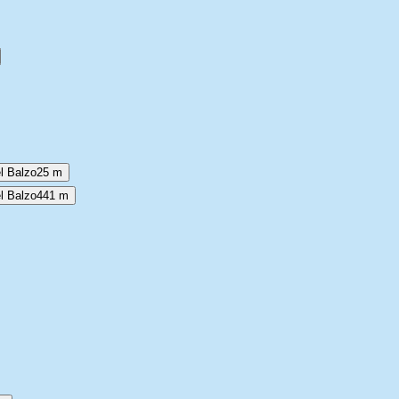
el Balzo
25 m
l Balzo
441 m