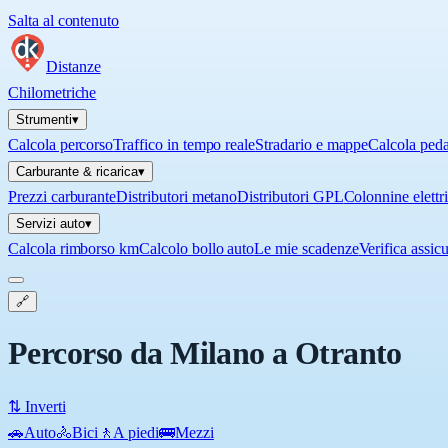
Salta al contenuto
Distanze
Chilometriche
Strumenti
▾
Calcola percorso
Traffico in tempo reale
Stradario e mappe
Calcola ped
Carburante & ricarica
▾
Prezzi carburante
Distributori metano
Distributori GPL
Colonnine elettr
Servizi auto
▾
Calcola rimborso km
Calcolo bollo auto
Le mie scadenze
Verifica assic
🔗
Percorso da Milano a Otranto
⇅ Inverti
🚗
Auto
🚴
Bici
🚶
A piedi
🚌
Mezzi