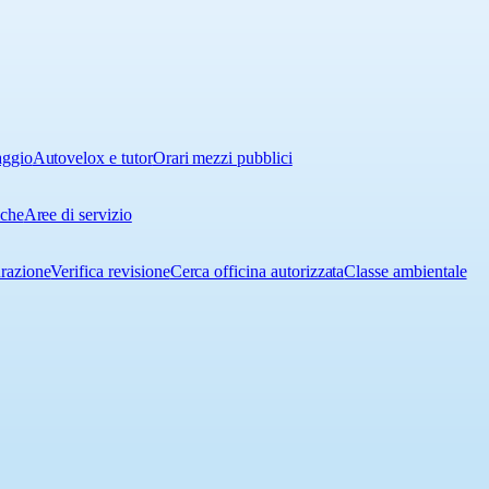
aggio
Autovelox e tutor
Orari mezzi pubblici
iche
Aree di servizio
urazione
Verifica revisione
Cerca officina autorizzata
Classe ambientale