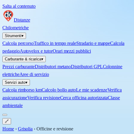
Salta al contenuto
Distanze
Chilometriche
Strumenti
▾
Calcola percorso
Traffico in tempo reale
Stradario e mappe
Calcola
pedaggio
Autovelox e tutor
Orari mezzi pubblici
Carburante & ricarica
▾
Prezzi carburante
Distributori metano
Distributori GPL
Colonnine
elettriche
Aree di servizio
Servizi auto
▾
Calcola rimborso km
Calcolo bollo auto
Le mie scadenze
Verifica
assicurazione
Verifica revisione
Cerca officina autorizzata
Classe
ambientale
🔗
Home
›
Grisolia
›
Officine e revisione