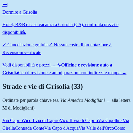
🛏️
Dormire a Grisolia
Hotel, B&B e case vacanza a Grisolia (CS): confronta prezzi e
disponibilità.
✓
Cancellazione gratuita
✓
Nessun costo di prenotazione
✓
Recensioni verificate
Vedi disponibilità e prezzi →
🔧
Officine e revisione auto a
Grisolia
Centri revisione e autoriparazioni con indirizzi e mappa →
Strade e vie di
Grisolia
(
33
)
Ordinate per parola chiave (es.
Via Amedeo Modigliani
→ alla lettera
M
di Modigliani).
Via Caprio
Vico I via di Caprio
Vico II via di Caprio
Via Cipollina
Via
Cirella
Contrada Conte
Via Capo d'Acqua
Via Valle dell'Orco
Corso