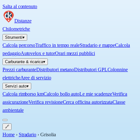
Salta al contenuto
Distanze
Chilometriche
Strumenti
▾
Calcola percorso
Traffico in tempo reale
Stradario e mappe
Calcola
pedaggio
Autovelox e tutor
Orari mezzi pubblici
Carburante & ricarica
▾
Prezzi carburante
Distributori metano
Distributori GPL
Colonnine
elettriche
Aree di servizio
Servizi auto
▾
Calcola rimborso km
Calcolo bollo auto
Le mie scadenze
Verifica
assicurazione
Verifica revisione
Cerca officina autorizzata
Classe
ambientale
🔗
Home
›
Stradario
›
Grisolia