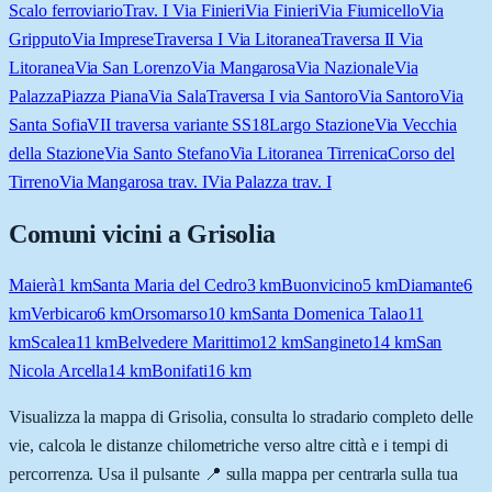
Scalo ferroviario
Trav. I Via Finieri
Via Finieri
Via Fiumicello
Via
Gripputo
Via Imprese
Traversa I Via Litoranea
Traversa II Via
Litoranea
Via San Lorenzo
Via Mangarosa
Via Nazionale
Via
Palazza
Piazza Piana
Via Sala
Traversa I via Santoro
Via Santoro
Via
Santa Sofia
VII traversa variante SS18
Largo Stazione
Via Vecchia
della Stazione
Via Santo Stefano
Via Litoranea Tirrenica
Corso del
Tirreno
Via Mangarosa trav. I
Via Palazza trav. I
Comuni vicini a
Grisolia
Maierà
1
km
Santa Maria del Cedro
3
km
Buonvicino
5
km
Diamante
6
km
Verbicaro
6
km
Orsomarso
10
km
Santa Domenica Talao
11
km
Scalea
11
km
Belvedere Marittimo
12
km
Sangineto
14
km
San
Nicola Arcella
14
km
Bonifati
16
km
Visualizza la mappa di
Grisolia
, consulta lo stradario completo delle
vie, calcola le distanze chilometriche verso altre città e i tempi di
percorrenza. Usa il pulsante 📍 sulla mappa per centrarla sulla tua