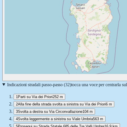
Indicazioni stradali passo-passo (
32
)
tocca una voce per centrarla su
1
Parti su Via dei Priori
252 m
2
Alla fine della strada svolta a sinistra su Via dei Priori
6 m
3
Svolta a destra su Via Circonvallazione
104 m
4
Svolta leggermente a sinistra su Viale Umbria
563 m
5
Prosegui su Strada Statale 685 delle Tre Valli Umbre
16,9 km