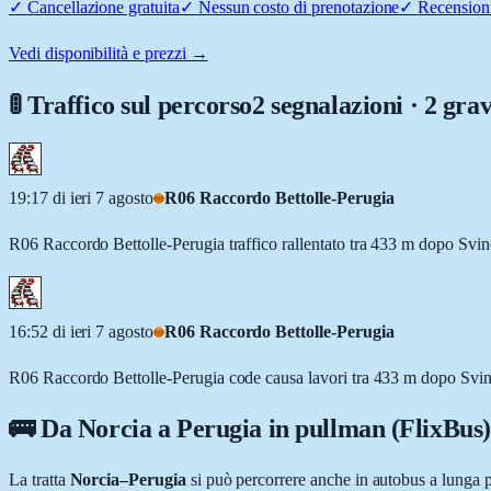
✓
Cancellazione gratuita
✓
Nessun costo di prenotazione
✓
Recensioni
Vedi disponibilità e prezzi →
🚦 Traffico sul percorso
2 segnalazioni · 2 grav
19:17 di ieri 7 agosto
R06 Raccordo Bettolle-Perugia
R06 Raccordo Bettolle-Perugia traffico rallentato tra 433 m dopo Svi
16:52 di ieri 7 agosto
R06 Raccordo Bettolle-Perugia
R06 Raccordo Bettolle-Perugia code causa lavori tra 433 m dopo Svin
🚌 Da
Norcia
a
Perugia
in pullman (FlixBus)
La tratta
Norcia
–
Perugia
si può percorrere anche in autobus a lunga