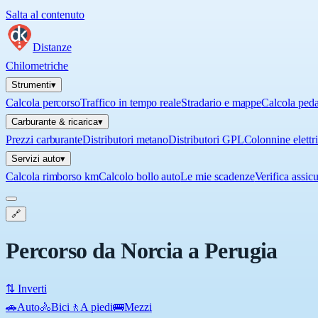
Salta al contenuto
Distanze
Chilometriche
Strumenti
▾
Calcola percorso
Traffico in tempo reale
Stradario e mappe
Calcola ped
Carburante & ricarica
▾
Prezzi carburante
Distributori metano
Distributori GPL
Colonnine elettr
Servizi auto
▾
Calcola rimborso km
Calcolo bollo auto
Le mie scadenze
Verifica assic
🔗
Percorso da Norcia a Perugia
⇅ Inverti
🚗
Auto
🚴
Bici
🚶
A piedi
🚌
Mezzi