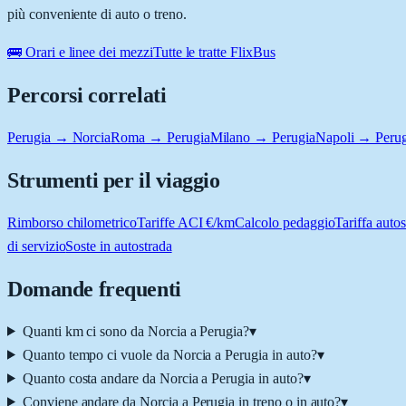
più conveniente di auto o treno.
🚌 Orari e linee dei mezzi
Tutte le tratte FlixBus
Percorsi correlati
Perugia → Norcia
Roma → Perugia
Milano → Perugia
Napoli → Perug
Strumenti per il viaggio
Rimborso chilometrico
Tariffe ACI €/km
Calcolo pedaggio
Tariffa autos
di servizio
Soste in autostrada
Domande frequenti
Quanti km ci sono da Norcia a Perugia?
▾
Quanto tempo ci vuole da Norcia a Perugia in auto?
▾
Quanto costa andare da Norcia a Perugia in auto?
▾
Conviene andare da Norcia a Perugia in treno o in auto?
▾