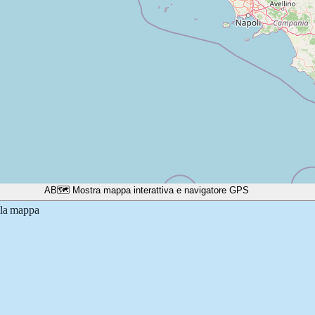
A
B
🗺️ Mostra mappa interattiva e navigatore GPS
lla mappa