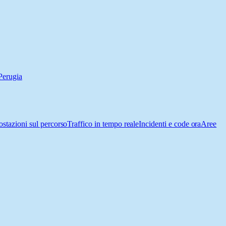
Perugia
ostazioni sul percorso
Traffico in tempo reale
Incidenti e code ora
Aree