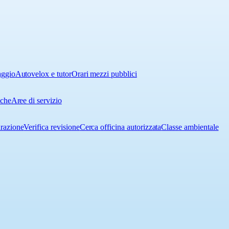
aggio
Autovelox e tutor
Orari mezzi pubblici
iche
Aree di servizio
urazione
Verifica revisione
Cerca officina autorizzata
Classe ambientale