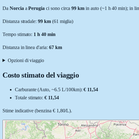
Da
Norcia
a
Perugia
ci sono circa
99
km
in auto (~
1 h 40 min
); in l
Distanza stradale
:
99
km
(
61
miglia)
Tempo stimato:
1 h 40 min
Distanza in linea d'aria:
67
km
Opzioni di viaggio
Costo stimato del viaggio
Carburante (
Auto
, ~
6.5
L
/100km):
€ 11,54
Totale stimato:
€ 11,54
Stime indicative (
benzina
€ 1,80
/
L
).