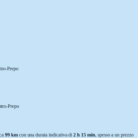
ntro-Prepo
ntro-Prepo
rca
99
km
con una durata indicativa di
2 h 15 min
, spesso a un prezzo