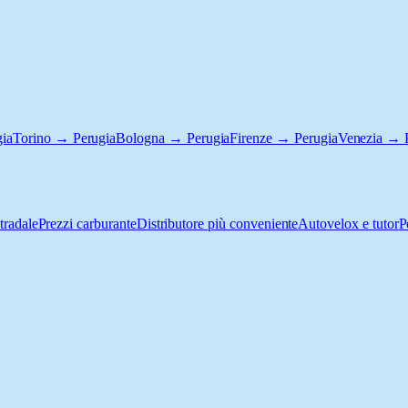
ia
Torino → Perugia
Bologna → Perugia
Firenze → Perugia
Venezia → 
tradale
Prezzi carburante
Distributore più conveniente
Autovelox e tutor
P