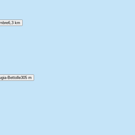
Umbre
6,3 km
gia-Bettolle
305 m