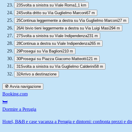
23
Svolta a sinistra su Viale Roma
1,1 km
24
Svolta dritto su Via Guglielmo Marconi
67 m
25
Continua leggermente a destra su Via Guglielmo Marconi
27 m
26
Al bivio tieni leggermente a destra su Via Luigi Masi
294 m
27
Svolta a sinistra su Viale Indipendenza
231 m
28
Continua a destra su Viale Indipendenza
265 m
29
Prosegui su Via Baglioni
210 m
30
Prosegui su Piazza Giacomo Matteotti
121 m
31
Svolta a sinistra su Via Guglielmo Calderini
58 m
32
Arrivo a destinazione
🧭 Avvia navigazione
Booking.com
🛏️
Dormire a Perugia
Hotel, B&B e case vacanza a Perugia e dintorni: confronta prezzi e dis