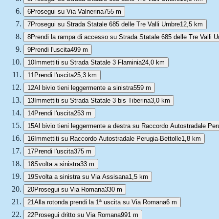
6
Prosegui su Via Valnerina
755 m
7
Prosegui su Strada Statale 685 delle Tre Valli Umbre
12,5 km
8
Prendi la rampa di accesso su Strada Statale 685 delle Tre Valli 
9
Prendi l'uscita
499 m
10
Immettiti su Strada Statale 3 Flaminia
24,0 km
11
Prendi l'uscita
25,3 km
12
Al bivio tieni leggermente a sinistra
559 m
13
Immettiti su Strada Statale 3 bis Tiberina
3,0 km
14
Prendi l'uscita
253 m
15
Al bivio tieni leggermente a destra su Raccordo Autostradale Peru
16
Immettiti su Raccordo Autostradale Perugia-Bettolle
1,8 km
17
Prendi l'uscita
375 m
18
Svolta a sinistra
33 m
19
Svolta a sinistra su Via Assisana
1,5 km
20
Prosegui su Via Romana
330 m
21
Alla rotonda prendi la 1ª uscita su Via Romana
6 m
22
Prosegui dritto su Via Romana
991 m