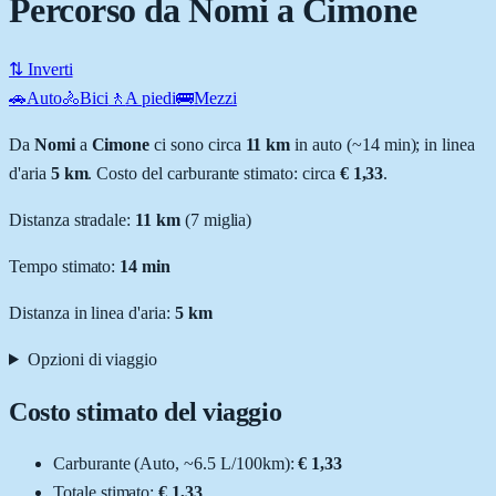
Percorso da Nomi a Cimone
⇅ Inverti
🚗
Auto
🚴
Bici
🚶
A piedi
🚌
Mezzi
Da
Nomi
a
Cimone
ci sono circa
11
km
in auto (~
14 min
); in linea
d'aria
5
km
.
Costo del carburante stimato: circa
€ 1,33
.
Distanza stradale
:
11
km
(
7
miglia)
Tempo stimato:
14 min
Distanza in linea d'aria:
5
km
Opzioni di viaggio
Costo stimato del viaggio
Carburante (
Auto
, ~
6.5
L
/100km):
€ 1,33
Totale stimato:
€ 1,33