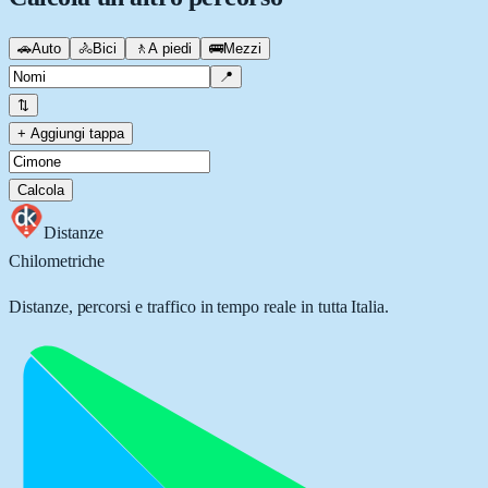
🚗
Auto
🚴
Bici
🚶
A piedi
🚌
Mezzi
📍
⇅
+ Aggiungi tappa
Calcola
Distanze
Chilometriche
Distanze, percorsi e traffico in tempo reale in tutta Italia.