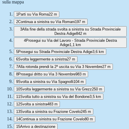
sulla mappa
1
Parti su Via Roma
22 m
2
Continua a sinistra su Via Romani
197 m
3
Alla fine della strada svolta a sinistra su Strada Provinciale
Destra Adige
842 m
4
Prosegui su Via del Lavoro - Strada Provinciale Destra
Adige
1,1 km
5
Prosegui su Strada Provinciale Destra Adige
3,6 km
6
Svolta leggermente a sinistra
27 m
7
Alla rotonda prendi la 2ª uscita su Via 3 Novembre
27 m
8
Prosegui dritto su Via 3 Novembre
983 m
9
Svolta a sinistra su Via Spagnolli
104 m
10
Svolta leggermente a sinistra su Via Grezz
250 m
11
Svolta tutto a sinistra su Via del Bondone
3,5 km
12
Svolta a sinistra
483 m
13
Svolta a sinistra su Frazione Covelo
245 m
14
Continua a sinistra su Frazione Covelo
80 m
15
Arrivo a destinazione