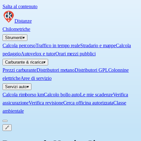
Salta al contenuto
Distanze
Chilometriche
Strumenti
▾
Calcola percorso
Traffico in tempo reale
Stradario e mappe
Calcola
pedaggio
Autovelox e tutor
Orari mezzi pubblici
Carburante & ricarica
▾
Prezzi carburante
Distributori metano
Distributori GPL
Colonnine
elettriche
Aree di servizio
Servizi auto
▾
Calcola rimborso km
Calcolo bollo auto
Le mie scadenze
Verifica
assicurazione
Verifica revisione
Cerca officina autorizzata
Classe
ambientale
🔗