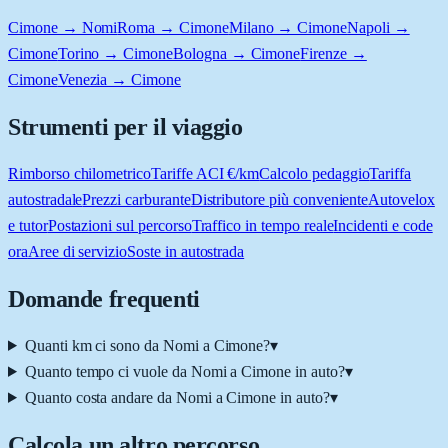
Cimone → Nomi
Roma → Cimone
Milano → Cimone
Napoli →
Cimone
Torino → Cimone
Bologna → Cimone
Firenze →
Cimone
Venezia → Cimone
Strumenti per il viaggio
Rimborso chilometrico
Tariffe ACI €/km
Calcolo pedaggio
Tariffa
autostradale
Prezzi carburante
Distributore più conveniente
Autovelox
e tutor
Postazioni sul percorso
Traffico in tempo reale
Incidenti e code
ora
Aree di servizio
Soste in autostrada
Domande frequenti
Quanti km ci sono da Nomi a Cimone?
▾
Quanto tempo ci vuole da Nomi a Cimone in auto?
▾
Quanto costa andare da Nomi a Cimone in auto?
▾
Calcola un altro percorso