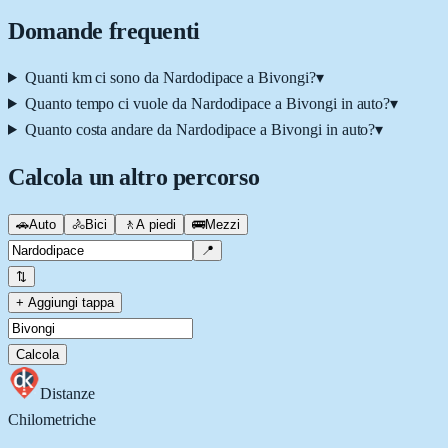
Domande frequenti
Quanti km ci sono da Nardodipace a Bivongi?
▾
Quanto tempo ci vuole da Nardodipace a Bivongi in auto?
▾
Quanto costa andare da Nardodipace a Bivongi in auto?
▾
Calcola un altro percorso
🚗
Auto
🚴
Bici
🚶
A piedi
🚌
Mezzi
📍
⇅
+ Aggiungi tappa
Calcola
Distanze
Chilometriche