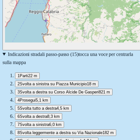
Indicazioni stradali passo-passo (
15
)
tocca una voce per centrarla
sulla mappa
1
Parti
22 m
2
Svolta a sinistra su Piazza Municipio
18 m
3
Svolta a destra su Corso Alcide De Gasperi
821 m
4
Prosegui
5,1 km
5
Svolta tutto a destra
4,5 km
6
Svolta a destra
8,3 km
7
Svolta a sinistra
6,0 km
8
Svolta leggermente a destra su Via Nazionale
182 m