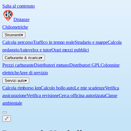
Salta al contenuto
Distanze
Chilometriche
Strumenti
▾
Calcola percorso
Traffico in tempo reale
Stradario e mappe
Calcola
pedaggio
Autovelox e tutor
Orari mezzi pubblici
Carburante & ricarica
▾
Prezzi carburante
Distributori metano
Distributori GPL
Colonnine
elettriche
Aree di servizio
Servizi auto
▾
Calcola rimborso km
Calcolo bollo auto
Le mie scadenze
Verifica
assicurazione
Verifica revisione
Cerca officina autorizzata
Classe
ambientale
🔗