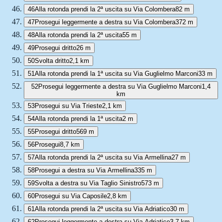
46
Alla rotonda prendi la 2ª uscita su Via Colombera
82 m
47
Prosegui leggermente a destra su Via Colombera
372 m
48
Alla rotonda prendi la 2ª uscita
55 m
49
Prosegui dritto
26 m
50
Svolta dritto
2,1 km
51
Alla rotonda prendi la 1ª uscita su Via Guglielmo Marconi
33 m
52
Prosegui leggermente a destra su Via Guglielmo Marconi
1,4
km
53
Prosegui su Via Trieste
2,1 km
54
Alla rotonda prendi la 1ª uscita
2 m
55
Prosegui dritto
569 m
56
Prosegui
8,7 km
57
Alla rotonda prendi la 2ª uscita su Via Armellina
27 m
58
Prosegui a destra su Via Armellina
335 m
59
Svolta a destra su Via Taglio Sinistro
573 m
60
Prosegui su Via Caposile
2,8 km
61
Alla rotonda prendi la 2ª uscita su Via Adriatico
30 m
62
Prosegui leggermente a destra su Via Adriatico
3,7 km