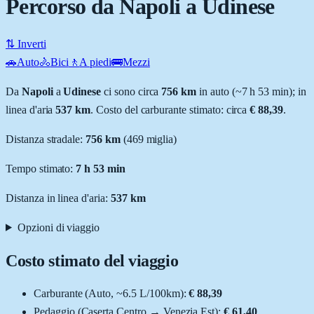
Percorso da Napoli a Udinese
⇅ Inverti
🚗
Auto
🚴
Bici
🚶
A piedi
🚌
Mezzi
Da
Napoli
a
Udinese
ci sono circa
756
km
in auto (~
7 h 53 min
); in
linea d'aria
537
km
.
Costo del carburante stimato: circa
€ 88,39
.
Distanza stradale
:
756
km
(
469
miglia)
Tempo stimato:
7 h 53 min
Distanza in linea d'aria:
537
km
Opzioni di viaggio
Costo stimato del viaggio
Carburante (
Auto
, ~
6.5
L
/100km):
€ 88,39
Pedaggio (
Caserta Centro
→
Venezia Est
):
€ 61,40