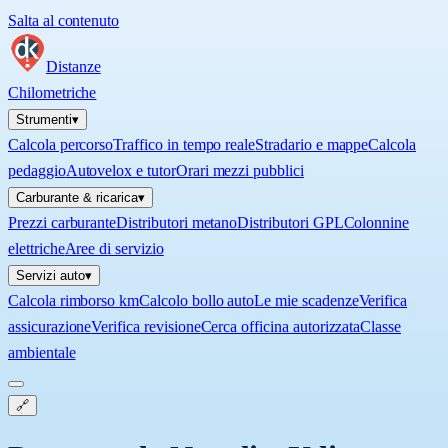
Salta al contenuto
Distanze
Chilometriche
Strumenti
▾
Calcola percorso
Traffico in tempo reale
Stradario e mappe
Calcola
pedaggio
Autovelox e tutor
Orari mezzi pubblici
Carburante & ricarica
▾
Prezzi carburante
Distributori metano
Distributori GPL
Colonnine
elettriche
Aree di servizio
Servizi auto
▾
Calcola rimborso km
Calcolo bollo auto
Le mie scadenze
Verifica
assicurazione
Verifica revisione
Cerca officina autorizzata
Classe
ambientale
🔗