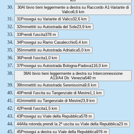
km
30
Al bivio tieni leggermente a destra su Raccordo A1-Variante di
Valico
6,6 km
31
Prosegui su Variante di Valico
32,6 km
32
Immettiti su Autostrada del Sole
23,9 km
33
Prendi l'uscita
378 m
34
Prosegui su Ramo Casalecchio
5,4 km
35
Immettiti su Autostrada Adriatica
5,0 km
36
Prendi l'uscita
1,0 km
37
Prosegui su Autostrada Bologna-Padova
116,0 km
38
Al bivio tieni leggermente a destra su Interconnessione
A13/A4 Dir. Venezia
540 m
39
Immettiti su Autostrada Serenissima
9,6 km
40
Prendi l'uscita su Tangenziale di Mestre
1,1 km
41
Immettiti su Tangenziale di Mestre
23,9 km
42
Prendi l'uscita
1,5 km
43
Prosegui su Viale della Repubblica
578 m
44
Alla rotonda prendi la 2ª uscita su Viale della Repubblica
23 m
45
Prosegui a destra su Viale della Repubblica
976 m