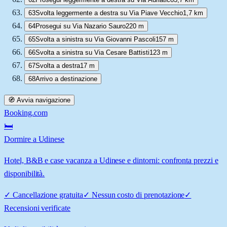
63
Svolta leggermente a destra su Via Piave Vecchio
1,7 km
64
Prosegui su Via Nazario Sauro
220 m
65
Svolta a sinistra su Via Giovanni Pascoli
157 m
66
Svolta a sinistra su Via Cesare Battisti
123 m
67
Svolta a destra
17 m
68
Arrivo a destinazione
🧭 Avvia navigazione
Booking.com
🛏️
Dormire a Udinese
Hotel, B&B e case vacanza a Udinese e dintorni: confronta prezzi e
disponibilità.
✓
Cancellazione gratuita
✓
Nessun costo di prenotazione
✓
Recensioni verificate