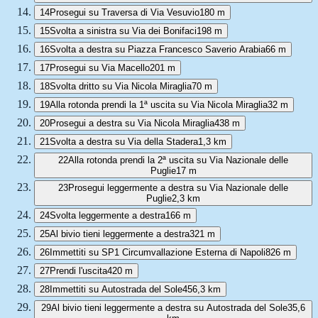
14
Prosegui su Traversa di Via Vesuvio
180 m
15
Svolta a sinistra su Via dei Bonifaci
198 m
16
Svolta a destra su Piazza Francesco Saverio Arabia
66 m
17
Prosegui su Via Macello
201 m
18
Svolta dritto su Via Nicola Miraglia
70 m
19
Alla rotonda prendi la 1ª uscita su Via Nicola Miraglia
32 m
20
Prosegui a destra su Via Nicola Miraglia
438 m
21
Svolta a destra su Via della Stadera
1,3 km
22
Alla rotonda prendi la 2ª uscita su Via Nazionale delle
Puglie
17 m
23
Prosegui leggermente a destra su Via Nazionale delle
Puglie
2,3 km
24
Svolta leggermente a destra
166 m
25
Al bivio tieni leggermente a destra
321 m
26
Immettiti su SP1 Circumvallazione Esterna di Napoli
826 m
27
Prendi l'uscita
420 m
28
Immettiti su Autostrada del Sole
456,3 km
29
Al bivio tieni leggermente a destra su Autostrada del Sole
35,6