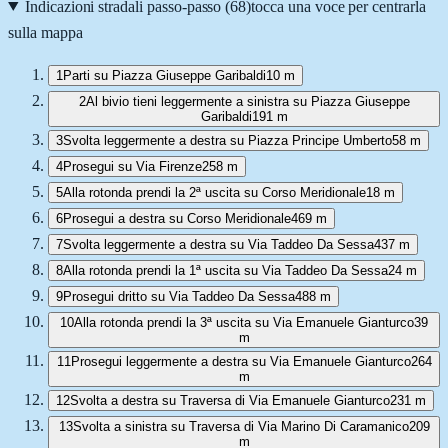
Indicazioni stradali passo-passo (
68
)
tocca una voce per centrarla
sulla mappa
1
Parti su Piazza Giuseppe Garibaldi
10 m
2
Al bivio tieni leggermente a sinistra su Piazza Giuseppe
Garibaldi
191 m
3
Svolta leggermente a destra su Piazza Principe Umberto
58 m
4
Prosegui su Via Firenze
258 m
5
Alla rotonda prendi la 2ª uscita su Corso Meridionale
18 m
6
Prosegui a destra su Corso Meridionale
469 m
7
Svolta leggermente a destra su Via Taddeo Da Sessa
437 m
8
Alla rotonda prendi la 1ª uscita su Via Taddeo Da Sessa
24 m
9
Prosegui dritto su Via Taddeo Da Sessa
488 m
10
Alla rotonda prendi la 3ª uscita su Via Emanuele Gianturco
39
m
11
Prosegui leggermente a destra su Via Emanuele Gianturco
264
m
12
Svolta a destra su Traversa di Via Emanuele Gianturco
231 m
13
Svolta a sinistra su Traversa di Via Marino Di Caramanico
209
m