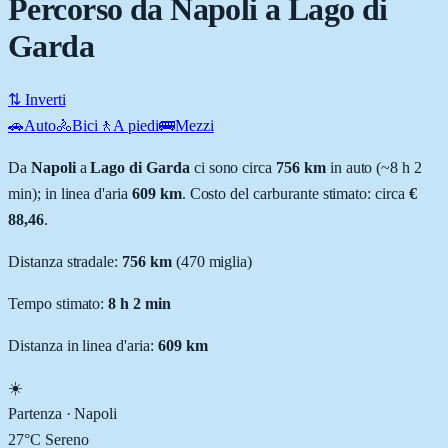
Percorso da Napoli a Lago di
Garda
⇅ Inverti
🚗
Auto
🚴
Bici
🚶
A piedi
🚌
Mezzi
Da
Napoli
a
Lago di Garda
ci sono circa
756
km
in auto (~
8 h 2
min
); in linea d'aria
609
km
.
Costo del carburante stimato: circa
€
88,46
.
Distanza stradale
:
756
km
(
470
miglia)
Tempo stimato:
8 h 2 min
Distanza in linea d'aria:
609
km
☀️
Partenza ·
Napoli
27
°C
Sereno