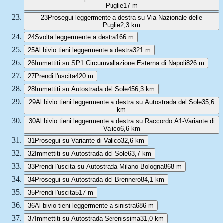
Puglie
17 m
23
Prosegui leggermente a destra su Via Nazionale delle
Puglie
2,3 km
24
Svolta leggermente a destra
166 m
25
Al bivio tieni leggermente a destra
321 m
26
Immettiti su SP1 Circumvallazione Esterna di Napoli
826 m
27
Prendi l'uscita
420 m
28
Immettiti su Autostrada del Sole
456,3 km
29
Al bivio tieni leggermente a destra su Autostrada del Sole
35,6
km
30
Al bivio tieni leggermente a destra su Raccordo A1-Variante di
Valico
6,6 km
31
Prosegui su Variante di Valico
32,6 km
32
Immettiti su Autostrada del Sole
63,7 km
33
Prendi l'uscita su Autostrada Milano-Bologna
868 m
34
Prosegui su Autostrada del Brennero
84,1 km
35
Prendi l'uscita
517 m
36
Al bivio tieni leggermente a sinistra
686 m
37
Immettiti su Autostrada Serenissima
31,0 km