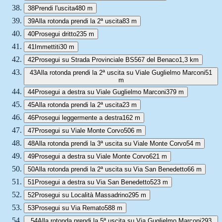
38
Prendi l'uscita
480 m
39
Alla rotonda prendi la 2ª uscita
83 m
40
Prosegui dritto
235 m
41
Immettiti
30 m
42
Prosegui su Strada Provinciale BS567 del Benaco
1,3 km
43
Alla rotonda prendi la 2ª uscita su Viale Guglielmo Marconi
51
m
44
Prosegui a destra su Viale Guglielmo Marconi
379 m
45
Alla rotonda prendi la 2ª uscita
23 m
46
Prosegui leggermente a destra
162 m
47
Prosegui su Viale Monte Corvo
506 m
48
Alla rotonda prendi la 3ª uscita su Viale Monte Corvo
54 m
49
Prosegui a destra su Viale Monte Corvo
621 m
50
Alla rotonda prendi la 2ª uscita su Via San Benedetto
66 m
51
Prosegui a destra su Via San Benedetto
523 m
52
Prosegui su Località Massadrino
295 m
53
Prosegui su Via Remato
588 m
54
Alla rotonda prendi la 5ª uscita su Via Guglielmo Marconi
293