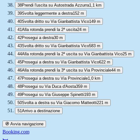
38
Prendi l'uscita su Autostrada Azzurra
1,1 km
39
Svolta leggermente a destra
152 m
40
Svolta dritto su Via Gianbattista Vico
149 m
41
Alla rotonda prendi la 2ª uscita
24 m
42
Prosegui a destra
30 m
43
Svolta dritto su Via Gianbattista Vico
583 m
44
Alla rotonda prendi la 2ª uscita su Via Gianbattista Vico
25 m
45
Prosegui a destra su Via Gianbattista Vico
622 m
46
Alla rotonda prendi la 3ª uscita su Via Provinciale
44 m
47
Prosegui a destra su Via Provinciale
1,0 km
48
Prosegui su Via Duca d'Aosta
359 m
49
Prosegui su Via Giuseppe Spinetti
193 m
50
Svolta a destra su Via Giacomo Matteotti
221 m
51
Arrivo a destinazione
🧭 Avvia navigazione
Booking.com
🛏️