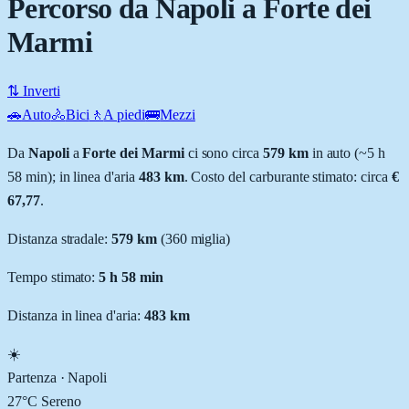
Percorso da Napoli a Forte dei
Marmi
⇅ Inverti
🚗
Auto
🚴
Bici
🚶
A piedi
🚌
Mezzi
Da
Napoli
a
Forte dei Marmi
ci sono circa
579
km
in auto (~
5 h
58 min
); in linea d'aria
483
km
.
Costo del carburante stimato: circa
€
67,77
.
Distanza stradale
:
579
km
(
360
miglia)
Tempo stimato:
5 h 58 min
Distanza in linea d'aria:
483
km
☀️
Partenza ·
Napoli
27
°C
Sereno