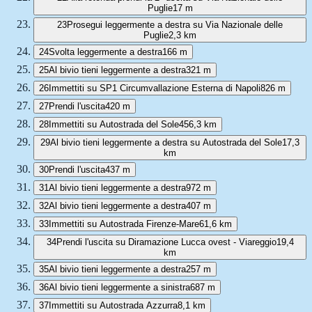
Puglie
17 m
23
Prosegui leggermente a destra su Via Nazionale delle
Puglie
2,3 km
24
Svolta leggermente a destra
166 m
25
Al bivio tieni leggermente a destra
321 m
26
Immettiti su SP1 Circumvallazione Esterna di Napoli
826 m
27
Prendi l'uscita
420 m
28
Immettiti su Autostrada del Sole
456,3 km
29
Al bivio tieni leggermente a destra su Autostrada del Sole
17,3
km
30
Prendi l'uscita
437 m
31
Al bivio tieni leggermente a destra
972 m
32
Al bivio tieni leggermente a destra
407 m
33
Immettiti su Autostrada Firenze-Mare
61,6 km
34
Prendi l'uscita su Diramazione Lucca ovest - Viareggio
19,4
km
35
Al bivio tieni leggermente a destra
257 m
36
Al bivio tieni leggermente a sinistra
687 m
37
Immettiti su Autostrada Azzurra
8,1 km