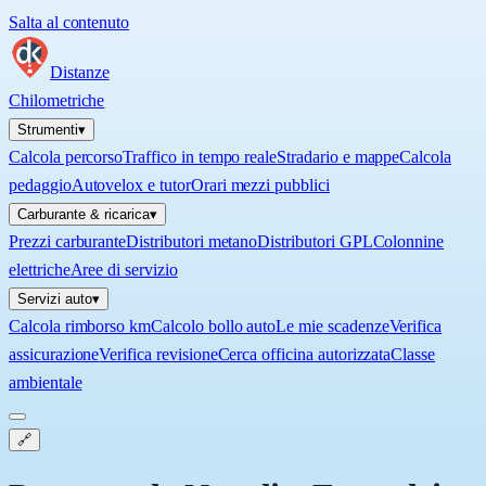
Salta al contenuto
Distanze
Chilometriche
Strumenti
▾
Calcola percorso
Traffico in tempo reale
Stradario e mappe
Calcola
pedaggio
Autovelox e tutor
Orari mezzi pubblici
Carburante & ricarica
▾
Prezzi carburante
Distributori metano
Distributori GPL
Colonnine
elettriche
Aree di servizio
Servizi auto
▾
Calcola rimborso km
Calcolo bollo auto
Le mie scadenze
Verifica
assicurazione
Verifica revisione
Cerca officina autorizzata
Classe
ambientale
🔗