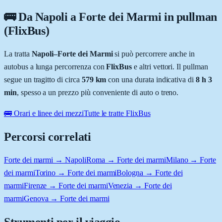
🚌 Da
Napoli
a
Forte dei Marmi
in pullman
(FlixBus)
La tratta
Napoli
–
Forte dei Marmi
si può percorrere anche in
autobus a lunga percorrenza con
FlixBus
e altri vettori. Il pullman
segue un tragitto di circa
579
km
con una durata indicativa di
8 h 3
min
, spesso a un prezzo più conveniente di auto o treno.
🚌 Orari e linee dei mezzi
Tutte le tratte FlixBus
Percorsi correlati
Forte dei marmi → Napoli
Roma → Forte dei marmi
Milano → Forte
dei marmi
Torino → Forte dei marmi
Bologna → Forte dei
marmi
Firenze → Forte dei marmi
Venezia → Forte dei
marmi
Genova → Forte dei marmi