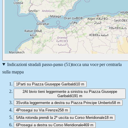
Indicazioni stradali passo-passo (
51
)
tocca una voce per centrarla
sulla mappa
1
Parti su Piazza Giuseppe Garibaldi
10 m
2
Al bivio tieni leggermente a sinistra su Piazza Giuseppe
Garibaldi
191 m
3
Svolta leggermente a destra su Piazza Principe Umberto
58 m
4
Prosegui su Via Firenze
258 m
5
Alla rotonda prendi la 2ª uscita su Corso Meridionale
18 m
6
Prosegui a destra su Corso Meridionale
469 m