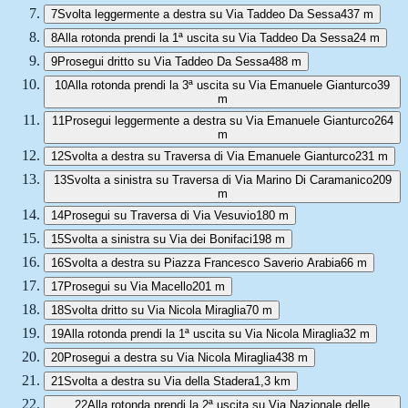
7
Svolta leggermente a destra su Via Taddeo Da Sessa
437 m
8
Alla rotonda prendi la 1ª uscita su Via Taddeo Da Sessa
24 m
9
Prosegui dritto su Via Taddeo Da Sessa
488 m
10
Alla rotonda prendi la 3ª uscita su Via Emanuele Gianturco
39
m
11
Prosegui leggermente a destra su Via Emanuele Gianturco
264
m
12
Svolta a destra su Traversa di Via Emanuele Gianturco
231 m
13
Svolta a sinistra su Traversa di Via Marino Di Caramanico
209
m
14
Prosegui su Traversa di Via Vesuvio
180 m
15
Svolta a sinistra su Via dei Bonifaci
198 m
16
Svolta a destra su Piazza Francesco Saverio Arabia
66 m
17
Prosegui su Via Macello
201 m
18
Svolta dritto su Via Nicola Miraglia
70 m
19
Alla rotonda prendi la 1ª uscita su Via Nicola Miraglia
32 m
20
Prosegui a destra su Via Nicola Miraglia
438 m
21
Svolta a destra su Via della Stadera
1,3 km
22
Alla rotonda prendi la 2ª uscita su Via Nazionale delle