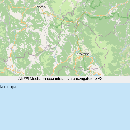
A
B
🗺️ Mostra mappa interattiva e navigatore GPS
lla mappa