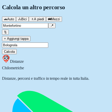
Calcola un altro percorso
🚗
Auto
🚴
Bici
🚶
A piedi
🚌
Mezzi
📍
⇅
+ Aggiungi tappa
Calcola
Distanze
Chilometriche
Distanze, percorsi e traffico in tempo reale in tutta Italia.