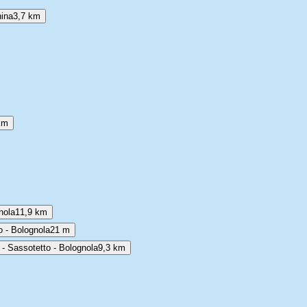
nina
3,7 km
km
nola
11,9 km
o - Bolognola
21 m
 - Sassotetto - Bolognola
9,3 km