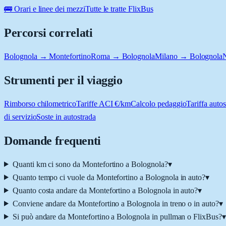
🚌 Orari e linee dei mezzi
Tutte le tratte FlixBus
Percorsi correlati
Bolognola → Montefortino
Roma → Bolognola
Milano → Bolognola
Strumenti per il viaggio
Rimborso chilometrico
Tariffe ACI €/km
Calcolo pedaggio
Tariffa autos
di servizio
Soste in autostrada
Domande frequenti
Quanti km ci sono da Montefortino a Bolognola?
▾
Quanto tempo ci vuole da Montefortino a Bolognola in auto?
▾
Quanto costa andare da Montefortino a Bolognola in auto?
▾
Conviene andare da Montefortino a Bolognola in treno o in auto?
▾
Si può andare da Montefortino a Bolognola in pullman o FlixBus?
▾