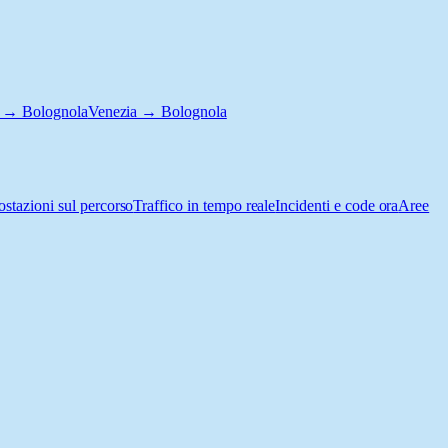
e → Bolognola
Venezia → Bolognola
ostazioni sul percorso
Traffico in tempo reale
Incidenti e code ora
Aree