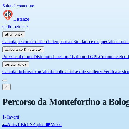
Salta al contenuto
Distanze
Chilometriche
Strumenti
▾
Calcola percorso
Traffico in tempo reale
Stradario e mappe
Calcola ped
Carburante & ricarica
▾
Prezzi carburante
Distributori metano
Distributori GPL
Colonnine elettr
Servizi auto
▾
Calcola rimborso km
Calcolo bollo auto
Le mie scadenze
Verifica assic
🔗
Percorso da Montefortino a Bolo
⇅ Inverti
🚗
Auto
🚴
Bici
🚶
A piedi
🚌
Mezzi