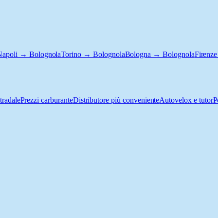
Napoli → Bolognola
Torino → Bolognola
Bologna → Bolognola
Firenz
tradale
Prezzi carburante
Distributore più conveniente
Autovelox e tutor
P