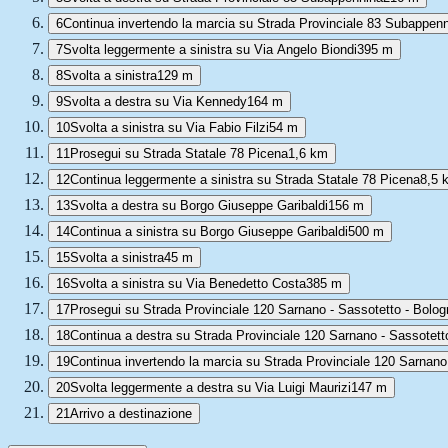
6
Continua invertendo la marcia su Strada Provinciale 83 Subappen
7
Svolta leggermente a sinistra su Via Angelo Biondi
395 m
8
Svolta a sinistra
129 m
9
Svolta a destra su Via Kennedy
164 m
10
Svolta a sinistra su Via Fabio Filzi
54 m
11
Prosegui su Strada Statale 78 Picena
1,6 km
12
Continua leggermente a sinistra su Strada Statale 78 Picena
8,5 
13
Svolta a destra su Borgo Giuseppe Garibaldi
156 m
14
Continua a sinistra su Borgo Giuseppe Garibaldi
500 m
15
Svolta a sinistra
45 m
16
Svolta a sinistra su Via Benedetto Costa
385 m
17
Prosegui su Strada Provinciale 120 Sarnano - Sassotetto - Bolog
18
Continua a destra su Strada Provinciale 120 Sarnano - Sassotett
19
Continua invertendo la marcia su Strada Provinciale 120 Sarnano
20
Svolta leggermente a destra su Via Luigi Maurizi
147 m
21
Arrivo a destinazione