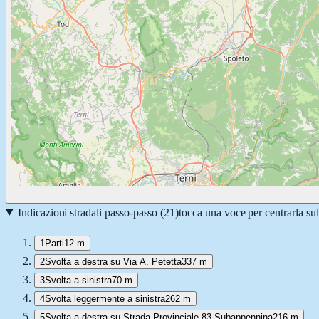
Indicazioni stradali passo-passo (
21
)
tocca una voce per centrarla su
1
Parti
12 m
2
Svolta a destra su Via A. Petetta
337 m
3
Svolta a sinistra
70 m
4
Svolta leggermente a sinistra
262 m
5
Svolta a destra su Strada Provinciale 83 Subappennina
216 m