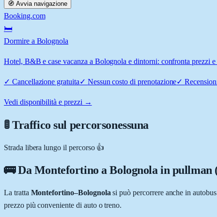
🧭 Avvia navigazione
Booking.com
🛏️
Dormire a Bolognola
Hotel, B&B e case vacanza a Bolognola e dintorni: confronta prezzi e d
✓
Cancellazione gratuita
✓
Nessun costo di prenotazione
✓
Recensioni
Vedi disponibilità e prezzi →
🚦 Traffico sul percorso
nessuna
Strada libera lungo il percorso 👍
🚌 Da
Montefortino
a
Bolognola
in pullman 
La tratta
Montefortino
–
Bolognola
si può percorrere anche in autobu
prezzo più conveniente di auto o treno.