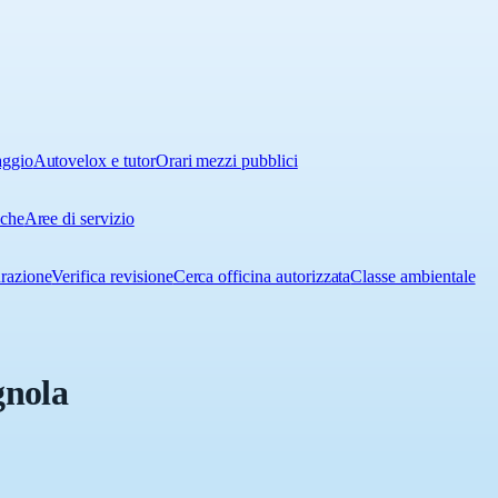
aggio
Autovelox e tutor
Orari mezzi pubblici
iche
Aree di servizio
urazione
Verifica revisione
Cerca officina autorizzata
Classe ambientale
gnola