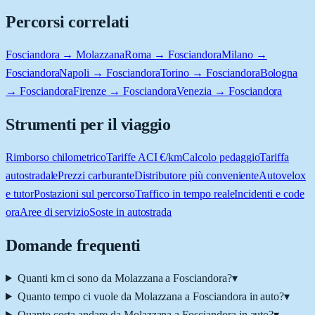
Percorsi correlati
Fosciandora → Molazzana
Roma → Fosciandora
Milano →
Fosciandora
Napoli → Fosciandora
Torino → Fosciandora
Bologna
→ Fosciandora
Firenze → Fosciandora
Venezia → Fosciandora
Strumenti per il viaggio
Rimborso chilometrico
Tariffe ACI €/km
Calcolo pedaggio
Tariffa
autostradale
Prezzi carburante
Distributore più conveniente
Autovelox
e tutor
Postazioni sul percorso
Traffico in tempo reale
Incidenti e code
ora
Aree di servizio
Soste in autostrada
Domande frequenti
Quanti km ci sono da Molazzana a Fosciandora?
▾
Quanto tempo ci vuole da Molazzana a Fosciandora in auto?
▾
Quanto costa andare da Molazzana a Fosciandora in auto?
▾