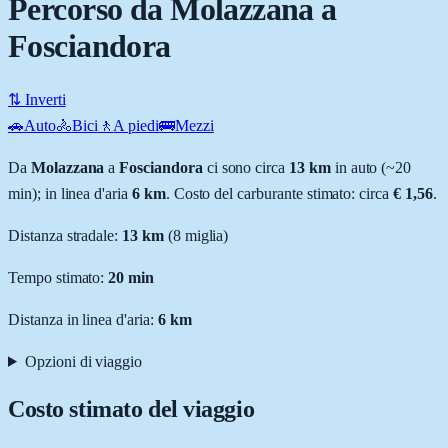
Percorso da Molazzana a
Fosciandora
⇅ Inverti
🚗
Auto
🚴
Bici
🚶
A piedi
🚌
Mezzi
Da
Molazzana
a
Fosciandora
ci sono circa
13
km
in auto (~
20
min
); in linea d'aria
6
km
.
Costo del carburante stimato: circa
€ 1,56
.
Distanza stradale
:
13
km
(
8
miglia)
Tempo stimato:
20 min
Distanza in linea d'aria:
6
km
Opzioni di viaggio
Costo stimato del viaggio