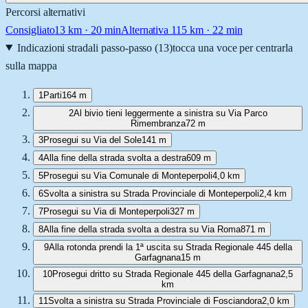
Percorsi alternativi
Consigliato
13
km ·
20 min
Alternativa 1
15
km ·
22 min
Indicazioni stradali passo-passo (
13
)
tocca una voce per centrarla
sulla mappa
1
Parti
164 m
2
Al bivio tieni leggermente a sinistra su Via Parco
Rimembranza
72 m
3
Prosegui su Via del Sole
141 m
4
Alla fine della strada svolta a destra
609 m
5
Prosegui su Via Comunale di Monteperpoli
4,0 km
6
Svolta a sinistra su Strada Provinciale di Monteperpoli
2,4 km
7
Prosegui su Via di Monteperpoli
327 m
8
Alla fine della strada svolta a destra su Via Roma
871 m
9
Alla rotonda prendi la 1ª uscita su Strada Regionale 445 della
Garfagnana
15 m
10
Prosegui dritto su Strada Regionale 445 della Garfagnana
2,5
km
11
Svolta a sinistra su Strada Provinciale di Fosciandora
2,0 km