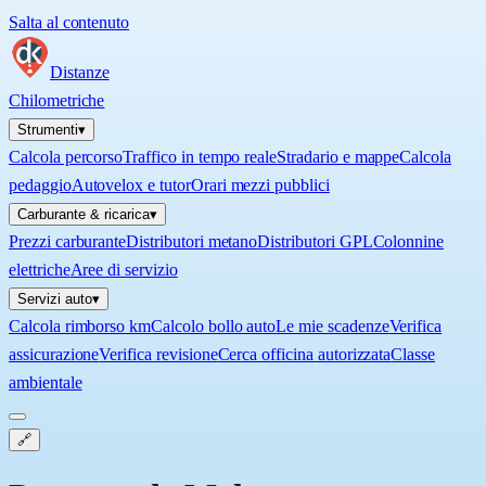
Salta al contenuto
Distanze
Chilometriche
Strumenti
▾
Calcola percorso
Traffico in tempo reale
Stradario e mappe
Calcola
pedaggio
Autovelox e tutor
Orari mezzi pubblici
Carburante & ricarica
▾
Prezzi carburante
Distributori metano
Distributori GPL
Colonnine
elettriche
Aree di servizio
Servizi auto
▾
Calcola rimborso km
Calcolo bollo auto
Le mie scadenze
Verifica
assicurazione
Verifica revisione
Cerca officina autorizzata
Classe
ambientale
🔗