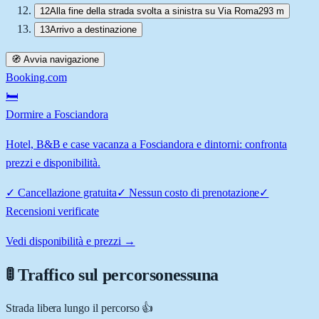
12
Alla fine della strada svolta a sinistra su Via Roma
293 m
13
Arrivo a destinazione
🧭 Avvia navigazione
Booking.com
🛏️
Dormire a Fosciandora
Hotel, B&B e case vacanza a Fosciandora e dintorni: confronta
prezzi e disponibilità.
✓
Cancellazione gratuita
✓
Nessun costo di prenotazione
✓
Recensioni verificate
Vedi disponibilità e prezzi →
🚦 Traffico sul percorso
nessuna
Strada libera lungo il percorso 👍