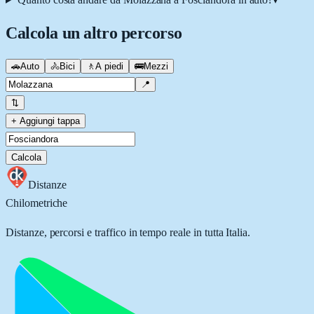
Calcola un altro percorso
🚗
Auto
🚴
Bici
🚶
A piedi
🚌
Mezzi
📍
⇅
+ Aggiungi tappa
Calcola
Distanze
Chilometriche
Distanze, percorsi e traffico in tempo reale in tutta Italia.