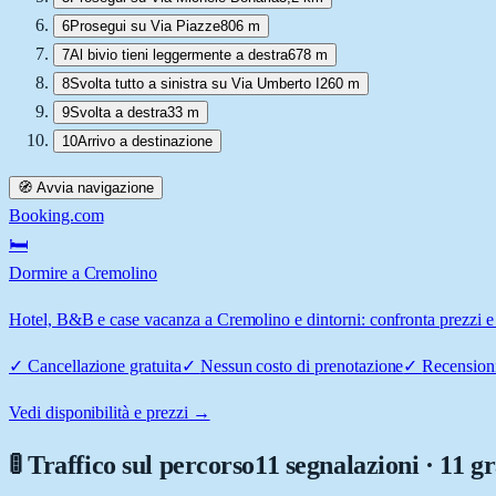
6
Prosegui su Via Piazze
806 m
7
Al bivio tieni leggermente a destra
678 m
8
Svolta tutto a sinistra su Via Umberto I
260 m
9
Svolta a destra
33 m
10
Arrivo a destinazione
🧭 Avvia navigazione
Booking.com
🛏️
Dormire a Cremolino
Hotel, B&B e case vacanza a Cremolino e dintorni: confronta prezzi e 
✓
Cancellazione gratuita
✓
Nessun costo di prenotazione
✓
Recensioni
Vedi disponibilità e prezzi →
🚦 Traffico sul percorso
11 segnalazioni · 11 g