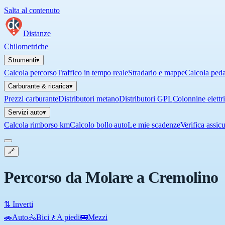
Salta al contenuto
Distanze
Chilometriche
Strumenti
▾
Calcola percorso
Traffico in tempo reale
Stradario e mappe
Calcola ped
Carburante & ricarica
▾
Prezzi carburante
Distributori metano
Distributori GPL
Colonnine elettr
Servizi auto
▾
Calcola rimborso km
Calcolo bollo auto
Le mie scadenze
Verifica assic
🔗
Percorso da Molare a Cremolino
⇅ Inverti
🚗
Auto
🚴
Bici
🚶
A piedi
🚌
Mezzi