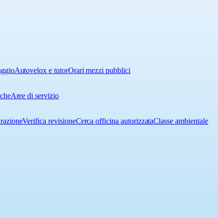
aggio
Autovelox e tutor
Orari mezzi pubblici
iche
Aree di servizio
urazione
Verifica revisione
Cerca officina autorizzata
Classe ambientale