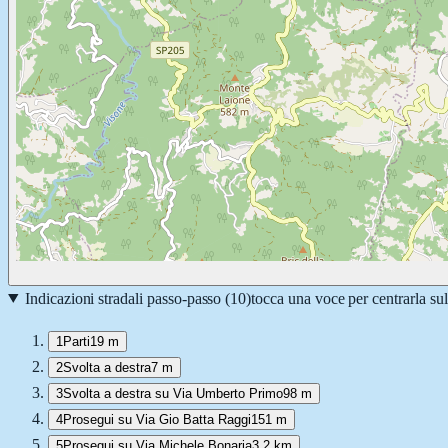
Indicazioni stradali passo-passo (
10
)
tocca una voce per centrarla su
1
Parti
19 m
2
Svolta a destra
7 m
3
Svolta a destra su Via Umberto Primo
98 m
4
Prosegui su Via Gio Batta Raggi
151 m
5
Prosegui su Via Michele Bonaria
3,2 km