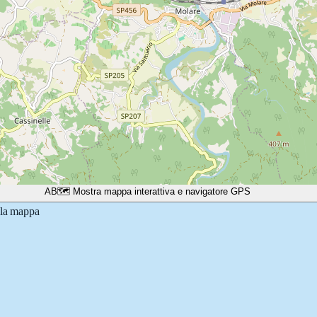
A
B
🗺️ Mostra mappa interattiva e navigatore GPS
lla mappa